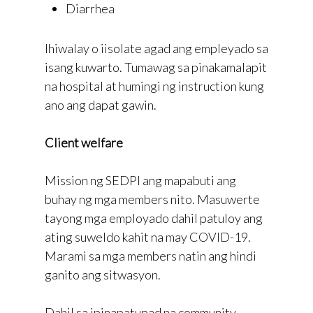
Diarrhea
Ihiwalay o iisolate agad ang empleyado sa
isang kuwarto. Tumawag sa pinakamalapit
na hospital at humingi ng instruction kung
ano ang dapat gawin.
Client welfare
Mission ng SEDPI ang mapabuti ang
buhay ng mga members nito. Masuwerte
tayong mga employado dahil patuloy ang
ating suweldo kahit na may COVID-19.
Marami sa mga members natin ang hindi
ganito ang sitwasyon.
Dahil sa ipinapatupad na community