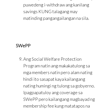
puwedeng i-withdraw ang kanilang
savings KUNG talagang may
matinding pangangailangan na sila.
SWePP
Ang Social Welfare Protection
Program natin ang makakatulong sa
mga members natin pero alam nating
hindi ito sasapat kaya kailangang
nating humingi ng tulong sa gobyerno.
Ipagpapatuloy ang coverage sa
SWePP pero kailangang magbayad ng
membership fee kung matatapos na