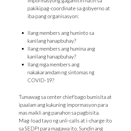
impormasyong gagamitin natin sa
pakikipag-coordinate sa gobyerno at
iba pang organisasyon:
Ilang members ang huminto sa
kanilang hanapbuhay?
Ilang members ang humina ang
kanilang hanapbuhay?
Ilang mga members ang
nakakaramdam ng sintomas ng
COVID-19?
Tumawag sa center chief bago bumisita at
ipaalam ang kukuning impormasyon para
mas maikli ang panahon sa pagbisita.
Mag-load tayo ng unli-calls at i-charge ito
sa SEDPI para magawa ito. Sundin ang