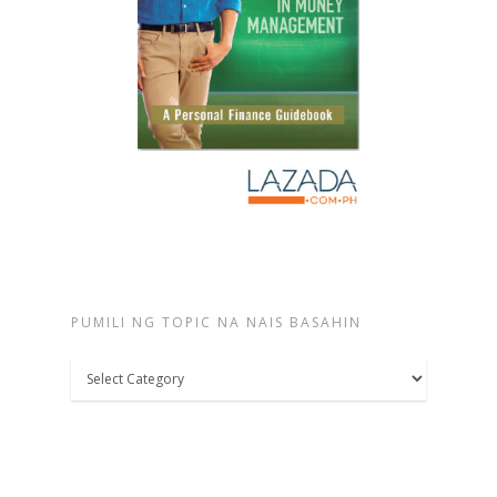
PUMILI NG TOPIC NA NAIS BASAHIN
Pumili
ng
topic
na
nais