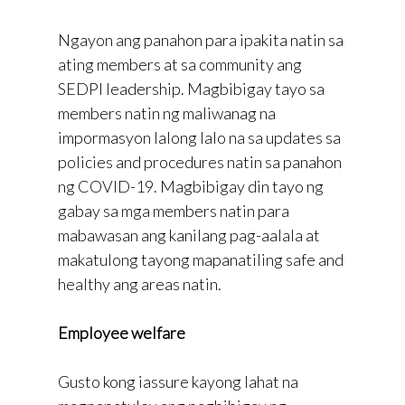
Ngayon ang panahon para ipakita natin sa
ating members at sa community ang
SEDPI leadership. Magbibigay tayo sa
members natin ng maliwanag na
impormasyon lalong lalo na sa updates sa
policies and procedures natin sa panahon
ng COVID-19. Magbibigay din tayo ng
gabay sa mga members natin para
mabawasan ang kanilang pag-aalala at
makatulong tayong mapanatiling safe and
healthy ang areas natin.
Employee welfare
Gusto kong iassure kayong lahat na