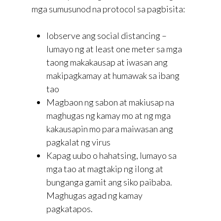
mga sumusunod na protocol sa pagbisita:
Iobserve ang social distancing –
lumayo ng at least one meter sa mga
taong makakausap at iwasan ang
makipagkamay at humawak sa ibang
tao
Magbaon ng sabon at makiusap na
maghugas ng kamay mo at ng mga
kakausapin mo para maiwasan ang
pagkalat ng virus
Kapag uubo o hahatsing, lumayo sa
mga tao at magtakip ng ilong at
bunganga gamit ang siko paibaba.
Maghugas agad ng kamay
pagkatapos.