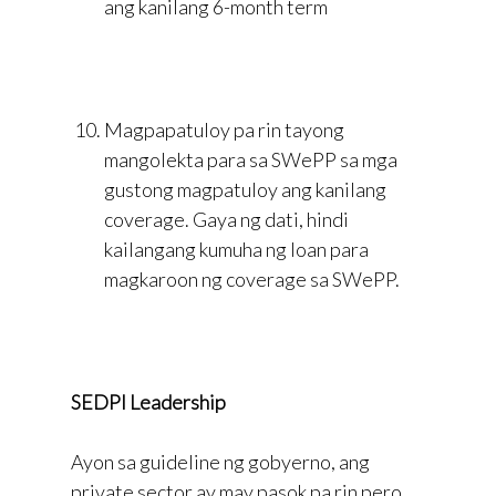
ang kanilang 6-month term
Magpapatuloy pa rin tayong
mangolekta para sa SWePP sa mga
gustong magpatuloy ang kanilang
coverage. Gaya ng dati, hindi
kailangang kumuha ng loan para
magkaroon ng coverage sa SWePP.
SEDPI Leadership
Ayon sa guideline ng gobyerno, ang
private sector ay may pasok pa rin pero