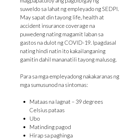
magpapatuloy ang pagbibigay ng
suweldo sa lahat ng empleyado ng SEDPI.
May sapat din tayong life, health at
accident insurance coverage na
puwedeng nating magamit laban sa
gastos na dulot ng COVID-19. Ipagdasal
nating hindi natin ito kakailanganing
gamitin dahil mananatili tayong malusog.
Para sa mga empleyadong nakakaranas ng
mga sumusunod na sintomas:
Mataas na lagnat – 39 degrees
Celsius pataas
Ubo
Matinding pagod
Hirap sa paghinga