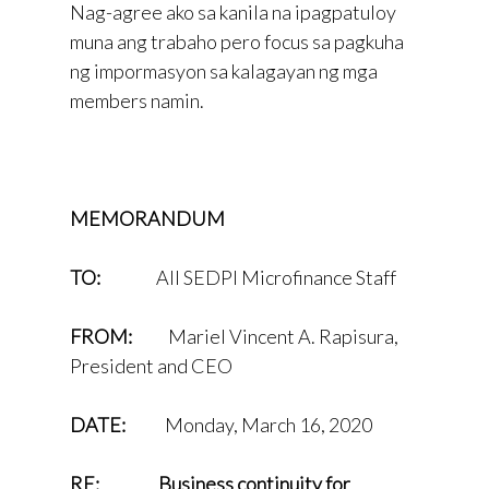
Nag-agree ako sa kanila na ipagpatuloy
muna ang trabaho pero focus sa pagkuha
ng impormasyon sa kalagayan ng mga
members namin.
MEMORANDUM
TO:
All SEDPI Microfinance Staff
FROM:
Mariel Vincent A. Rapisura,
President and CEO
DATE:
Monday, March 16, 2020
RE: Business continuity for