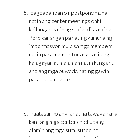
Ipagpapaliban o i-postpone muna
natin ang center meetings dahil
kailangan natin ng social distancing.
Pero kailangan pa nating kumuha ng
impormasyon mula sa mga members
natin para mamonitor ang kanilang
kalagayan at malaman natin kung anu-
ano ang mga puwede nating gawin
para matulungan sila.
Inaatasan ko ang lahat na tawagan ang
kanilang mga center chief upang
alamin ang mga sumusunod na