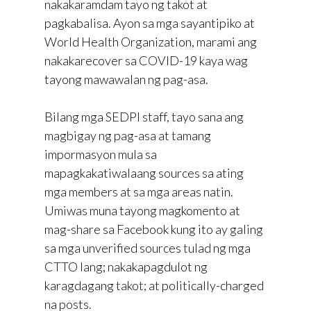
nakakaramdam tayo ng takot at
pagkabalisa. Ayon sa mga sayantipiko at
World Health Organization, marami ang
nakakarecover sa COVID-19 kaya wag
tayong mawawalan ng pag-asa.
Bilang mga SEDPI staff, tayo sana ang
magbigay ng pag-asa at tamang
impormasyon mula sa
mapagkakatiwalaang sources sa ating
mga members at sa mga areas natin.
Umiwas muna tayong magkomento at
mag-share sa Facebook kung ito ay galing
sa mga unverified sources tulad ng mga
CTTO lang; nakakapagdulot ng
karagdagang takot; at politically-charged
na posts.