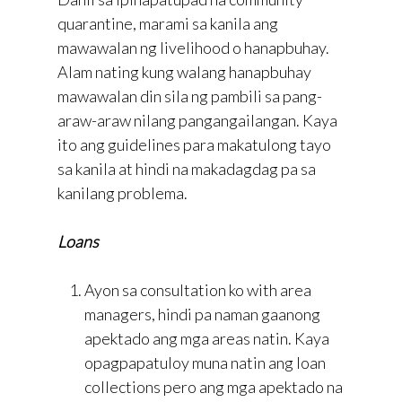
quarantine, marami sa kanila ang
mawawalan ng livelihood o hanapbuhay.
Alam nating kung walang hanapbuhay
mawawalan din sila ng pambili sa pang-
araw-araw nilang pangangailangan. Kaya
ito ang guidelines para makatulong tayo
sa kanila at hindi na makadagdag pa sa
kanilang problema.
Loans
Ayon sa consultation ko with area
managers, hindi pa naman gaanong
apektado ang mga areas natin. Kaya
opagpapatuloy muna natin ang loan
collections pero ang mga apektado na