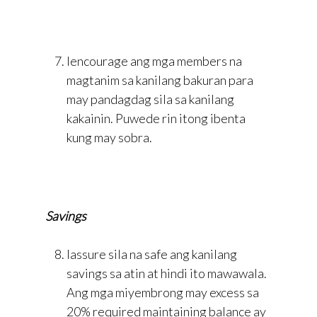
Iencourage ang mga members na
magtanim sa kanilang bakuran para
may pandagdag sila sa kanilang
kakainin. Puwede rin itong ibenta
kung may sobra.
Savings
Iassure sila na safe ang kanilang
savings sa atin at hindi ito mawawala.
Ang mga miyembrong may excess sa
20% required maintaining balance ay