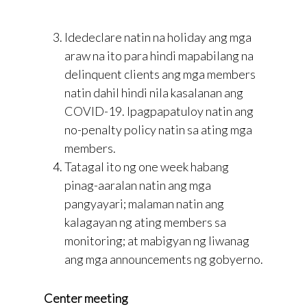
Idedeclare natin na holiday ang mga
araw na ito para hindi mapabilang na
delinquent clients ang mga members
natin dahil hindi nila kasalanan ang
COVID-19. Ipagpapatuloy natin ang
no-penalty policy natin sa ating mga
members.
Tatagal ito ng one week habang
pinag-aaralan natin ang mga
pangyayari; malaman natin ang
kalagayan ng ating members sa
monitoring; at mabigyan ng liwanag
ang mga announcements ng gobyerno.
Center meeting