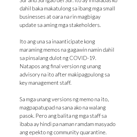
dahil baka makatulong sa ibang mga small
businesses at oara na rin magbigay
update sa aming mga stakeholders.
Ito ang una sa inaanticipate kong
maraming memos na gagawin namin dahil
sa pinsalang dulot ng COVID-19.
Natapos ang final version ng unang
advisory na ito after makipagpulong sa
key management staff.
Sa mga unang versions ng memo na ito,
magpapatupad na sana ako na walang
pasok. Pero ang balita ng mga staff sa
ibaba ay hindi pa naman ramdam masyado
ang epekto ng community quarantine.