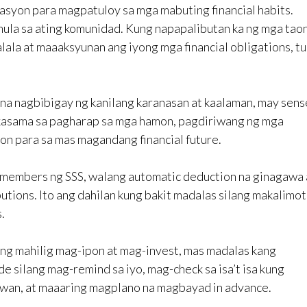
nasyon para magpatuloy sa mga mabuting financial habits.
ula sa ating komunidad. Kung napapalibutan ka ng mga tao
lala at maaaksyunan ang iyong mga financial obligations, tu
na nagbibigay ng kanilang karanasan at kaalaman, may sens
kasama sa pagharap sa mga hamon, pagdiriwang ng mga
n para sa mas magandang financial future.
 members ng SSS, walang automatic deduction na ginagawa
utions. Ito ang dahilan kung bakit madalas silang makalimot
.
ng mahilig mag-ipon at mag-invest, mas madalas kang
silang mag-remind sa iyo, mag-check sa isa’t isa kung
uwan, at maaaring magplano na magbayad in advance.