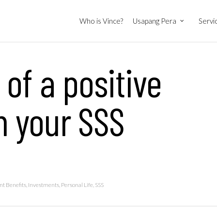
Who is Vince?
Usapang Pera
Servi
 of a positive
 your SSS
t Benefits
,
Investments
,
Personal Life
,
SSS