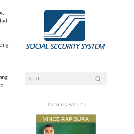
ng
lad
e ng
 ang
 o
LEARNING WEALTH