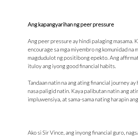
Ang kapangyarihan ng peer pressure
Ang peer pressure ay hindi palaging masama. Ku
encourage sa mga miyembro ng komunidad na mag
magdudulot ng positibong epekto. Ang affirmati
ituloy ang iyong good financial habits.
Tandaan natin na ang ating financial journey ay h
nasa paligid natin. Kaya palibutan natin ang at
impluwensiya, at sama-sama nating harapin ang 
Ako si Sir Vince, ang inyong financial guro, n