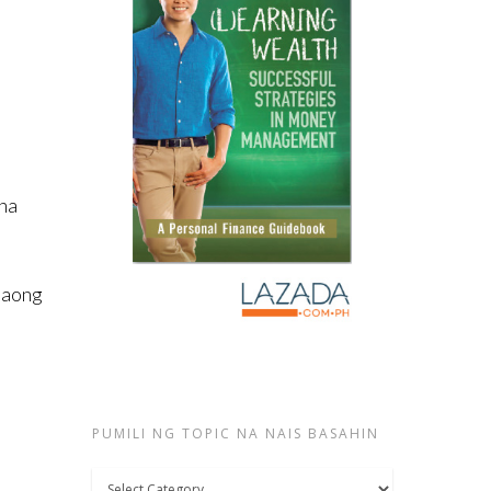
 na
 taong
PUMILI NG TOPIC NA NAIS BASAHIN
Pumili