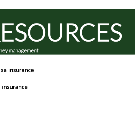
RESOURCES
 money management
sa insurance
 insurance