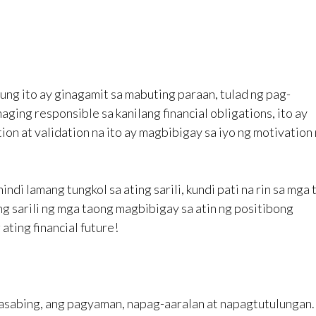
ng ito ay ginagamit sa mabuting paraan, tulad ng pag-
ing responsible sa kanilang financial obligations, ito ay
on at validation na ito ay magbibigay sa iyo ng motivation
indi lamang tungkol sa ating sarili, kundi pati na rin sa mga
ing sarili ng mga taong magbibigay sa atin ng positibong
ating financial future!
agsasabing, ang pagyaman, napag-aaralan at napagtutulungan.