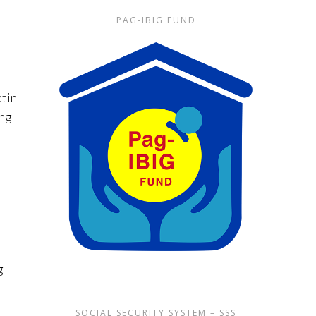
PAG-IBIG FUND
atin
ung
g
SOCIAL SECURITY SYSTEM – SSS