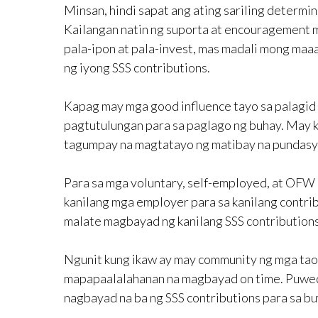
Minsan, hindi sapat ang ating sariling determi
Kailangan natin ng suporta at encouragement m
pala-ipon at pala-invest, mas madali mong maaa
ng iyong SSS contributions.
Kapag may mga good influence tayo sa palagid 
pagtutulungan para sa paglago ng buhay. May 
tagumpay na magtatayo ng matibay na pundasyo
Para sa mga voluntary, self-employed, at OFW
kanilang mga employer para sa kanilang contrib
malate magbayad ng kanilang SSS contributions
Ngunit kung ikaw ay may community ng mga tao
mapapaalalahanan na magbayad on time. Puwede 
nagbayad na ba ng SSS contributions para sa b