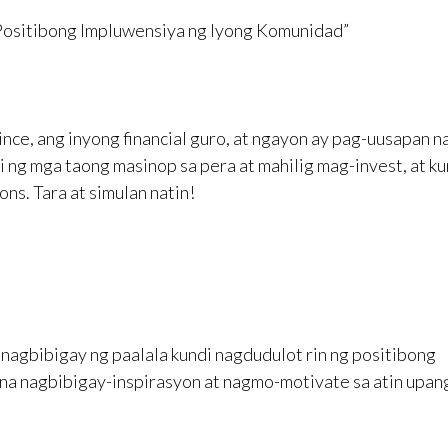
Positibong Impluwensiya ng Iyong Komunidad”
ce, ang inyong financial guro, at ngayon ay pag-uusapan n
i ng mga taong masinop sa pera at mahilig mag-invest, at k
ns. Tara at simulan natin!
nagbibigay ng paalala kundi nagdudulot rin ng positibong
s na nagbibigay-inspirasyon at nagmo-motivate sa atin upan