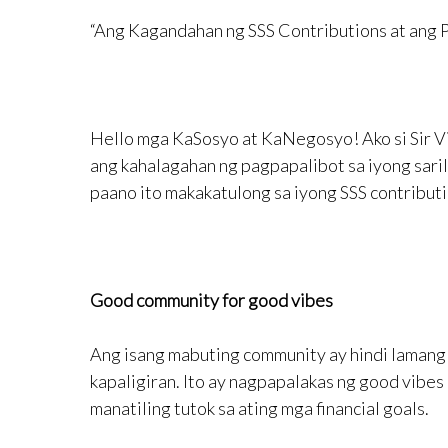
“Ang Kagandahan ng SSS Contributions at ang 
Hello mga KaSosyo at KaNegosyo! Ako si Sir Vin
ang kahalagahan ng pagpapalibot sa iyong saril
paano ito makakatulong sa iyong SSS contributio
Good community for good vibes
Ang isang mabuting community ay hindi lamang 
kapaligiran. Ito ay nagpapalakas ng good vibe
manatiling tutok sa ating mga financial goals.