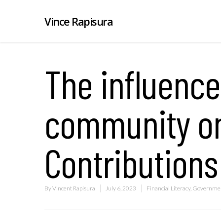
Vince Rapisura
The influence
community on
Contributions
By
Vincent Rapisura
July 6, 2023
Financial Literacy
,
Governmen