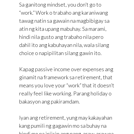
Sa ganitong mindset, you don’t go to
“work.” Work o trabaho ang karaniwang
tawag natin sa gawain na magbibigay sa
atin ng kita upang mabuhay. Sa marami,
hindi nila gusto ang trabaho nila pero
dahil ito ang kabuhayan nila, wala silang
choice o napipilitan silang gawin ito.
Kapag passive income over expenses ang
ginamit na framework sa retirement, that
means you love your “work” that it doesn’t
really feel like working. Parang holiday o
bakasyon ang pakiramdam.
Iyan ang retirement, yung may kakayahan
kang pumili ng gagawin mo sa buhay na
hindi mo na iniisip ang pang-araw-araw na