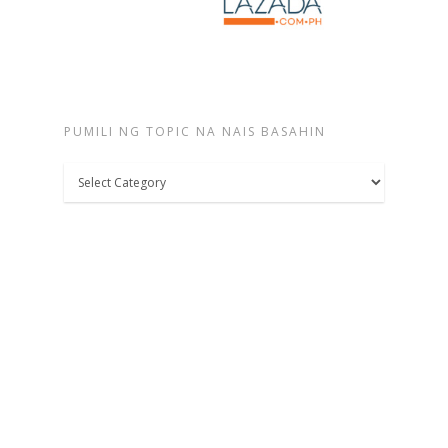
PUMILI NG TOPIC NA NAIS BASAHIN
Pumili
ng
topic
na
nais
basahin