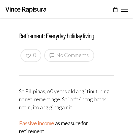
Vince Rapisura
Retirement: Everyday holiday living
0
No Comments
Sa Pilipinas, 60 years old ang itinuturing
na retirement age. Sa iba’t-ibang batas
natin, ito ang ginagamit.
Passive income
as measure for
retirement