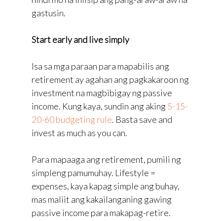
gastusin.
Start early and live simply
Isa sa mga paraan para mapabilis ang
retirement ay agahan ang pagkakaroon ng
investment na magbibigay ng passive
income. Kung kaya, sundin ang aking
5-15-
20-60 budgeting rule
. Basta save and
invest as much as you can.
Para mapaaga ang retirement, pumili ng
simpleng pamumuhay. Lifestyle =
expenses, kaya kapag simple ang buhay,
mas maliit ang kakailanganing gawing
passive income para makapag-retire.