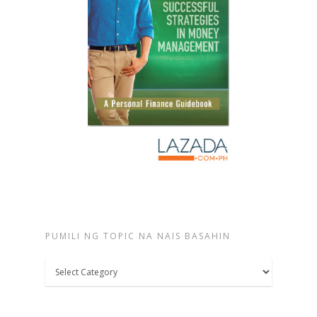
PUMILI NG TOPIC NA NAIS BASAHIN
Pumili
ng
topic