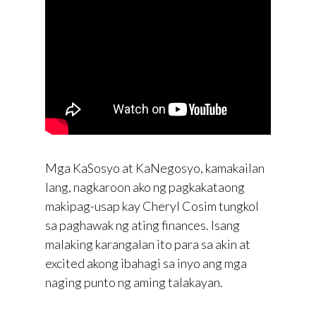
Mga KaSosyo at KaNegosyo, kamakailan
lang, nagkaroon ako ng pagkakataong
makipag-usap kay Cheryl Cosim tungkol
sa paghawak ng ating finances. Isang
malaking karangalan ito para sa akin at
excited akong ibahagi sa inyo ang mga
naging punto ng aming talakayan.