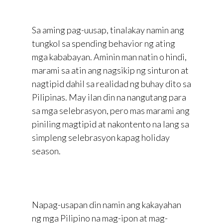
Sa aming pag-uusap, tinalakay namin ang
tungkol sa spending behavior ng ating
mga kababayan. Aminin man natin o hindi,
marami sa atin ang nagsikip ng sinturon at
nagtipid dahil sa realidad ng buhay dito sa
Pilipinas. May ilan din na nangutang para
sa mga selebrasyon, pero mas marami ang
piniling magtipid at nakontento na lang sa
simpleng selebrasyon kapag holiday
season.
Napag-usapan din namin ang kakayahan
ng mga Pilipino na mag-ipon at mag-