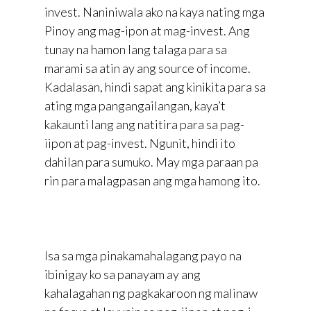
invest. Naniniwala ako na kaya nating mga
Pinoy ang mag-ipon at mag-invest. Ang
tunay na hamon lang talaga para sa
marami sa atin ay ang source of income.
Kadalasan, hindi sapat ang kinikita para sa
ating mga pangangailangan, kaya’t
kakaunti lang ang natitira para sa pag-
iipon at pag-invest. Ngunit, hindi ito
dahilan para sumuko. May mga paraan pa
rin para malagpasan ang mga hamong ito.
Isa sa mga pinakamahalagang payo na
ibinigay ko sa panayam ay ang
kahalagahan ng pagkakaroon ng malinaw