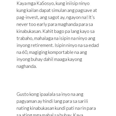
Kaya mga KaSosyo, kung iniisip ninyo
kung kailan dapat simulan ang pagsave at
pag-invest, ang sagot ay, ngayon na! It’s
never too early para maghanda para sa
kinabukasan. Kahit bago pa lang kayo sa
trabaho, mahalaga na isipin na ninyo ang
inyong retirement. Isipin ninyo na sa edad
na 60, magiging komportable na ang
inyong buhay dahil maaga kayong
naghanda.
Gusto kong ipaalala sa inyo na ang
pagyaman ay hindi lang para sa sarili
nating kinabukasan kundi pati na rin para
sa ating mga mahal sa buhay. Kaya,