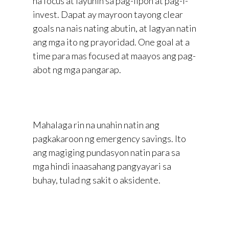
na focus at layunin sa pag-iipon at pag-i-
invest. Dapat ay mayroon tayong clear
goals na nais nating abutin, at lagyan natin
ang mga ito ng prayoridad. One goal at a
time para mas focused at maayos ang pag-
abot ng mga pangarap.
Mahalaga rin na unahin natin ang
pagkakaroon ng emergency savings. Ito
ang magiging pundasyon natin para sa
mga hindi inaasahang pangyayari sa
buhay, tulad ng sakit o aksidente.