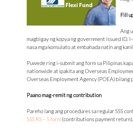
Fill 
Ang u
magbigay ng kopya ng government issued ID. I-
nasa mga konsulato at embahada natin ang kani
Puwede ring i-submit ang form sa Pilipinas kap
nationwide at ipakita ang Overseas Employment
Overseas Employment Agency (POEA) bilang p
Paano mag-remit ng contribution
Pareho lang ang procedures sa regular SSS contr
SSS RS – 5 form
(contributions payment return)