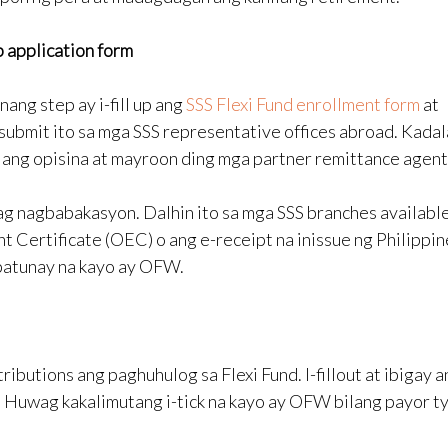
up application form
nang step ay i-fill up ang
SSS Flexi Fund enrollment form
at
submit ito sa mga SSS representative offices abroad. Kada
lang opisina at mayroon ding mga partner remittance agent
ag nagbabakasyon. Dalhin ito sa mga SSS branches availabl
 Certificate (OEC) o ang e-receipt na inissue ng Philippin
atunay na kayo ay OFW.
ibutions ang paghuhulog sa Flexi Fund. I-fillout at ibigay a
. Huwag kakalimutang i-tick na kayo ay OFW bilang payor t