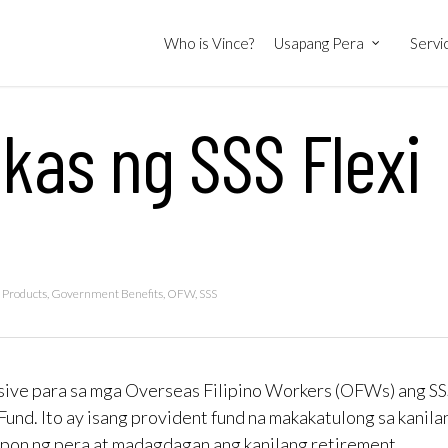
Who is Vince?
Usapang Pera
Servi
as ng SSS Flexi
 Products
,
Government Benefits
,
OFW
,
SSS
sive para sa mga Overseas Filipino Workers (OFWs) ang SS
 Fund. Ito ay isang provident fund na makakatulong sa kanila
pon ng pera at madagdagan ang kanilang retirement.