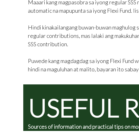
Maaari kang magpasobra sa iyong regular SSS m
automatic na mapupunta sa iyong Flexi Fund. Ii
Hindi kinakailangang buwan-buwan maghulog sa
regular contributions, mas lalaki ang makukuha
SSS contribution.
Puwede kang magdagdag sa iyong Flexi Fund wee
hindi na maguluhan at malito, bayaran ito sabay
USEFUL 
Sources of information and practical tips on