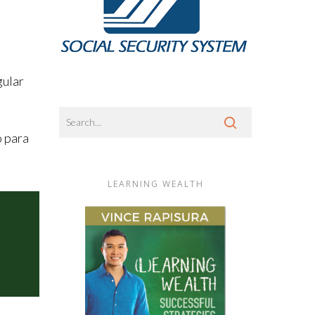
gular
o para
LEARNING WEALTH