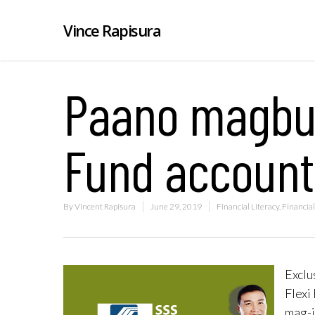
Vince Rapisura
Paano magbuk
Fund account
By
Vincent Rapisura
June 29, 2019
Financial Literacy
,
Financial
Exclu
Flexi
mag-i