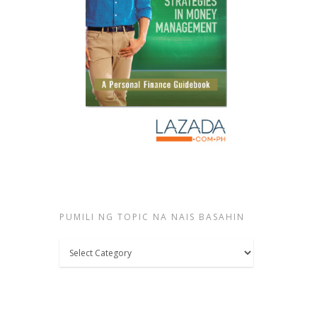
PUMILI NG TOPIC NA NAIS BASAHIN
Pumili
ng
topic
na