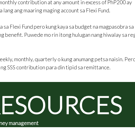
onthly contribution at any amount in excess of PhP200 ay
sa lang ang maaring maging account sa Flexi Fund.
 sa Flexi Fund pero kung kaya sa budget na magpasobra sa
ng benefit. Puwede mo rin itong hulugan nang hiwalay sa re
kly, monthly, quarterly o kung anumang petsa naisin. Per
 ng SSS contribution para din tipid sa remittance.
RESOURCES
 money management