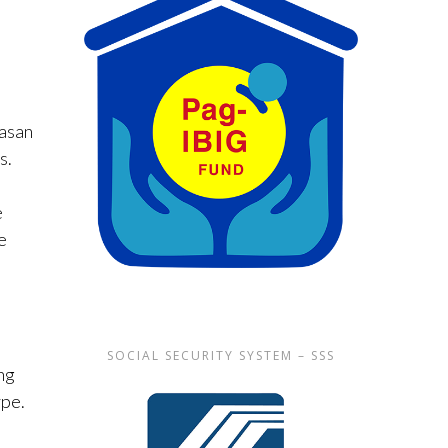
lasan
s.
e
e
SOCIAL SECURITY SYSTEM – SSS
ng
ype.