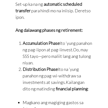
Set-up ka na ng
automatic scheduled
transfer
para hindi mo na iniisip. Deretso
ipon.
Ang dalawang phases ng retirement:
Accumulation Phase
Ito ‘yung panahon
ng pag-iipon at pag-iinvest.Oo, may
SSS tayo—pero maliit lang ang tulong
niyan.
Distribution Phase
Ito na ‘yung
panahon ng pag-wi-withdraw sa
investments at savings.Kailangan
dito ng matinding
financial planning
:
Magkano ang magiging gastos sa