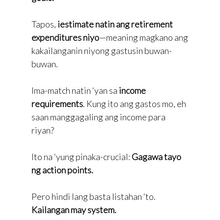
Tapos,
iestimate natin ang retirement
expenditures niyo
—meaning magkano ang
kakailanganin niyong gastusin buwan-
buwan.
Ima-match natin ‘yan sa
income
requirements
. Kung ito ang gastos mo, eh
saan manggagaling ang income para
riyan?
Ito na ‘yung pinaka-crucial:
Gagawa tayo
ng action points.
Pero hindi lang basta listahan ‘to.
Kailangan may system.