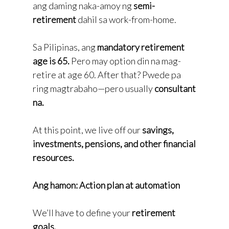
ang daming naka-amoy ng
semi-
retirement
dahil sa work-from-home.
Sa Pilipinas, ang
mandatory retirement
age is 65.
Pero may option din na mag-
retire at age 60. After that? Pwede pa
ring magtrabaho—pero usually
consultant
na.
At this point, we live off our
savings,
investments, pensions, and other financial
resources.
Ang hamon: Action plan at automation
We’ll have to define your
retirement
goals.