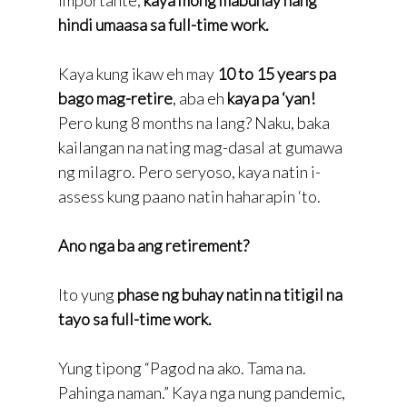
hindi umaasa sa full-time work.
Kaya kung ikaw eh may
10 to 15 years pa
bago mag-retire
, aba eh
kaya pa ‘yan!
Pero kung 8 months na lang? Naku, baka
kailangan na nating mag-dasal at gumawa
ng milagro. Pero seryoso, kaya natin i-
assess kung paano natin haharapin ‘to.
Ano nga ba ang retirement?
Ito yung
phase ng buhay natin na titigil na
tayo sa full-time work.
Yung tipong “Pagod na ako. Tama na.
Pahinga naman.” Kaya nga nung pandemic,