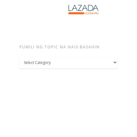
PUMILI NG TOPIC NA NAIS BASAHIN
Pumili
ng
topic
na
nais
basahin