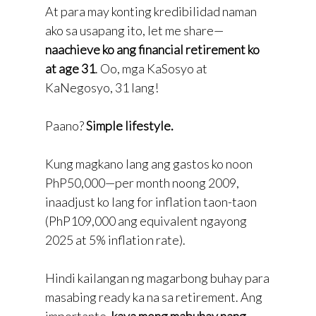
At para may konting kredibilidad naman
ako sa usapang ito, let me share—
naachieve ko ang financial retirement ko
at age 31
. Oo, mga KaSosyo at
KaNegosyo, 31 lang!
Paano?
Simple lifestyle.
Kung magkano lang ang gastos ko noon
PhP50,000—per month noong 2009,
inaadjust ko lang for inflation taon-taon
(PhP109,000 ang equivalent ngayong
2025 at 5% inflation rate).
Hindi kailangan ng magarbong buhay para
masabing ready ka na sa retirement. Ang
importante,
kaya mong mabuhay nang