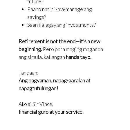
future?
Paano natin i-ma-manage ang
savings?
Saan ilalagay ang investments?
Retirement is not the end—it’s a new
beginning.
Pero para maging maganda
ang simula, kailangan
handa tayo.
Tandaan:
Ang pagyaman, napag-aaralan at
napagtutulungan!
Ako si Sir Vince,
financial guro at your service.