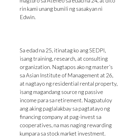
magturo sa Ateneo sa edad na 24, at dito
rin kami unang bumili ng sasakyan ni
Edwin.
Sa edad na 25, itinatag ko ang SEDPI,
isang training, research, at consulting
organization. Nagtapos ako ng master’s
sa Asian Institute of Management at 26,
at nagtayo ng residential rental property,
isang magandang source ng passive
income para sa retirement. Nagpatuloy
ang aking paglalakbay sa pagtatayo ng
financing company at pag-invest sa
cooperatives, na mas naging rewarding
kumpara sa stock market investment.