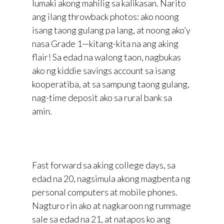
lumaki akong mahilig sa kalikasan. Narito
ang ilang throwback photos: ako noong
isang taong gulang pa lang, at noong ako’y
nasa Grade 1—kitang-kita na ang aking
flair! Sa edad na walong taon, nagbukas
ako ng kiddie savings account sa isang
kooperatiba, at sa sampung taong gulang,
nag-time deposit ako sa rural bank sa
amin.
Fast forward sa aking college days, sa
edad na 20, nagsimula akong magbenta ng
personal computers at mobile phones.
Nagturo rin ako at nagkaroon ng rummage
sale sa edad na 21, at natapos ko ang