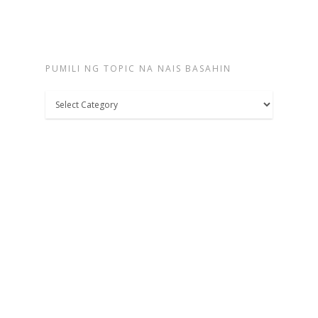
PUMILI NG TOPIC NA NAIS BASAHIN
Pumili
ng
topic
na
nais
basahin