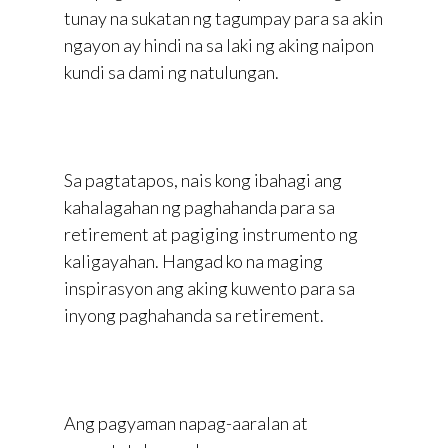
tunay na sukatan ng tagumpay para sa akin
ngayon ay hindi na sa laki ng aking naipon
kundi sa dami ng natulungan.
Sa pagtatapos, nais kong ibahagi ang
kahalagahan ng paghahanda para sa
retirement at pagiging instrumento ng
kaligayahan. Hangad ko na maging
inspirasyon ang aking kuwento para sa
inyong paghahanda sa retirement.
Ang pagyaman napag-aaralan at