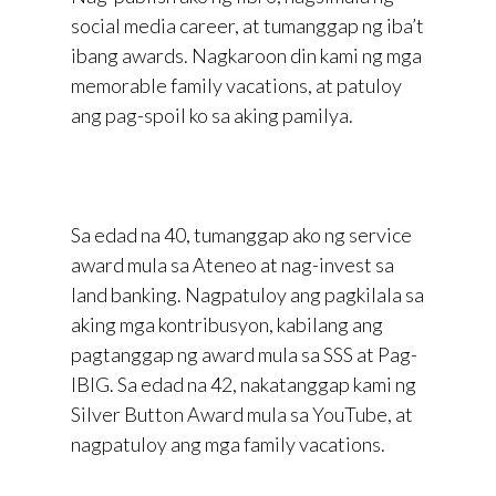
social media career, at tumanggap ng iba’t
ibang awards. Nagkaroon din kami ng mga
memorable family vacations, at patuloy
ang pag-spoil ko sa aking pamilya.
Sa edad na 40, tumanggap ako ng service
award mula sa Ateneo at nag-invest sa
land banking. Nagpatuloy ang pagkilala sa
aking mga kontribusyon, kabilang ang
pagtanggap ng award mula sa SSS at Pag-
IBIG. Sa edad na 42, nakatanggap kami ng
Silver Button Award mula sa YouTube, at
nagpatuloy ang mga family vacations.