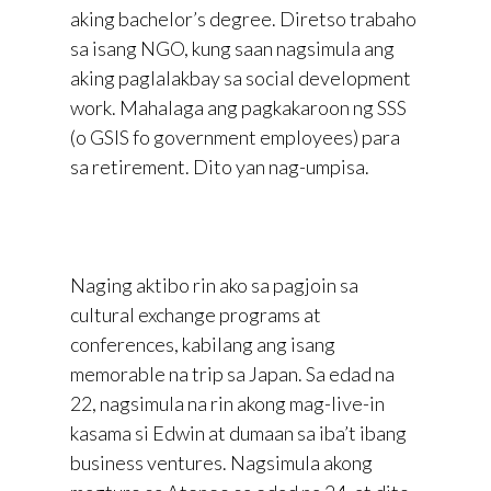
aking bachelor’s degree. Diretso trabaho
sa isang NGO, kung saan nagsimula ang
aking paglalakbay sa social development
work. Mahalaga ang pagkakaroon ng SSS
(o GSIS fo government employees) para
sa retirement. Dito yan nag-umpisa.
Naging aktibo rin ako sa pagjoin sa
cultural exchange programs at
conferences, kabilang ang isang
memorable na trip sa Japan. Sa edad na
22, nagsimula na rin akong mag-live-in
kasama si Edwin at dumaan sa iba’t ibang
business ventures. Nagsimula akong