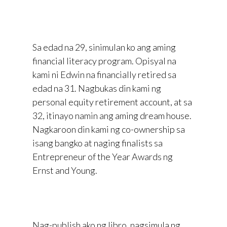
Sa edad na 29, sinimulan ko ang aming
financial literacy program. Opisyal na
kami ni Edwin na financially retired sa
edad na 31. Nagbukas din kami ng
personal equity retirement account, at sa
32, itinayo namin ang aming dream house.
Nagkaroon din kami ng co-ownership sa
isang bangko at naging finalists sa
Entrepreneur of the Year Awards ng
Ernst and Young.
Nag-publish ako ng libro, nagsimula ng