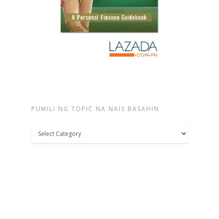
PUMILI NG TOPIC NA NAIS BASAHIN
Pumili
ng
topic
na
nais
basahin