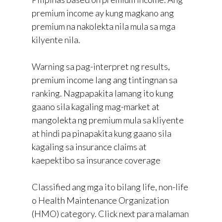
premium income ay kung magkano ang
premium na nakolekta nila mula sa mga
kilyente nila.
Warning sa pag-interpret ng results,
premium income lang ang tintingnan sa
ranking. Nagpapakita lamang ito kung
gaano sila kagaling mag-market at
mangolekta ng premium mula sa kliyente
at hindi pa pinapakita kung gaano sila
kagaling sa insurance claims at
kaepektibo sa insurance coverage
Classified ang mga ito bilang life, non-life
o Health Maintenance Organization
(HMO) category. Click next para malaman