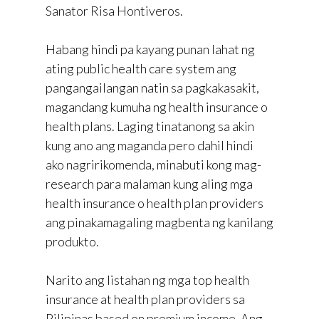
Sanator Risa Hontiveros.
Habang hindi pa kayang punan lahat ng
ating public health care system ang
pangangailangan natin sa pagkakasakit,
magandang kumuha ng health insurance o
health plans. Laging tinatanong sa akin
kung ano ang maganda pero dahil hindi
ako nagririkomenda, minabuti kong mag-
research para malaman kung aling mga
health insurance o health plan providers
ang pinakamagaling magbenta ng kanilang
produkto.
Narito ang listahan ng mga top health
insurance at health plan providers sa
Pilipinas based on premium income. Ang