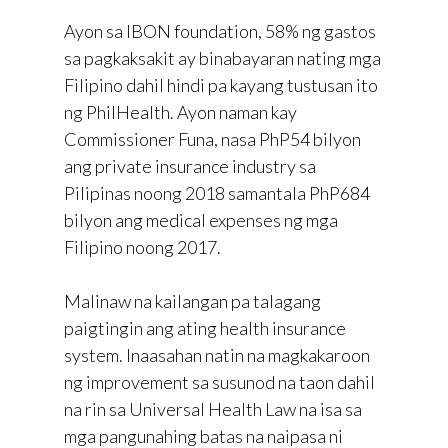
Ayon sa IBON foundation, 58% ng gastos
sa pagkaksakit ay binabayaran nating mga
Filipino dahil hindi pa kayang tustusan ito
ng PhilHealth. Ayon naman kay
Commissioner Funa, nasa PhP54 bilyon
ang private insurance industry sa
Pilipinas noong 2018 samantala PhP684
bilyon ang medical expenses ng mga
Filipino noong 2017.
Malinaw na kailangan pa talagang
paigtingin ang ating health insurance
system. Inaasahan natin na magkakaroon
ng improvement sa susunod na taon dahil
na rin sa Universal Health Law na isa sa
mga pangunahing batas na naipasa ni