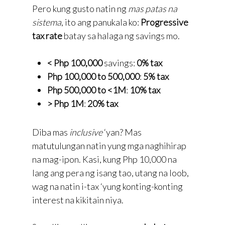
Pero kung gusto natin ng
mas patas na
sistema
, ito ang panukala ko:
Progressive
tax rate
batay sa halaga ng savings mo.
< Php 100,000
savings:
0% tax
Php 100,000 to 500,000
:
5% tax
Php 500,000 to <1M
:
10% tax
> Php 1M
:
20% tax
Diba mas
inclusive
‘yan? Mas
matutulungan natin yung mga naghihirap
na mag-ipon. Kasi, kung Php 10,000 na
lang ang pera ng isang tao, utang na loob,
wag na natin i-tax ‘yung konting-konting
interest na kikitain niya.