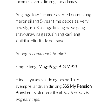
income savers din ang nadadamay.
Ang mga low-income savers? I doubt kung
meron silang 5-year time deposits, very
few siguro. Kasi nga kulang pa sa pang-
araw-araw na gastusin ang kanilang
kinikita. Hindi sila net saver.
Anong
recommendation
ko?
Simple lang:
Mag-Pag-IBIG MP2!
Hindi siya apektado ng tax na ‘to. At
syempre, andiyan din ang
SSS My Pension
Booster
—voluntary ito at
tax-free pa rin
ang earnings
.