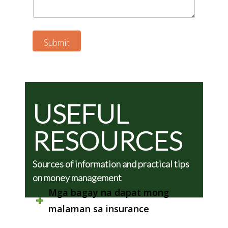
N
u
m
b
Submit
e
r
USEFUL
RESOURCES
Sources of information and practical tips
on money management
Mga bagay na dapat mong
malaman sa insurance