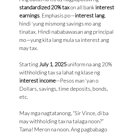
standardized 20% tax
on all bank
interest
earnings
. Emphasis po—
interest lang
,
hindi ‘yung mismong savings mo ang
tinatax. Hindi nababawasan ang principal
mo—yung kita lang mula sa interest ang
may tax.
Starting
July 1
,
2025
uniform na ang 20%
withholding tax sa lahat ng klase ng
interest income
—Pesos man ‘yan o
Dollars, savings, time deposits, bonds,
etc.
May mga nagtatanong, “Sir Vince, di ba
may withholding tax na talaga noon?”
Tama! Meron na noon. Ang pagbabago