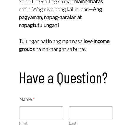
So calling-calling sa mga
mambabatas
natin: Wag niyo pong kalimutan—
Ang
pagyaman, napag-aaralan at
napagtutulungan!
Tulungan natin ang mga nasa
low-income
groups
na makaangat sa buhay.
Have a Question?
Name
*
First
Last