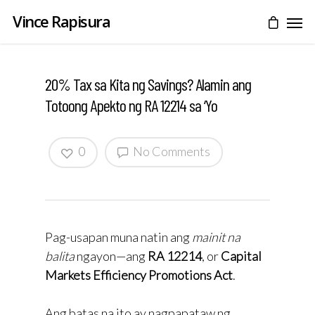
Vince Rapisura
20% Tax sa Kita ng Savings? Alamin ang
Totoong Apekto ng RA 12214 sa ‘Yo
0
No Comments
Pag-usapan muna natin ang
mainit na
balita
ngayon—ang
RA 12214
, or
Capital
Markets Efficiency Promotions Act
.
Ang batas na ito ay nagpapataw ng