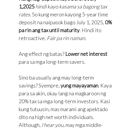
1,2025
hindi kayo kasama sa bagong tax
rates
. So kung meron kayong 5-year time
deposit na naipasok bago July 1, 2025,
0%
pa rin ang tax until maturity
. Hindi ito
retroactive.
Fair pa rin naman
.
Ang effect ng batas?
Lower net interest
para sa mga long-term savers.
Sino ba usually ang may long-term
savings? Syempre,
yung mayayaman
. Kaya
para sa akin, okay lang na magkaroon ng
20% tax sa mga long-term investors. Kasi
kung tutuusin, mas marami ang apektado
dito na high net worth individuals.
Although,
I hear you
, may mga middle-