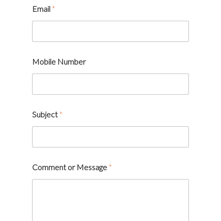
Email
*
Mobile Number
Subject
*
*
Comment or Message
*
N
u
m
b
e
r