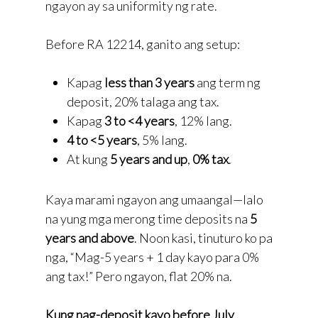
ngayon ay sa uniformity ng rate.
Before RA 12214, ganito ang setup:
Kapag
less than 3 years
ang term ng
deposit, 20% talaga ang tax.
Kapag
3 to <4 years
, 12% lang.
4 to <5 years
, 5% lang.
At kung
5 years and up
,
0% tax
.
Kaya marami ngayon ang umaangal—lalo
na yung mga merong time deposits na
5
years and above
. Noon kasi, tinuturo ko pa
nga, “Mag-5 years + 1 day kayo para 0%
ang tax!” Pero ngayon, flat 20% na.
Kung nag-deposit kayo before July