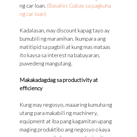
ng car loan.
(Basahin: Gabay sa pagkuha
ng car loan)
Kadalasan, may discount kapag tayo ay
bumubili ng maramihan. Ikumpara ang
matitipid sa pagbili at kung mas mataas
ito kaysa sa interest na babayaran,
puwedeng mangutang.
Makakadagdag sa productivity at
efficiency
Kung may negosyo, maaaring kumuha ng
utang para makabili ng machinery,
equipment at iba pang kagamitan upang
maging produktibo ang negosyo o kaya