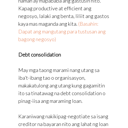
naman ay mapababa ang gastusin nito.
Kapag productive at efficient ang
negosyo, lalaki ang benta, liliit ang gastos
kaya mas maganda ang kita.
(Basahin:
Dapat ang mangutang para tustusan ang
bagong negosyo)
Debt consolidation
May mga taong marami nang utang sa
iba’t-ibang tao o organisasyon,
makakatulong ang utang kung gagamitin
ito sa tinatawag na debt consolidation o
pinag-iisa ang maraming loan.
Karaniwang nakikipag-negotiate sa isang
creditor na bayaran nito ang lahat ng loan