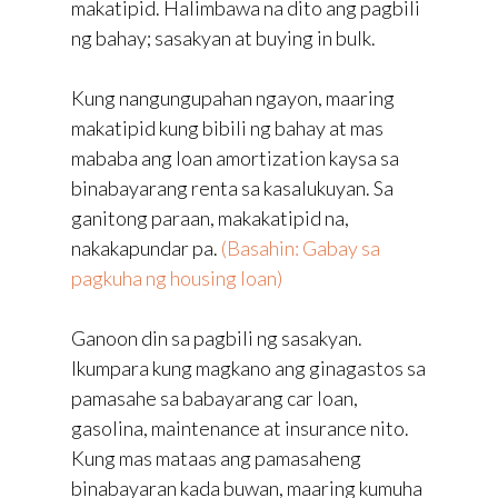
makatipid. Halimbawa na dito ang pagbili
ng bahay; sasakyan at buying in bulk.
Kung nangungupahan ngayon, maaring
makatipid kung bibili ng bahay at mas
mababa ang loan amortization kaysa sa
binabayarang renta sa kasalukuyan. Sa
ganitong paraan, makakatipid na,
nakakapundar pa.
(Basahin: Gabay sa
pagkuha ng housing loan)
Ganoon din sa pagbili ng sasakyan.
Ikumpara kung magkano ang ginagastos sa
pamasahe sa babayarang car loan,
gasolina, maintenance at insurance nito.
Kung mas mataas ang pamasaheng
binabayaran kada buwan, maaring kumuha