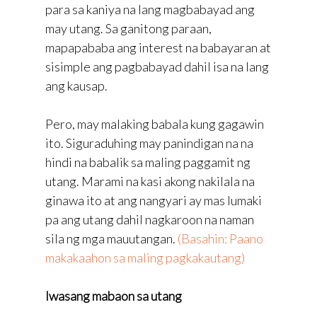
para sa kaniya na lang magbabayad ang
may utang. Sa ganitong paraan,
mapapababa ang interest na babayaran at
sisimple ang pagbabayad dahil isa na lang
ang kausap.
Pero, may malaking babala kung gagawin
ito. Siguraduhing may panindigan na na
hindi na babalik sa maling paggamit ng
utang. Marami na kasi akong nakilala na
ginawa ito at ang nangyari ay mas lumaki
pa ang utang dahil nagkaroon na naman
sila ng mga mauutangan.
(Basahin: Paano
makakaahon sa maling pagkakautang)
Iwasang mabaon sa utang