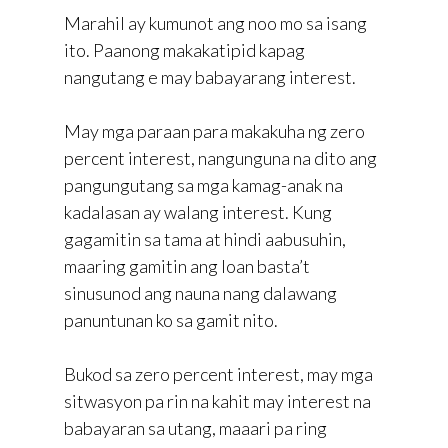
Marahil ay kumunot ang noo mo sa isang
ito. Paanong makakatipid kapag
nangutang e may babayarang interest.
May mga paraan para makakuha ng zero
percent interest, nangunguna na dito ang
pangungutang sa mga kamag-anak na
kadalasan ay walang interest. Kung
gagamitin sa tama at hindi aabusuhin,
maaring gamitin ang loan basta’t
sinusunod ang nauna nang dalawang
panuntunan ko sa gamit nito.
Bukod sa zero percent interest, may mga
sitwasyon pa rin na kahit may interest na
babayaran sa utang, maaari pa ring