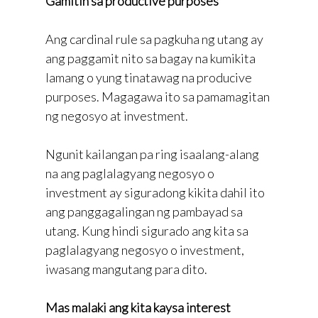
Gamitin sa productive purposes
Ang cardinal rule sa pagkuha ng utang ay
ang paggamit nito sa bagay na kumikita
lamang o yung tinatawag na producive
purposes. Magagawa ito sa pamamagitan
ng negosyo at investment.
Ngunit kailangan pa ring isaalang-alang
na ang paglalagyang negosyo o
investment ay siguradong kikita dahil ito
ang panggagalingan ng pambayad sa
utang. Kung hindi sigurado ang kita sa
paglalagyang negosyo o investment,
iwasang mangutang para dito.
Mas malaki ang kita kaysa interest