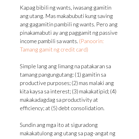
Kapag bibili ng wants, iwasang gamitin
ang utang. Mas makabubuti kung saving
ang gagamitin pambili ng wants. Pero ang
pinakamabuti ay ang paggamit ng passive
income pambili sa wants.
(Panoorin:
Tamang gamit ng credit card)
Simple lang ang limang na patakaran sa
tamang pangungutang: (1) gamitin sa
productive purposes; (2) mas malaki ang
kita kaysa sa interest; (3) makakatipid; (4)
makakadagdag sa productivity at
efficiency; at (5) debt consolidation.
Sundin ang mga ito at siguradong
makakatulong ang utang sa pag-angat ng