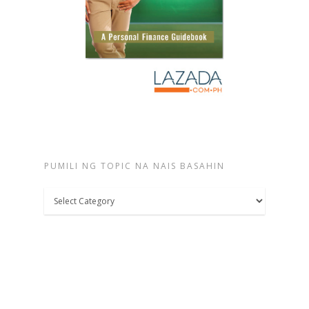
PUMILI NG TOPIC NA NAIS BASAHIN
Pumili
ng
topic
na
nais
basahin