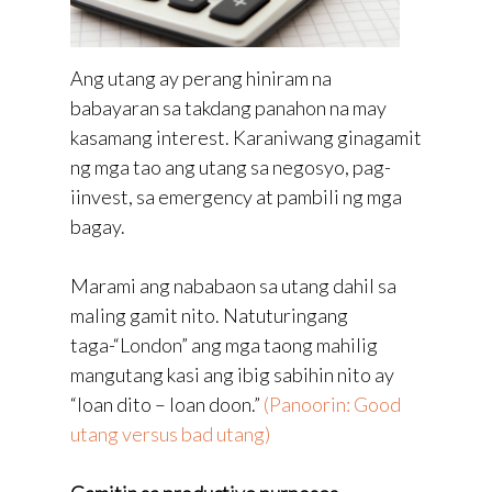
Ang utang ay perang hiniram na
babayaran sa takdang panahon na may
kasamang interest. Karaniwang ginagamit
ng mga tao ang utang sa negosyo, pag-
iinvest, sa emergency at pambili ng mga
bagay.
Marami ang nababaon sa utang dahil sa
maling gamit nito. Natuturingang
taga-“London” ang mga taong mahilig
mangutang kasi ang ibig sabihin nito ay
“loan dito – loan doon.”
(Panoorin: Good
utang versus bad utang)