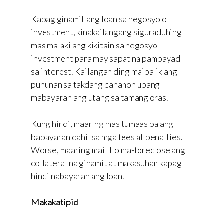
Kapag ginamit ang loan sa negosyo o
investment, kinakailangang siguraduhing
mas malaki ang kikitain sa negosyo
investment para may sapat na pambayad
sa interest. Kailangan ding maibalik ang
puhunan sa takdang panahon upang
mabayaran ang utang sa tamang oras.
Kung hindi, maaring mas tumaas pa ang
babayaran dahil sa mga fees at penalties.
Worse, maaring mailit o ma-foreclose ang
collateral na ginamit at makasuhan kapag
hindi nabayaran ang loan.
Makakatipid