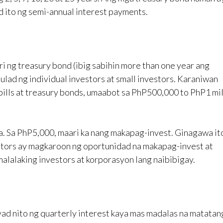
d ito ng semi-annual interest payments.
ri ng treasury bond (ibig sabihin more than one year ang
tulad ng individual investors at small investors. Karaniwan
y bills at treasury bonds, umaabot sa PhP500,000 to PhP1 mil
. Sa PhP5,000, maari ka nang makapag-invest. Ginagawa it
stors ay magkaroon ng oportunidad na makapag-invest at
malalaking investors at korporasyon lang naibibigay.
ad nito ng quarterly interest kaya mas madalas na matata