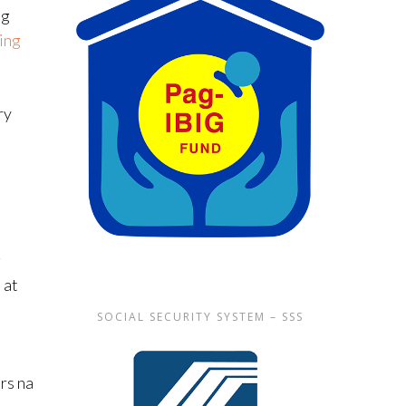
ng
ing
ry
g
 at
SOCIAL SECURITY SYSTEM – SSS
rs na