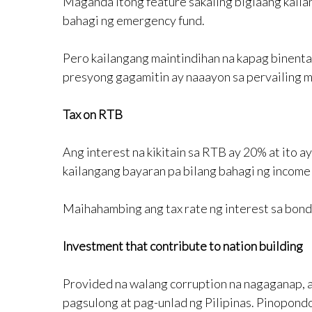
Maganda itong feature sakaling biglaang kaila
bahagi ng emergency fund.
Pero kailangang maintindihan na kapag binenta 
presyong gagamitin ay naaayon sa pervailing m
Tax on RTB
Ang interest na kikitain sa RTB ay 20% at ito ay
kailangang bayaran pa bilang bahagi ng income 
Maihahambing ang tax rate ng interest sa bond 
Investment that contribute to nation building
Provided na walang corruption na nagaganap, an
pagsulong at pag-unlad ng Pilipinas. Pinopond