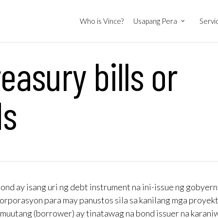
Who is Vince?
Usapang Pera
Servi
reasury bills or
ds
ond ay isang uri ng debt instrument na ini-issue ng gobyern
orporasyon para may panustos sila sa kanilang mga proyekt
muutang (borrower) ay tinatawag na bond issuer na karani