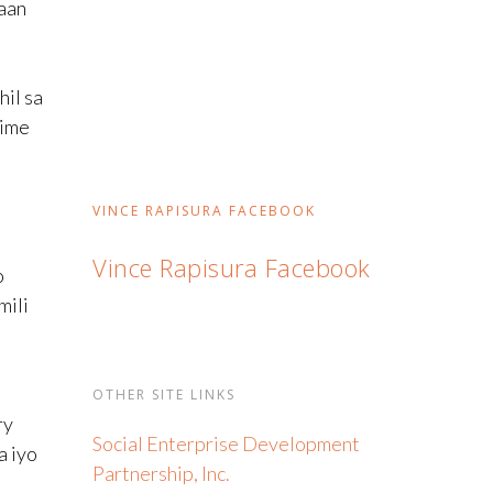
saan
hil sa
time
VINCE RAPISURA FACEBOOK
Vince Rapisura Facebook
o
mili
OTHER SITE LINKS
ry
Social Enterprise Development
a iyo
Partnership, Inc.