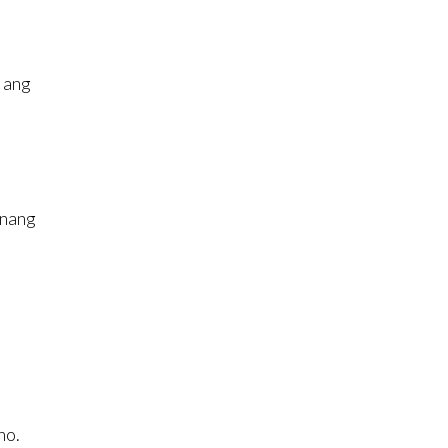
l ang
 nang
no.