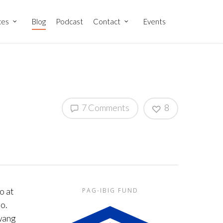
ces
Blog
Podcast
Contact
Events
7 Comments
8
o at
PAG-IBIG FUND
o.
wang