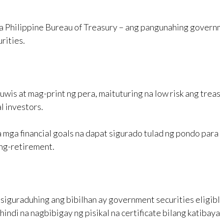
 sa Philippine Bureau of Treasury – ang pangunahing gover
rities.
is at mag-print ng pera, maituturing na low risk ang trea
al investors.
 mga financial goals na dapat sigurado tulad ng pondo para
ng-retirement.
, siguraduhing ang bibilhan ay government securities eligib
ndi na nagbibigay ng pisikal na certificate bilang katibay