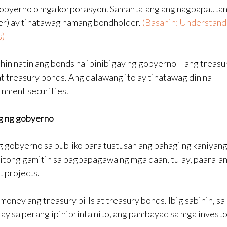
obyerno o mga korporasyon. Samantalang ang nagpapauta
er) ay tinatawag namang bondholder.
(Basahin: Understand
s)
hin natin ang bonds na ibinibigay ng gobyerno – ang treasu
 at treasury bonds. Ang dalawang ito ay tinatawag din na
nment securities.
g ng gobyerno
ng gobyerno sa publiko para tustusan ang bahagi ng kaniyan
itong gamitin sa pagpapagawa ng mga daan, tulay, paaralan
t projects.
 money ang treasury bills at treasury bonds. Ibig sabihin, sa
ay sa perang ipiniprinta nito, ang pambayad sa mga investo