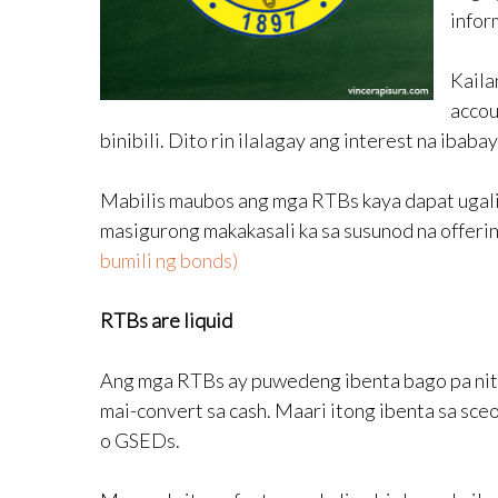
infor
Kaila
accou
binibili. Dito rin ilalagay ang interest na ibab
Mabilis maubos ang mga RTBs kaya dapat ugali
masigurong makakasali ka sa susunod na offeri
bumili ng bonds)
RTBs are liquid
Ang mga RTBs ay puwedeng ibenta bago pa nito 
mai-convert sa cash. Maari itong ibenta sa sc
o GSEDs.