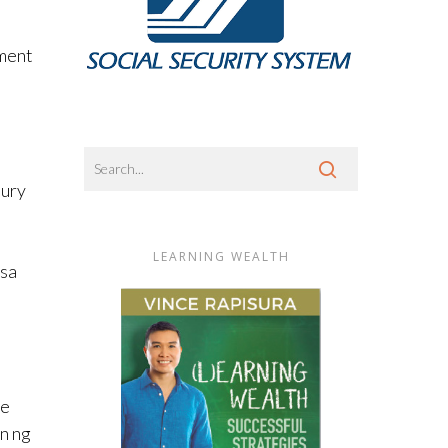
nment
sury
LEARNING WEALTH
 sa
le
an ng