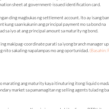
mation sheet at government-issued identification card.
ngan ding magbukas ng settlement account. Ito ay isang ba
nt kung saan kukunin ang principal payment mo sa bond na
ayad sa iyo at ang principal amount sa maturity ng bond.
ing makipag-coordinate parati sa iyong branch manager u
ng nito sakaling napalampas mo ang oportunidad.
(Basahin:
marating ang maturity kaya itinuturing itong liquid o mad
eondary market sa pamamagitan ng selling agents tulad ng b