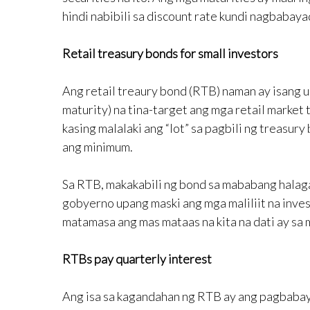
hindi nabibili sa discount rate kundi nagbabaya
Retail treasury bonds for small investors
Ang retail treaury bond (RTB) naman ay isang u
maturity) na tina-target ang mga retail market 
kasing malalaki ang “lot” sa pagbili ng treasur
ang minimum.
Sa RTB, makakabili ng bond sa mababang halaga
gobyerno upang maski ang mga maliliit na inve
matamasa ang mas mataas na kita na dati ay sa 
RTBs pay quarterly interest
Ang isa sa kagandahan ng RTB ay ang pagbabay