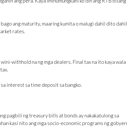
nganin ang pera. Kaya iminumungkahi ko din ang RTB bilang
bago ang maturity, maaring kumita o malugi dahil dito dahi
arket rates.
 wini-withhold na ng mga dealers. Final tax na ito kaya wala
tax.
sa interest sa time deposit sa bangko.
g pagbili ng treasury bills at bonds ay nakakatulong sa
ohan kasi nito ang mga socio-economic programs ng gobyer