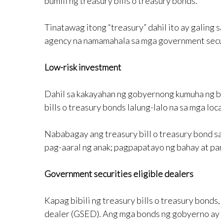
bumili ng treasury bills o treasury bonds.
Tinatawag itong “treasury” dahil ito ay galing
agency na namamahala sa mga government secu
Low-risk investment
Dahil sa kakayahan ng gobyernong kumuha ng buw
bills o treasury bonds lalung-lalo na sa mga loc
Nababagay ang treasury bill o treasury bond sa
pag-aaral ng anak; pagpapatayo ng bahay at pa
Government securities eligible dealers
Kapag bibili ng treasury bills o treasury bonds
dealer (GSED). Ang mga bonds ng gobyerno ay hi