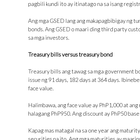
pagbili kundi ito ay itinatago na sa isang registr
Ang mga GSED lang ang makapagbibigay ng tunay
bonds. Ang GSED o maari ding third party cus
sa mga investors.
Treasury bills versus treasury bond
Treasury bills ang tawag sa mga government bo
issue ng 91 days, 182 days at 364 days. Ibinebe
face value.
Halimbawa, ang face value ay PhP1,000 at ang ra
halagang PhP950. Ang discount ay PhP50 base 
Kapag mas matagal na sa one year ang maturit
securities na ito. Ang mga maturities ay maarin