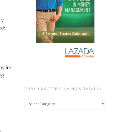
ry
nds
y in-
ng
PUMILI NG TOPIC NA NAIS BASAHIN
Pumili
ng
topic
na
y