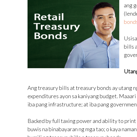
ang g
(lend
bond
Usisa
bills
gover
Utan
Ang treasury bills at treasury bonds ay utang 
expenditures ayon sa kaniyang budget. Maaari 
iba pang infrastructure; at iba pang governmen
Backed by full taxing power and ability to print
buwis na binabayaran ng mga tao; o kaya naman 