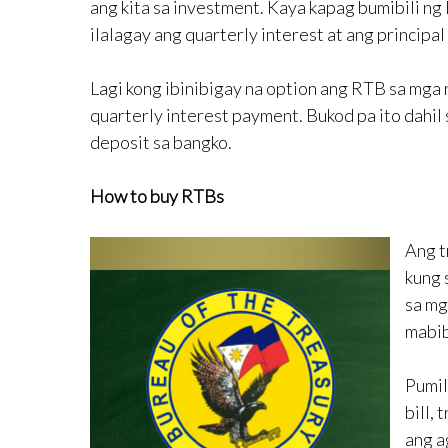
ang kita sa investment. Kaya kapag bumibili n
ilalagay ang quarterly interest at ang principal
Lagi kong ibinibigay na option ang RTB sa mga 
quarterly interest payment. Bukod pa ito dahil 
deposit sa bangko.
How to buy RTBs
Ang t
kung 
sa mg
mabib
Pumil
bill,
ang a