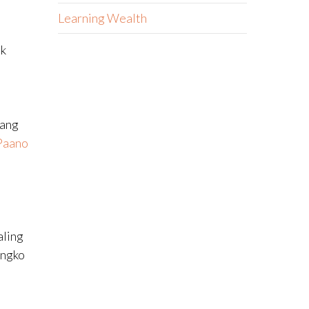
Learning Wealth
nk
pang
 Paano
aling
angko