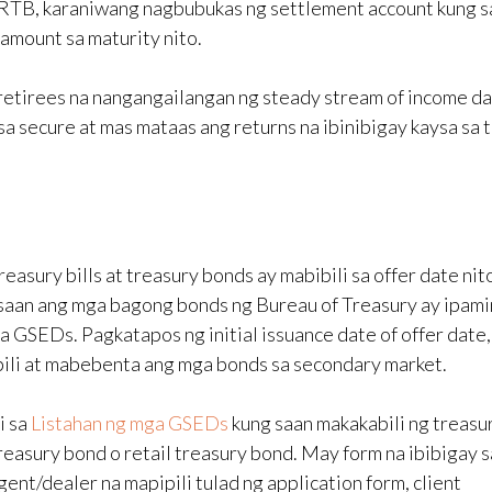
g RTB, karaniwang nagbubukas ng settlement account kung 
 amount sa maturity nito.
retirees na nangangailangan ng steady stream of income da
sa secure at mas mataas ang returns na ibinibigay kaysa sa 
reasury bills at treasury bonds ay mabibili sa offer date nit
saan ang mga bagong bonds ng Bureau of Treasury ay ipami
a GSEDs. Pagkatapos ng initial issuance date of offer date,
ili at mabebenta ang mga bonds sa secondary market.
i sa
Listahan ng mga GSEDs
kung saan makakabili ng treasu
 treasury bond o retail treasury bond. May form na ibibigay s
gent/dealer na mapipili tulad ng application form, client