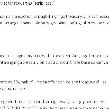
y at tinatawag na “scrip less.”
 na transaction sa pagbili ng mga treasury bills at treasu
todian ang namamahala sa pagpapamahagi ng interest ng bo
nds na magma-mature within one year. Ang mga tenor nito a
nta ang mga treasury bills at a discount rate base sa kaniya
te ay 5%, mabibili mo sa offer period ang treasury bill sa
sa 5% na rate.
y ng bond, treasury bond na ang tawag sa mga government
g 2, 5, 7, 10, 20 at 25 years. Ang mga treasury bond naman a