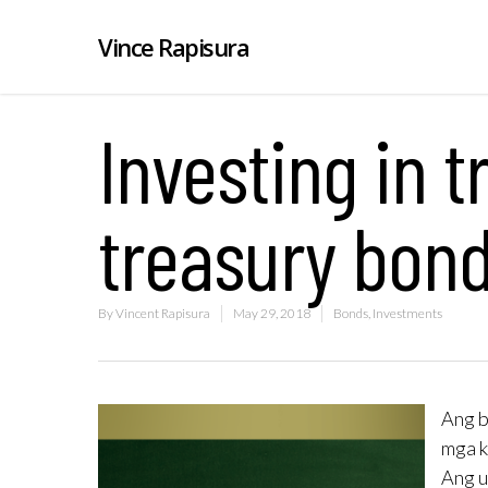
Vince Rapisura
Investing in t
treasury bon
By
Vincent Rapisura
May 29, 2018
Bonds
,
Investments
Ang b
mga k
Ang u