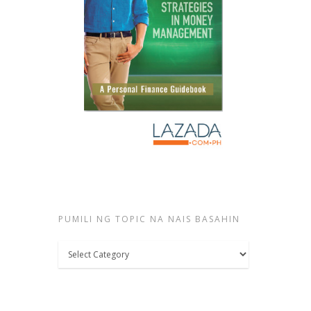
PUMILI NG TOPIC NA NAIS BASAHIN
Pumili
ng
topic
na