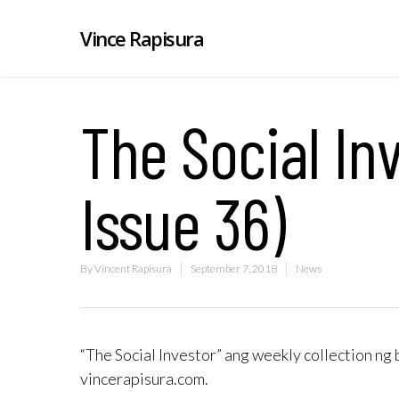
Vince Rapisura
The Social Inv
Issue 36)
By
Vincent Rapisura
September 7, 2018
News
“The Social Investor” ang weekly collection ng 
vincerapisura.com.