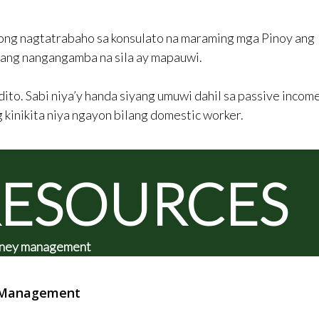
kong nagtatrabaho sa konsulato na maraming mga Pinoy ang
 ang nangangamba na sila ay mapauwi.
dito. Sabi niya’y handa siyang umuwi dahil sa passive incom
 kinikita niya ngayon bilang domestic worker.
RESOURCES
 money management
y Management