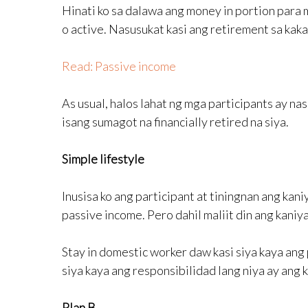
Hinati ko sa dalawa ang money in portion para 
o active. Nasusukat kasi ang retirement sa kak
Read: Passive income
As usual, halos lahat ng mga participants ay na
isang sumagot na financially retired na siya.
Simple lifestyle
Inusisa ko ang participant at tiningnan ang kan
passive income. Pero dahil maliit din ang kani
Stay in domestic worker daw kasi siya kaya ang 
siya kaya ang responsibilidad lang niya ay ang k
Plan B