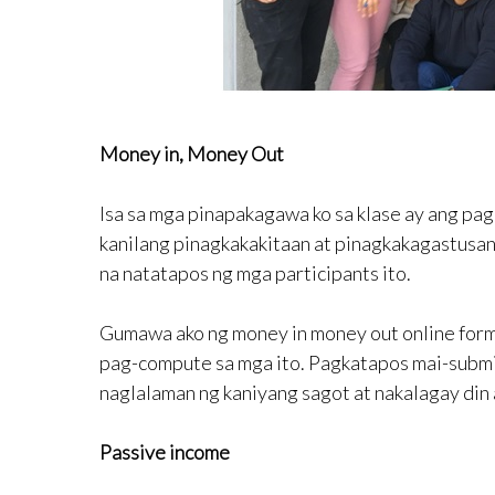
Money in, Money Out
Isa sa mga pinapakagawa ko sa klase ay ang pag
kanilang pinagkakakitaan at pinagkakagastusan
na natatapos ng mga participants ito.
Gumawa ako ng money in money out online form 
pag-compute sa mga ito. Pagkatapos mai-submit
naglalaman ng kaniyang sagot at nakalagay din
Passive income