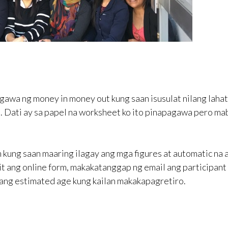
gawa ng money in money out kung saan isusulat nilang lahat
. Dati ay sa papel na worksheet ko ito pinapagawa pero ma
kung saan maaring ilagay ang mga figures at automatic na 
 ang online form, makakatanggap ng email ang participant
 ang estimated age kung kailan makakapagretiro.