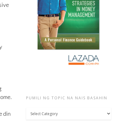
sive
y
g
come.
PUMILI NG TOPIC NA NAIS BASAHIN
Pumili
e din
ng
topic
na