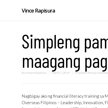
Vince Rapisura
Simpleng pam
maagang pagr
By
Vincent Rapisura
March 7, 2019
Financial Literacy
,
Investm
Nagbigay ako ng financial literacy training sa 
Overseas Filipinos – Leadership, Innovation, 