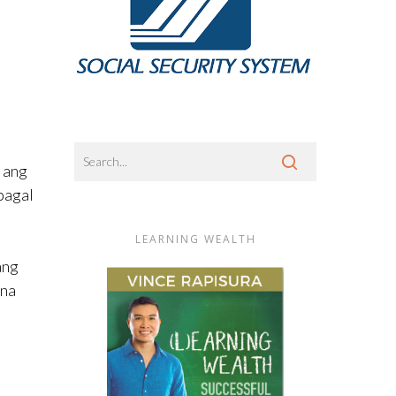
 ang
bagal
LEARNING WEALTH
ang
 na