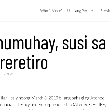
Who is Vince?
Usapang Pera
Servi
umuhay, susi sa
eretiro
ents
,
OFW
Milan, Italy noong March 3, 2019 bilang bahagi ng Ateneo
Financial Literacy and Entrepreneurship (Ateneo OF-LIFE,