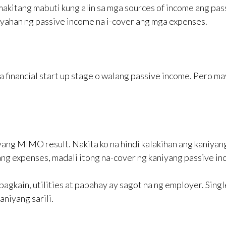
makitang mabuti kung alin sa mga sources of income ang pas
ayahan ng passive income na i-cover ang mga expenses.
sa financial start up stage o walang passive income. Pero ma
iyang MIMO result. Nakita ko na hindi kalakihan ang kaniyan
yang expenses, madali itong na-cover ng kaniyang passive in
pagkain, utilities at pabahay ay sagot na ng employer. Singl
aniyang sarili.