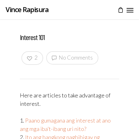
Vince Rapisura
Interest 101
2
No Comments
Here are articles to take advantage of
interest.
1.
Paano gumagana ang interest at ano
ang mga iba’t-ibang uri nito?
2.
Ito ang bangkong nagbibigay ng