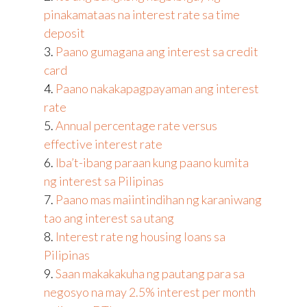
pinakamataas na interest rate sa time
deposit
3.
Paano gumagana ang interest sa credit
card
4.
Paano nakakapagpayaman ang interest
rate
5.
Annual percentage rate versus
effective interest rate
6.
Iba’t-ibang paraan kung paano kumita
ng interest sa Pilipinas
7.
Paano mas maiintindihan ng karaniwang
tao ang interest sa utang
8.
Interest rate ng housing loans sa
Pilipinas
9.
Saan makakakuha ng pautang para sa
negosyo na may 2.5% interest per month