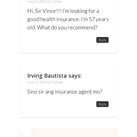
July 12, 2019 at 1:13 pm
Hi, Sir Vince!!! I’m looking for a
good health insurance. I’m 57 years
old. What do you recommend?
Reply
Irving Bautista
says:
June 17, 2019 at 9:29 pm
Sino sir ang insurance agent mo?
Reply