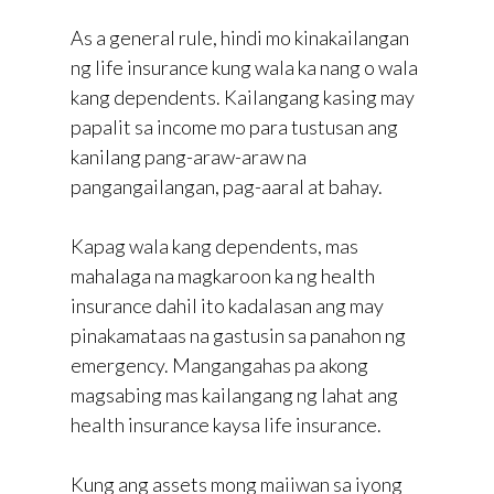
As a general rule, hindi mo kinakailangan
ng life insurance kung wala ka nang o wala
kang dependents. Kailangang kasing may
papalit sa income mo para tustusan ang
kanilang pang-araw-araw na
pangangailangan, pag-aaral at bahay.
Kapag wala kang dependents, mas
mahalaga na magkaroon ka ng health
insurance dahil ito kadalasan ang may
pinakamataas na gastusin sa panahon ng
emergency. Mangangahas pa akong
magsabing mas kailangang ng lahat ang
health insurance kaysa life insurance.
Kung ang assets mong maiiwan sa iyong