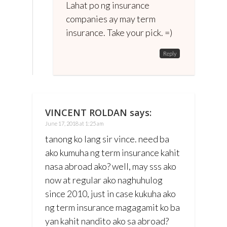
Lahat po ng insurance
companies ay may term
insurance. Take your pick. =)
Reply
VINCENT ROLDAN
says:
June 17, 2018 at 1:25 am
tanong ko lang sir vince. need ba
ako kumuha ng term insurance kahit
nasa abroad ako? well, may sss ako
now at regular ako naghuhulog
since 2010, just in case kukuha ako
ng term insurance magagamit ko ba
yan kahit nandito ako sa abroad?