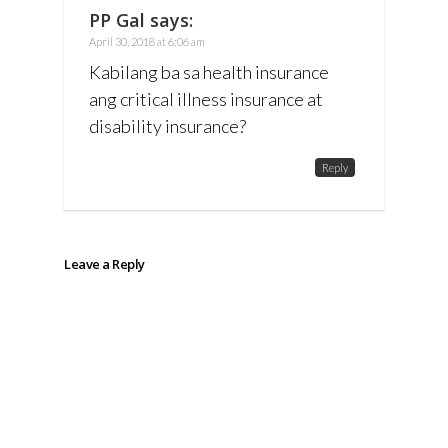
PP Gal
says:
April 30, 2018 at 6:06 am
Kabilang ba sa health insurance
ang critical illness insurance at
disability insurance?
Reply
Leave a Reply