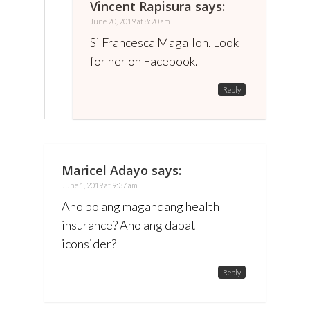
Vincent Rapisura
says:
June 20, 2019 at 8:20 am
Si Francesca Magallon. Look
for her on Facebook.
Reply
Maricel Adayo
says:
June 1, 2019 at 9:37 am
Ano po ang magandang health
insurance? Ano ang dapat
iconsider?
Reply