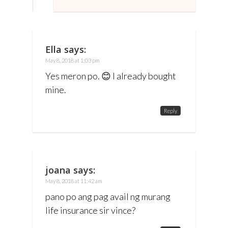
Ella
says:
May 8, 2018 at 1:03 pm
Yes meron po. 😊 I already bought
mine.
Reply
joana
says:
May 8, 2018 at 11:42 am
pano po ang pag avail ng murang
life insurance sir vince?