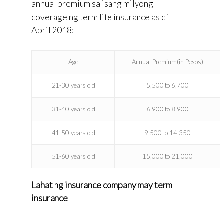
annual premium sa isang milyong
coverage ng term life insurance as of
April 2018:
Age
Annual Premium(in Pesos)
21-30 years old
5,500 to 6,700
31-40 years old
6,900 to 8,900
41-50 years old
9,500 to 14,350
51-60 years old
15,000 to 21,000
Lahat ng insurance company may term
insurance