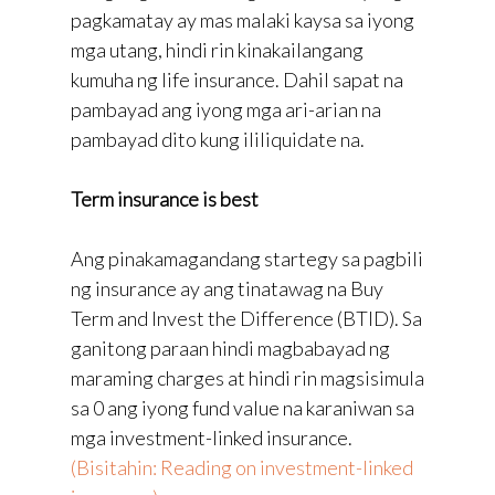
pagkamatay ay mas malaki kaysa sa iyong
mga utang, hindi rin kinakailangang
kumuha ng life insurance. Dahil sapat na
pambayad ang iyong mga ari-arian na
pambayad dito kung ililiquidate na.
Term insurance is best
Ang pinakamagandang startegy sa pagbili
ng insurance ay ang tinatawag na Buy
Term and Invest the Difference (BTID). Sa
ganitong paraan hindi magbabayad ng
maraming charges at hindi rin magsisimula
sa 0 ang iyong fund value na karaniwan sa
mga investment-linked insurance.
(Bisitahin: Reading on investment-linked