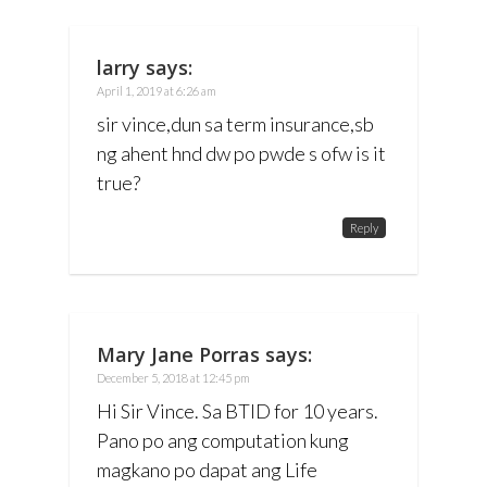
larry
says:
April 1, 2019 at 6:26 am
sir vince,dun sa term insurance,sb
ng ahent hnd dw po pwde s ofw is it
true?
Reply
Mary Jane Porras
says:
December 5, 2018 at 12:45 pm
Hi Sir Vince. Sa BTID for 10 years.
Pano po ang computation kung
magkano po dapat ang Life