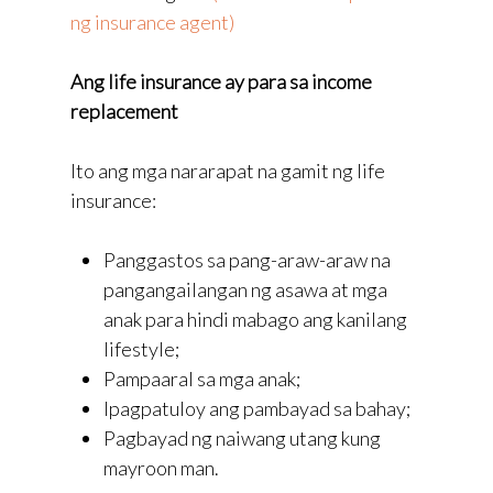
ng insurance agent)
Ang life insurance ay para sa income
replacement
Ito ang mga nararapat na gamit ng life
insurance:
Panggastos sa pang-araw-araw na
pangangailangan ng asawa at mga
anak para hindi mabago ang kanilang
lifestyle;
Pampaaral sa mga anak;
Ipagpatuloy ang pambayad sa bahay;
Pagbayad ng naiwang utang kung
mayroon man.