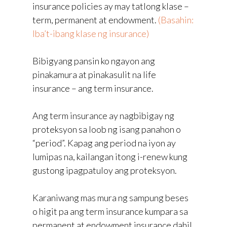
insurance policies ay may tatlong klase –
term, permanent at endowment.
(Basahin:
Iba’t-ibang klase ng insurance)
Bibigyang pansin ko ngayon ang
pinakamura at pinakasulit na life
insurance – ang term insurance.
Ang term insurance ay nagbibigay ng
proteksyon sa loob ng isang panahon o
“period”. Kapag ang period na iyon ay
lumipas na, kailangan itong i-renew kung
gustong ipagpatuloy ang proteksyon.
Karaniwang mas mura ng sampung beses
o higit pa ang term insurance kumpara sa
permanent at endowment insurance dahil