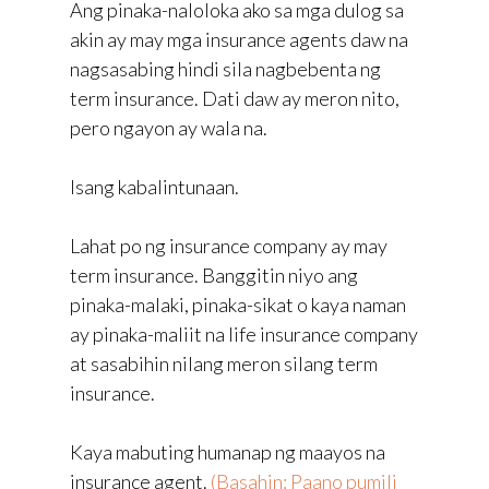
Ang pinaka-naloloka ako sa mga dulog sa
akin ay may mga insurance agents daw na
nagsasabing hindi sila nagbebenta ng
term insurance. Dati daw ay meron nito,
pero ngayon ay wala na.
Isang kabalintunaan.
Lahat po ng insurance company ay may
term insurance. Banggitin niyo ang
pinaka-malaki, pinaka-sikat o kaya naman
ay pinaka-maliit na life insurance company
at sasabihin nilang meron silang term
insurance.
Kaya mabuting humanap ng maayos na
insurance agent.
(Basahin: Paano pumili