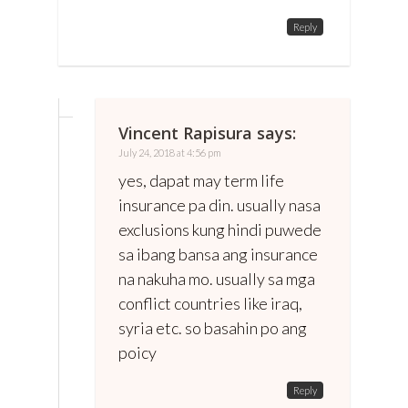
Reply
Vincent Rapisura
says:
July 24, 2018 at 4:56 pm
yes, dapat may term life
insurance pa din. usually nasa
exclusions kung hindi puwede
sa ibang bansa ang insurance
na nakuha mo. usually sa mga
conflict countries like iraq,
syria etc. so basahin po ang
poicy
Reply