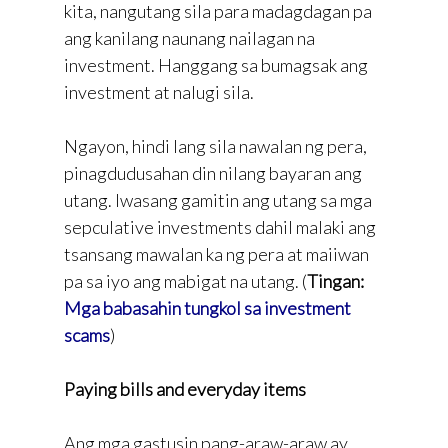
kita, nangutang sila para madagdagan pa
ang kanilang naunang nailagan na
investment. Hanggang sa bumagsak ang
investment at nalugi sila.
Ngayon, hindi lang sila nawalan ng pera,
pinagdudusahan din nilang bayaran ang
utang. Iwasang gamitin ang utang sa mga
sepculative investments dahil malaki ang
tsansang mawalan ka ng pera at maiiwan
pa sa iyo ang mabigat na utang.
(
Tingan:
Mga babasahin tungkol sa investment
scams
)
Paying bills and everyday items
Ang mga gastusin pang-araw-araw ay