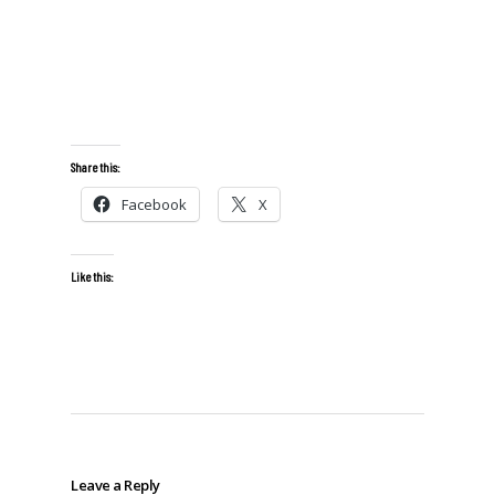
Share this:
Facebook
X
Like this:
Leave a Reply