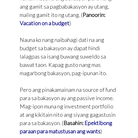
ang gamit sa pagbabakasyon ay utang,
maling gamit ito ng utang.
(
Panoorin:
Vacation on a budget
)
Nauna ko nang naibahagi dati na ang
budget sa bakasyon ay dapat hindi
lalagpas sa isang buwang suweldo sa
bawat taon. Kapag gusto nang mas
magarbong bakasyon, pag-ipunan ito.
Pero ang pinakamainam na source of fund
para sa bakasyon ay ang passive income.
Mag-ipon muna ng investment portfolio
at ang kikitain nito ang siyang gagastusin
para sa bakasyon.
(
Basahin:
Epektibong
paraan para matustusan ang wants
)