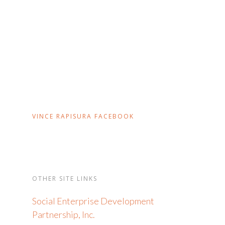
VINCE RAPISURA FACEBOOK
OTHER SITE LINKS
Social Enterprise Development
Partnership, Inc.