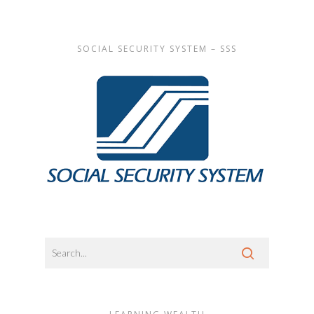
SOCIAL SECURITY SYSTEM – SSS