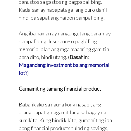
panustos sa gastos ng pagpapalibing.
Kadalsan ay napapatagal ang buro dahil
hindi pa sapat ang naipon pampalibing.
Ang iba naman ay nangungutang para may
pampalibing. Insurance o pagbili ng
memorial plan ang mga maaaring gamitin
para dito, hindi utang.
(
Basahin:
Magandang investment ba ang memorial
lot?
)
Gumamit ng tamang financial product
Babalik ako sa nauna kong nasabi, ang
utang dapat ginagamit lang sa bagay na
kumikita. Kung hindi kikita, gumamit ng iba
pang financial products tulad ng savings,