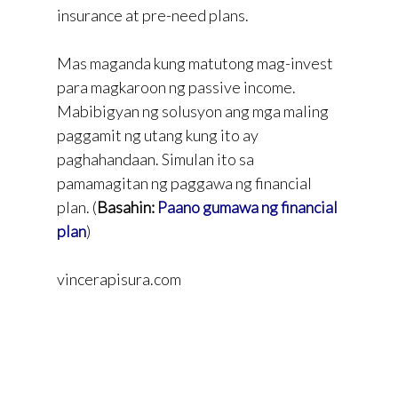
insurance at pre-need plans.
Mas maganda kung matutong mag-invest
para magkaroon ng passive income.
Mabibigyan ng solusyon ang mga maling
paggamit ng utang kung ito ay
paghahandaan. Simulan ito sa
pamamagitan ng paggawa ng financial
plan.
(
Basahin:
Paano gumawa ng financial
plan
)
vincerapisura.com