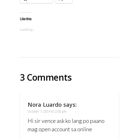
Like this:
Loading...
3 Comments
Nora Luardo
says:
October 7, 2019 at 2:00 pm
Hi sir vence ask ko lang po paano
mag open account sa online