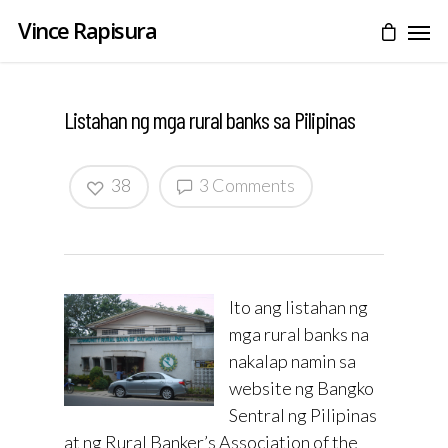
Vince Rapisura
Listahan ng mga rural banks sa Pilipinas
38
3 Comments
Ito ang listahan ng
mga rural banks na
nakalap namin sa
website ng Bangko
Sentral ng Pilipinas
at ng Rural Banker’s Association of the