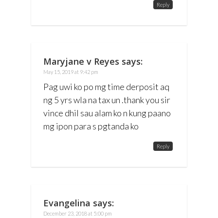
Reply
Maryjane v Reyes
says:
May 15, 2019 at 9:42 pm
Pag uwi ko po mg time derposit aq
ng 5 yrs wla na tax un .thank you sir
vince dhil sau alam ko n kung paano
mg ipon para s pgtanda ko
Reply
Evangelina
says:
December 23, 2018 at 5:00 pm