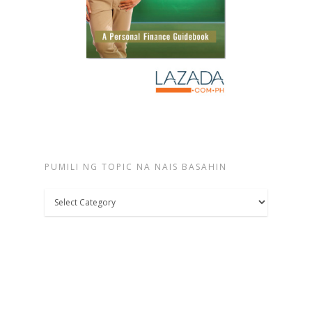
PUMILI NG TOPIC NA NAIS BASAHIN
Pumili
ng
topic
na
nais
basahin