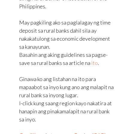
Philippines.
May pagkiling ako sa paglalagay ng time
deposit sa rural banks dahil sila ay
nakakatulong sa economic development
sa kanayunan.
Basahin ang aking guidelines sa pagse-
save sa rural banks sa article na
ito
.
Ginawa ko ang listahan na ito para
mapaabot sa inyo kung ano ang malapit na
rural bank sa inyong lugar.
I-click kung saang region kayo nakatira at
hanapin ang pinakamalapit na rural bank
sa inyo.