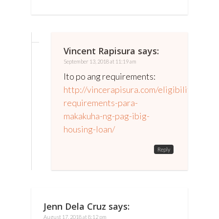
Vincent Rapisura
says:
September 13, 2018 at 11:19 am
Ito po ang requirements:
http://vincerapisura.com/eligibility-
requirements-para-
makakuha-ng-pag-ibig-
housing-loan/
Reply
Jenn Dela Cruz
says:
August 17, 2018 at 8:12 pm