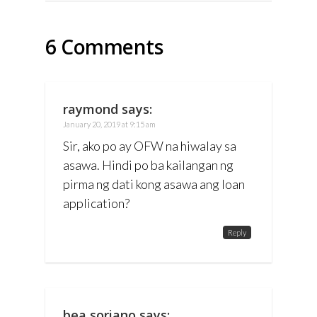
6 Comments
raymond
says:
January 20, 2019 at 9:15 am
Sir, ako po ay OFW na hiwalay sa
asawa. Hindi po ba kailangan ng
pirma ng dati kong asawa ang loan
application?
Reply
bea soriano
says: