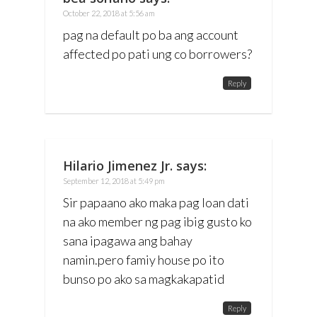
October 22, 2018 at 5:56 am
pag na default po ba ang account
affected po pati ung co borrowers?
Reply
Hilario Jimenez Jr.
says:
September 12, 2018 at 5:49 pm
Sir papaano ako maka pag loan dati
na ako member ng pag ibig gusto ko
sana ipagawa ang bahay
namin.pero famiy house po ito
bunso po ako sa magkakapatid
Reply