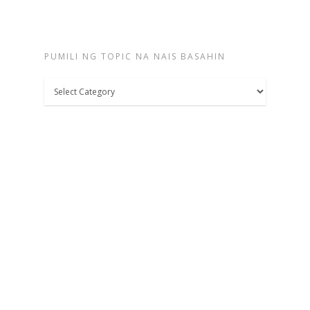
PUMILI NG TOPIC NA NAIS BASAHIN
Pumili
ng
topic
na
nais
basahin