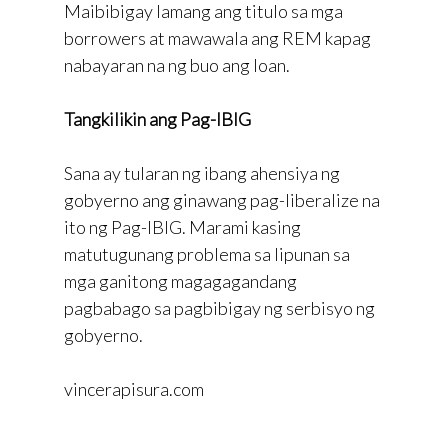
Maibibigay lamang ang titulo sa mga
borrowers at mawawala ang REM kapag
nabayaran na ng buo ang loan.
Tangkilikin ang Pag-IBIG
Sana ay tularan ng ibang ahensiya ng
gobyerno ang ginawang pag-liberalize na
ito ng Pag-IBIG. Marami kasing
matutugunang problema sa lipunan sa
mga ganitong magagagandang
pagbabago sa pagbibigay ng serbisyo ng
gobyerno.
vincerapisura.com