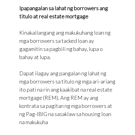
Ipapangalan sa lahat ng borrowers ang
titulo at real estate mortgage
Kinakailangang ang makukuhang loan ng
mga borrowers sa tacked loan ay
gagamitin sa pagbili ng bahay, lupa o
bahay at lupa.
Dapat ilagay ang pangalan ng lahat ng
mga borrowers sa titulo ng mga ari-ariang
ito pati na rin ang kaakibat na real estate
mortgage (REM). Ang REM ay ang
kontrata sa pagitan ng mga borrowers at
ng Pag-IBIG na sasaklaw sa housing loan
na makukuha