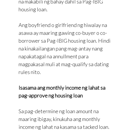
na makabili ng bahay dahil sa Pag-IBIG
housing loan.
Ang boyfriend o girlfriend ng hiwalay na
asawa ay maaring gawing co-buyer o co-
borrower sa Pag-IBIG housing loan. Hindi
na kinakailangan pang mag-antay nang
napakatagal na annullment para
magpakasal muli at mag-qualify sa dating
rules nito.
Isasama ang monthly income ng lahat sa
pag-approve ng housing loan
Sa pag-determine ng loan amount na
maaring ibigay, kinukuha ang monthly
income ng lahat na kasama sa tacked loan.