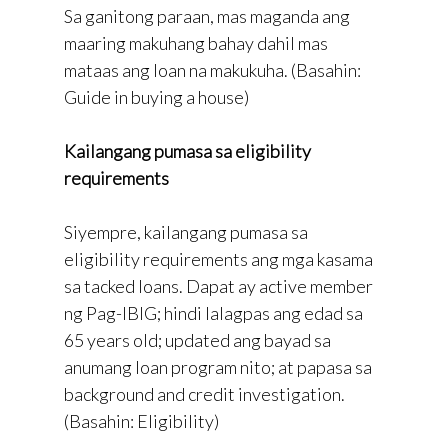
Sa ganitong paraan, mas maganda ang
maaring makuhang bahay dahil mas
mataas ang loan na makukuha. (Basahin:
Guide in buying a house)
Kailangang pumasa sa eligibility
requirements
Siyempre, kailangang pumasa sa
eligibility requirements ang mga kasama
sa tacked loans. Dapat ay active member
ng Pag-IBIG; hindi lalagpas ang edad sa
65 years old; updated ang bayad sa
anumang loan program nito; at papasa sa
background and credit investigation.
(Basahin: Eligibility)