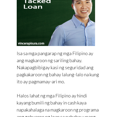
Isa sa mga pangarap ng mga Filipino ay
ang magkaroon ng sariling bahay.
Nakapagbibigay kasi ng seguridad ang
pagkakaroon ng bahay lalung-lalo na kung
ito ay pagmamay-ari mo.
Halos lahat ng mga Filipino ay hindi
kayang bumili ng bahay in cash kaya
napakahalaga na magkaroon ng programa
ang gobyerno ng loan sa pabahay upang