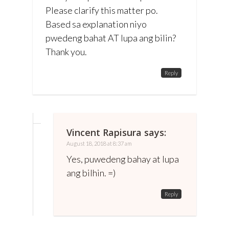
Please clarify this matter po.
Based sa explanation niyo
pwedeng bahat AT lupa ang bilin?
Thank you.
Reply
Vincent Rapisura
says:
August 18, 2018 at 8:37 am
Yes, puwedeng bahay at lupa
ang bilhin. =)
Reply