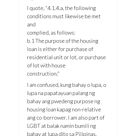
I quote, “4.1.4.a, the following
conditions must likewise be met
and
complied, as follows:
b.1 The purpose of the housing
loan is either for purchase of
residential unit or lot, or purchase
of lot with house
construction;”
I am confused, kung bahay o lupa, o
lupa na papatayuan palang ng
bahay ang pwedeng purpose ng
housing loan kapag non-relative
ang co-borrower. I am also part of
LGBT at balak namin bumili ng
bahay at lupa dito sa Pilipinas.