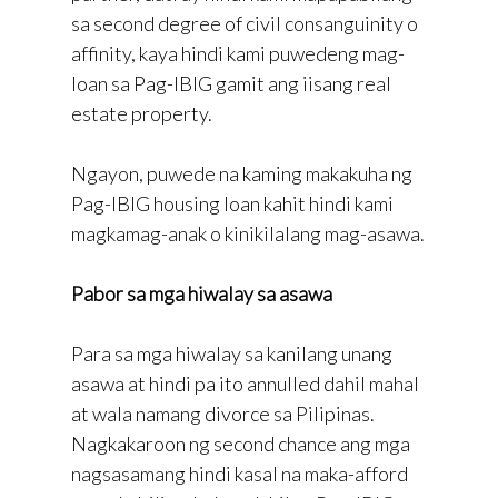
sa second degree of civil consanguinity o
affinity, kaya hindi kami puwedeng mag-
loan sa Pag-IBIG gamit ang iisang real
estate property.
Ngayon, puwede na kaming makakuha ng
Pag-IBIG housing loan kahit hindi kami
magkamag-anak o kinikilalang mag-asawa.
Pabor sa mga hiwalay sa asawa
Para sa mga hiwalay sa kanilang unang
asawa at hindi pa ito annulled dahil mahal
at wala namang divorce sa Pilipinas.
Nagkakaroon ng second chance ang mga
nagsasamang hindi kasal na maka-afford