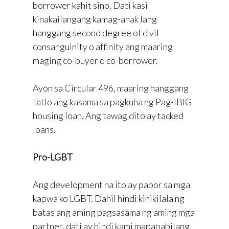
borrower kahit sino. Dati kasi
kinakailangang kamag-anak lang
hanggang second degree of civil
consanguinity o affinity ang maaring
maging co-buyer o co-borrower.
Ayon sa Circular 496, maaring hanggang
tatlo ang kasama sa pagkuha ng Pag-IBIG
housing loan. Ang tawag dito ay tacked
loans.
Pro-LGBT
Ang development na ito ay pabor sa mga
kapwa ko LGBT. Dahil hindi kinikilala ng
batas ang aming pagsasama ng aming mga
partner, dati ay hindi kami mapapabilang