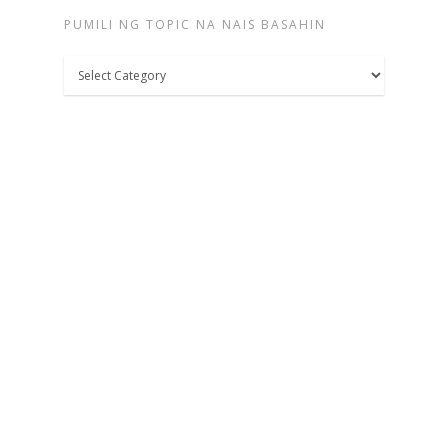
PUMILI NG TOPIC NA NAIS BASAHIN
Pumili
ng
topic
na
nais
basahin