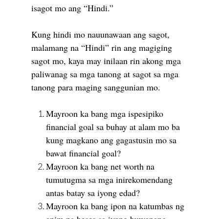
isagot mo ang “Hindi.”
Kung hindi mo nauunawaan ang sagot,
malamang na “Hindi” rin ang magiging
sagot mo, kaya may inilaan rin akong mga
paliwanag sa mga tanong at sagot sa mga
tanong para maging sanggunian mo.
Mayroon ka bang mga ispesipiko
financial goal sa buhay at alam mo ba
kung magkano ang gagastusin mo sa
bawat financial goal?
Mayroon ka bang net worth na
tumutugma sa mga inirekomendang
antas batay sa iyong edad?
Mayroon ka bang ipon na katumbas ng
anim na beses sa iyong buwanang