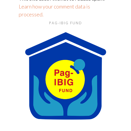
Learn how your comment data is
processed.
PAG-IBIG FUND