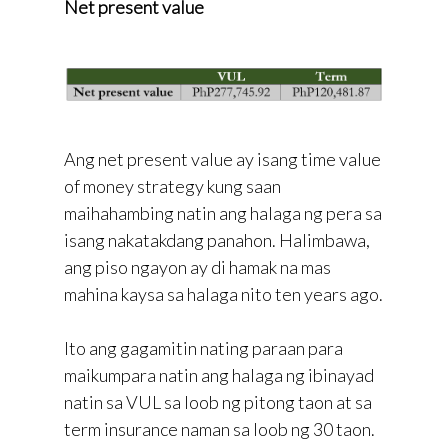
Net present value
Ang net present value ay isang time value
of money strategy kung saan
maihahambing natin ang halaga ng pera sa
isang nakatakdang panahon. Halimbawa,
ang piso ngayon ay di hamak na mas
mahina kaysa sa halaga nito ten years ago.
Ito ang gagamitin nating paraan para
maikumpara natin ang halaga ng ibinayad
natin sa VUL sa loob ng pitong taon at sa
term insurance naman sa loob ng 30 taon.