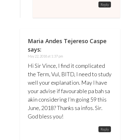
Reply
Maria Andes Tejereso Caspe
says:
May 22, 2018 at 1:37 pm
Hi Sir Vince, I find it complicated
the Term, Vul, BITD, I need to study
well your explanation. May I have
your advise if favourable pa bah sa
akin considering I’m going 59 this
June, 2018? Thanks sa infos. Sir.
God bless you!
Reply