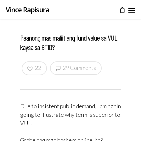
Vince Rapisura
Paanong mas maliit ang fund value sa VUL
kaysa sa BTID?
22
29 Comments
Due to insistent public demand, I am again
going to illustrate why term is superior to
VUL.
Grabe ang mga bashers online, ha?