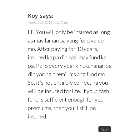
Koy
says:
August 16, 2019 at 2:17 am
Hi. You will only be insured as long
as may laman pa yung fund value
mo. After paying for 10 years,
insured ka pa din kasi may fund ka
pa. Pero every year kinukuhanan pa
din yan ng premiums ang fund mo.
So, it’s not entirely correct na you
will be insured for life. If your cash
fund is sufficient enough for your
premiums, then you’ll still be
insured.
Reply