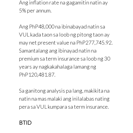
Ang inflation rate na gagamitin natin ay
5% per annum.
Ang PhP48,000 na ibinabayad natin sa
VUL kada taon sa loob ng pitong taon ay
may net present value na PhP277,745.92.
Samantalang ang ibinayad natin na
premium sa term insurance sa loob ng 30
years ay nagkakahalaga lamang ng
PhP120,481.87.
Sa ganitong analysis pa lang, makikita na
natin na mas malaki ang inilalabas nating
pera sa VUL kumpara sa term insurance.
BTID