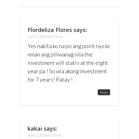
Flordeliza Flores
says:
July 17, 2019 at 8:12 pm
Yes nakita ko na po ang point nyo kc
nman ang piliwanag nila the
investment will statrs at the eight
year pa ! So wla akong investment
for 7 years! Patay !
Reply
kakai
says:
June 3, 2019 at 3:55 pm