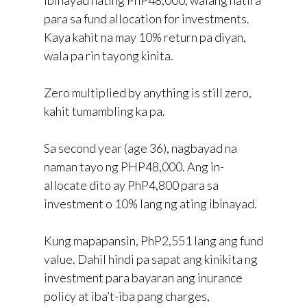
ibinayad nating PhP48,000, walang natira
para sa fund allocation for investments.
Kaya kahit na may 10% return pa diyan,
wala pa rin tayong kinita.
Zero multiplied by anything is still zero,
kahit tumambling ka pa.
Sa second year (age 36), nagbayad na
naman tayo ng PHP48,000. Ang in-
allocate dito ay PhP4,800 para sa
investment o 10% lang ng ating ibinayad.
Kung mapapansin, PhP2,551 lang ang fund
value. Dahil hindi pa sapat ang kinikita ng
investment para bayaran ang inurance
policy at iba’t-iba pang charges,