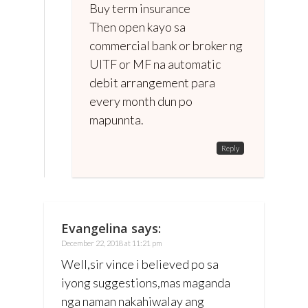
Buy term insurance
Then open kayo sa
commercial bank or broker ng
UITF or MF na automatic
debit arrangement para
every month dun po
mapunnta.
Reply
Evangelina
says:
December 22, 2018 at 11:21 pm
Well,sir vince i believed po sa
iyong suggestions,mas maganda
nga naman nakahiwalay ang