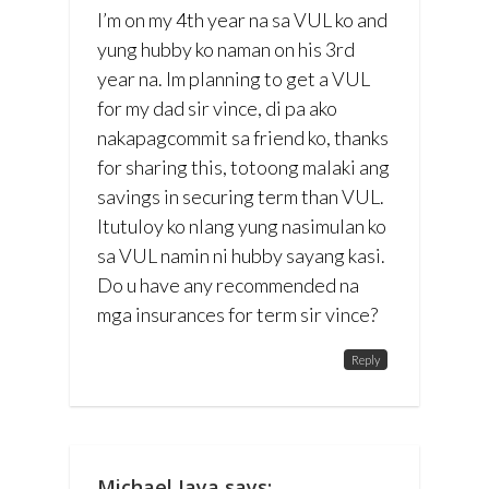
I’m on my 4th year na sa VUL ko and
yung hubby ko naman on his 3rd
year na. Im planning to get a VUL
for my dad sir vince, di pa ako
nakapagcommit sa friend ko, thanks
for sharing this, totoong malaki ang
savings in securing term than VUL.
Itutuloy ko nlang yung nasimulan ko
sa VUL namin ni hubby sayang kasi.
Do u have any recommended na
mga insurances for term sir vince?
Reply
Michael Jaya
says: