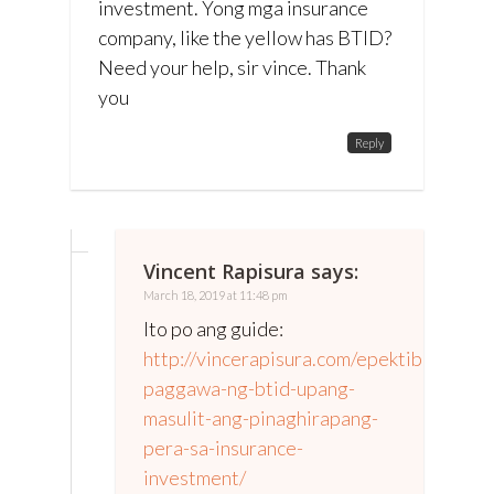
investment. Yong mga insurance
company, like the yellow has BTID?
Need your help, sir vince. Thank
you
Reply
Vincent Rapisura
says:
March 18, 2019 at 11:48 pm
Ito po ang guide:
http://vincerapisura.com/epektibong-
paggawa-ng-btid-upang-
masulit-ang-pinaghirapang-
pera-sa-insurance-
investment/