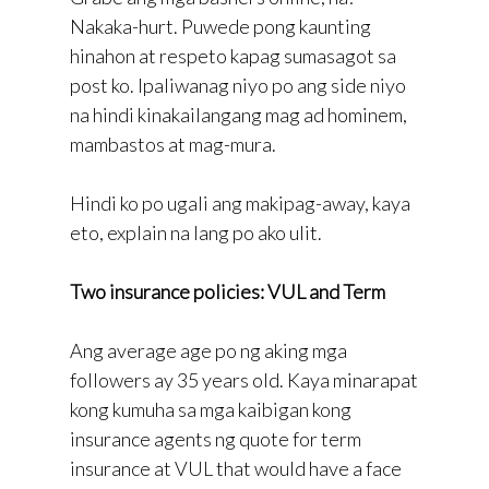
Nakaka-hurt. Puwede pong kaunting
hinahon at respeto kapag sumasagot sa
post ko. Ipaliwanag niyo po ang side niyo
na hindi kinakailangang mag ad hominem,
mambastos at mag-mura.
Hindi ko po ugali ang makipag-away, kaya
eto, explain na lang po ako ulit.
Two insurance policies: VUL and Term
Ang average age po ng aking mga
followers ay 35 years old. Kaya minarapat
kong kumuha sa mga kaibigan kong
insurance agents ng quote for term
insurance at VUL that would have a face