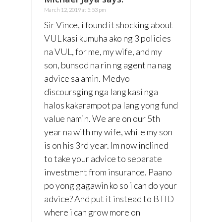
March 12, 2019 at 5:53 pm
Sir Vince, i found it shocking about
VUL kasi kumuha ako ng 3 policies
na VUL, for me, my wife, and my
son, bunsod na rin ng agent na nag
advice sa amin. Medyo
discoursging nga lang kasi nga
halos kakarampot pa lang yong fund
value namin. We are on our 5th
year na with my wife, while my son
is on his 3rd year. Im now inclined
to take your advice to separate
investment from insurance. Paano
po yong gagawin ko so i can do your
advice? And put it instead to BTID
where i can grow more on