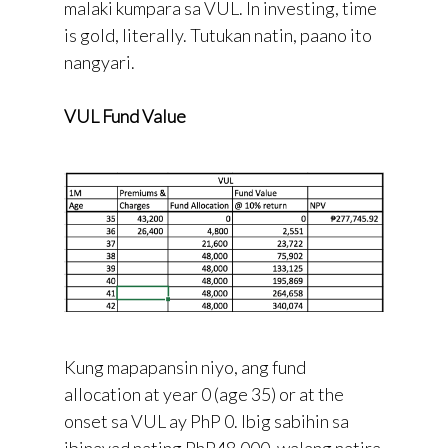
malaki kumpara sa VUL. In investing, time
is gold, literally. Tutukan natin, paano ito
nangyari.
VUL Fund Value
Kung mapapansin niyo, ang fund
allocation at year 0 (age 35) or at the
onset sa VUL ay PhP 0. Ibig sabihin sa