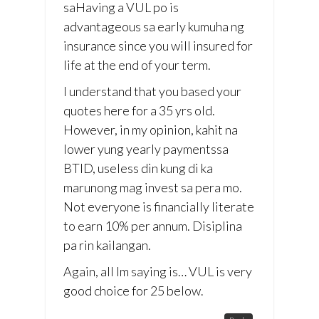
saHaving a VUL po is
advantageous sa early kumuha ng
insurance since you will insured for
life at the end of your term.
I understand that you based your
quotes here for a 35 yrs old.
However, in my opinion, kahit na
lower yung yearly paymentssa
BTID, useless din kung di ka
marunong mag invest sa pera mo.
Not everyone is financially literate
to earn 10% per annum. Disiplina
pa rin kailangan.
Again, all Im saying is… VUL is very
good choice for 25 below.