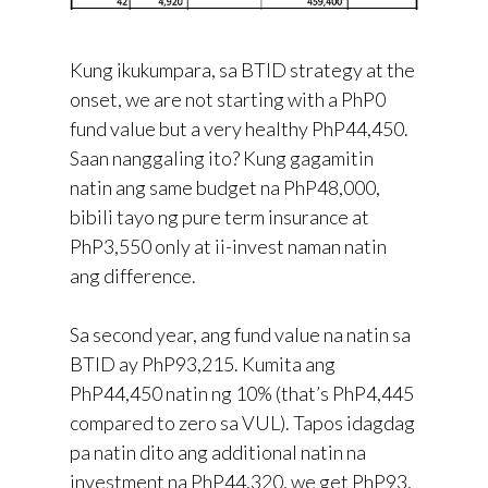
Kung ikukumpara, sa BTID strategy at the
onset, we are not starting with a PhP0
fund value but a very healthy PhP44,450.
Saan nanggaling ito? Kung gagamitin
natin ang same budget na PhP48,000,
bibili tayo ng pure term insurance at
PhP3,550 only at ii-invest naman natin
ang difference.
Sa second year, ang fund value na natin sa
BTID ay PhP93,215. Kumita ang
PhP44,450 natin ng 10% (that’s PhP4,445
compared to zero sa VUL). Tapos idagdag
pa natin dito ang additional natin na
investment na PhP44,320, we get PhP93,