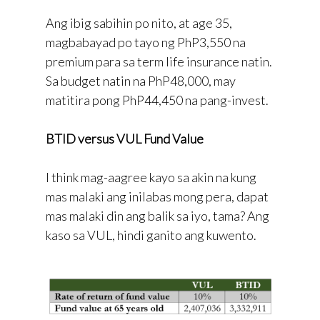
Ang ibig sabihin po nito, at age 35,
magbabayad po tayo ng PhP3,550 na
premium para sa term life insurance natin.
Sa budget natin na PhP48,000, may
matitira pong PhP44,450 na pang-invest.
BTID versus VUL Fund Value
I think mag-aagree kayo sa akin na kung
mas malaki ang inilabas mong pera, dapat
mas malaki din ang balik sa iyo, tama? Ang
kaso sa VUL, hindi ganito ang kuwento.