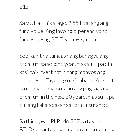
215.
Sa VUL at this stage, 2,551 pa lang ang
fund value. Ang layo ng diperensiya sa
fund value ng BTID strategy natin.
See, kahit na tumaas nang bahagya ang
premium sa second year, mas sulit pa din
kasi nai-invest natin nang maayos ang
ating pera. Tayo ang nakinabang. At kahit
na ituloy-tuloy pa natin ang pagtaas ng
premium in the next 30 years, mas sulit pa
din ang kakalabasan sa term insurance.
Sa third year, PhP146,707 na tayo sa
BTID samantalang pinapakain na natin ng