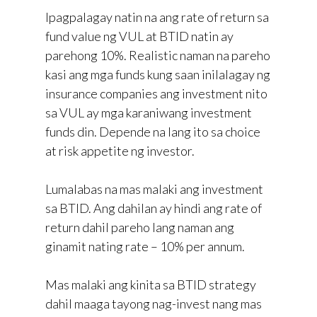
Ipagpalagay natin na ang rate of return sa
fund value ng VUL at BTID natin ay
parehong 10%. Realistic naman na pareho
kasi ang mga funds kung saan inilalagay ng
insurance companies ang investment nito
sa VUL ay mga karaniwang investment
funds din. Depende na lang ito sa choice
at risk appetite ng investor.
Lumalabas na mas malaki ang investment
sa BTID. Ang dahilan ay hindi ang rate of
return dahil pareho lang naman ang
ginamit nating rate – 10% per annum.
Mas malaki ang kinita sa BTID strategy
dahil maaga tayong nag-invest nang mas