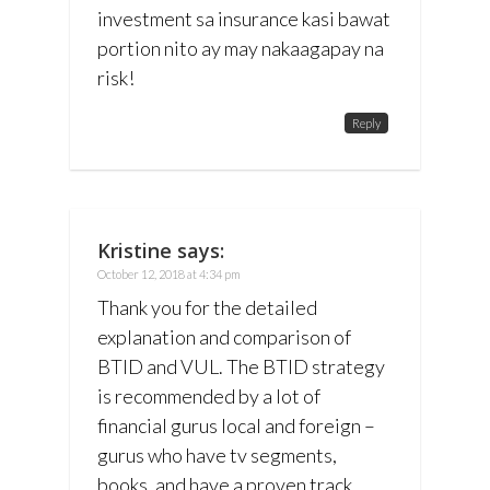
investment sa insurance kasi bawat
portion nito ay may nakaagapay na
risk!
Reply
Kristine
says:
October 12, 2018 at 4:34 pm
Thank you for the detailed
explanation and comparison of
BTID and VUL. The BTID strategy
is recommended by a lot of
financial gurus local and foreign –
gurus who have tv segments,
books, and have a proven track