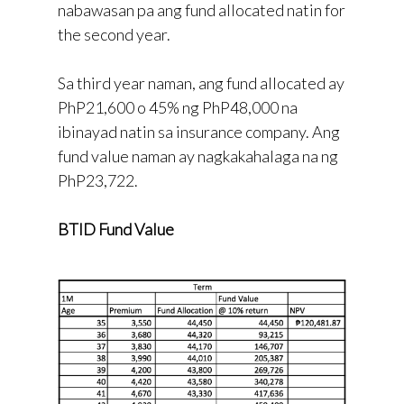
nabawasan pa ang fund allocated natin for
the second year.
Sa third year naman, ang fund allocated ay
PhP21,600 o 45% ng PhP48,000 na
ibinayad natin sa insurance company. Ang
fund value naman ay nagkakahalaga na ng
PhP23,722.
BTID Fund Value