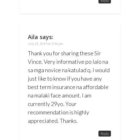
Reply
Aila
says:
July 21, 2019 at 5:56 pm
Thank you for sharing these Sir
Vince. Very informative po lalo na
sa mga novice na katulad q. I would
just like to know if you have any
best term insurance na affordable
na malaki face amount. I am
currently 29yo. Your
recommendation is highly
appreciated. Thanks.
Reply