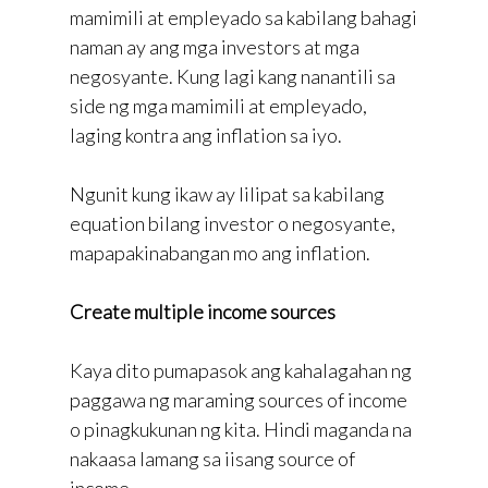
mamimili at empleyado sa kabilang bahagi
naman ay ang mga investors at mga
negosyante. Kung lagi kang nanantili sa
side ng mga mamimili at empleyado,
laging kontra ang inflation sa iyo.
Ngunit kung ikaw ay lilipat sa kabilang
equation bilang investor o negosyante,
mapapakinabangan mo ang inflation.
Create multiple income sources
Kaya dito pumapasok ang kahalagahan ng
paggawa ng maraming sources of income
o pinagkukunan ng kita. Hindi maganda na
nakaasa lamang sa iisang source of
income.