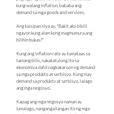
kung walang inflation, bababa ang
demand sa mga goods and services.
Ang kaisipan niya ay, “Bakit ako bibili
ngayon kung alam kong magmumura ang
bilihin bukas?”
Kung ang inflation rate ay tumataas sa
tamang bilis, nakakatulong ito sa
ekonomiya dahil nagkakaroon ng demand
sa mga produkto at serbisyo. Kung may
demand sa produkto at serbisyo, lalago
ang mga negosyo.
Kapag ang mga negosyo naman ay
lumalago, nangangailangan ito ng mga