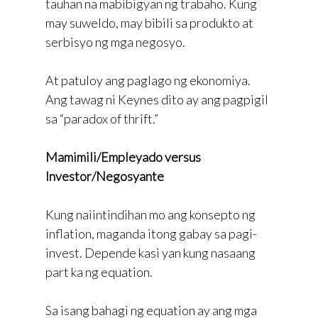
tauhan na mabibigyan ng trabaho. Kung
may suweldo, may bibili sa produkto at
serbisyo ng mga negosyo.
At patuloy ang paglago ng ekonomiya.
Ang tawag ni Keynes dito ay ang pagpigil
sa “paradox of thrift.”
Mamimili/Empleyado versus
Investor/Negosyante
Kung naiintindihan mo ang konsepto ng
inflation, maganda itong gabay sa pagi-
invest. Depende kasi yan kung nasaang
part ka ng equation.
Sa isang bahagi ng equation ay ang mga