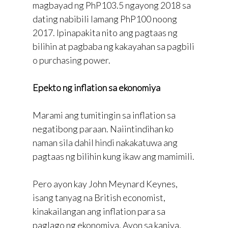
magbayad ng PhP103.5 ngayong 2018 sa
dating nabibili lamang PhP100 noong
2017. Ipinapakita nito ang pagtaas ng
bilihin at pagbaba ng kakayahan sa pagbili
o purchasing power.
Epekto ng inflation sa ekonomiya
Marami ang tumitingin sa inflation sa
negatibong paraan. Naiintindihan ko
naman sila dahil hindi nakakatuwa ang
pagtaas ng bilihin kung ikaw ang mamimili.
Pero ayon kay John Meynard Keynes,
isang tanyag na British economist,
kinakailangan ang inflation para sa
paglago ng ekonomiya. Ayon sa kaniya,