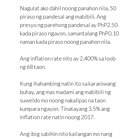
Nagulat ako dahil noong panahon nila, 50
piraso ng pandesal ang mabibili. Ang
presyo ng parehong pandesal ay PhP2.50
kada piraso ngayon, samantalang PhP0.10
naman kada piraso noong panahon nila.
Ang inflation rate nito ay 2,400% sa loob
ng 68 taon.
Kung ihahambing natin ito sa karaniwang
buhay, ang mas madami ang mabibili ng
suweldo mo noong nakalipas na taon
kumpara ngayon. Tinatayang 3.5% ang
inflation rate natin noong 2017.
Ang ibig sabihin nito kailangan mo nang