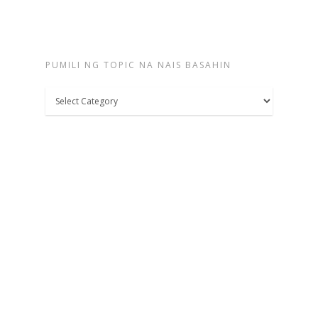
PUMILI NG TOPIC NA NAIS BASAHIN
Pumili
ng
topic
na
nais
basahin