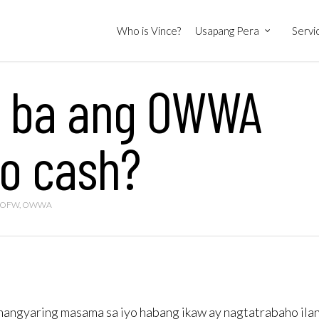
Who is Vince?
Usapang Pera
Servi
t ba ang OWWA
to cash?
OFW
,
OWWA
angyaring masama sa iyo habang ikaw ay nagtatrabaho ila