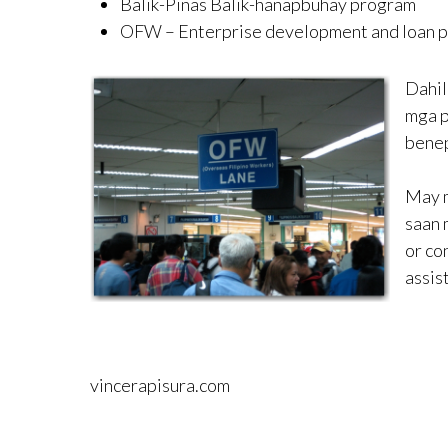
Balik-Pinas Balik-hanapbuhay program
OFW – Enterprise development and loan 
Dahil
mga p
benep
May m
saan 
or co
assis
vincerapisura.com