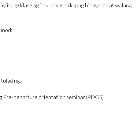
ay isang klase ng insurance na kapag binayaran at walang
unod:
tulad ng:
g Pre-departure orientation seminar (PDOS)