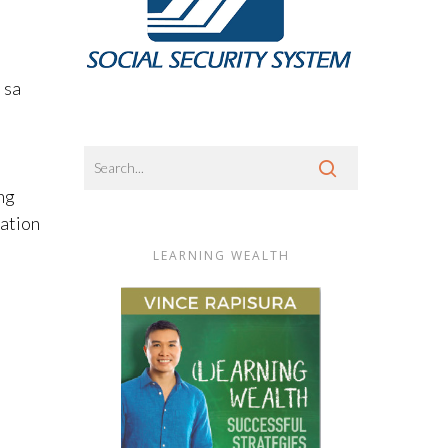
 sa
ng
iation
LEARNING WEALTH