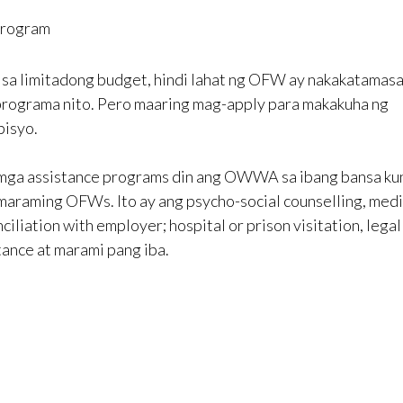
program
 sa limitadong budget, hindi lahat ng OFW ay nakakatamasa
rograma nito. Pero maaring mag-apply para makakuha ng
isyo.
ga assistance programs din ang OWWA sa ibang bansa ku
maraming OFWs. Ito ay ang psycho-social counselling, med
nciliation with employer; hospital or prison visitation, legal
tance at marami pang iba.