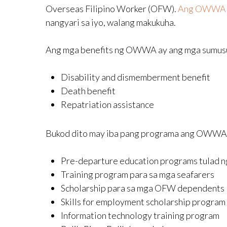
Overseas Filipino Worker (OFW).
Ang OWWA
nangyari sa iyo, walang makukuha.
Ang mga benefits ng OWWA ay ang mga sumus
Disability and dismemberment benefit
Death benefit
Repatriation assistance
Bukod dito may iba pang programa ang OWWA 
Pre-departure education programs tulad n
Training program para sa mga seafarers
Scholarship para sa mga OFW dependents
Skills for employment scholarship program
Information technology training program