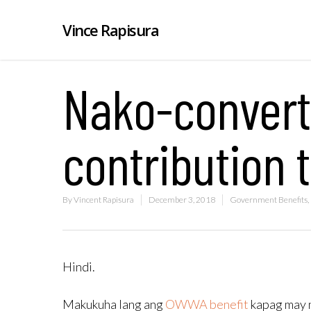
Vince Rapisura
Nako-conver
contribution 
By
Vincent Rapisura
December 3, 2018
Government Benefits
,
Hindi.
Makukuha lang ang
OWWA benefit
kapag may n