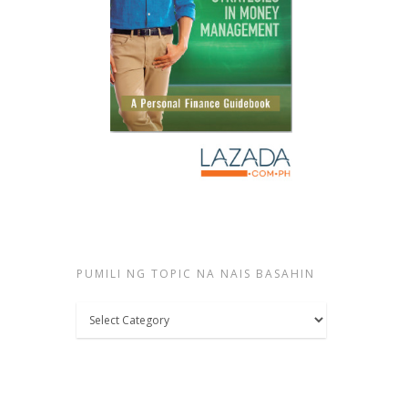
PUMILI NG TOPIC NA NAIS BASAHIN
Pumili
ng
topic
na