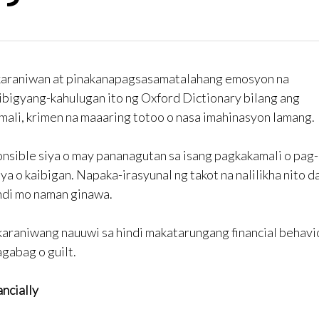
karaniwan at pinakanapagsasamatalahang emosyon na
nibigyang-kahulugan ito ng Oxford Dictionary bilang ang
mali, krimen na maaaring totoo o nasa imahinasyon lamang.
onsible siya o may pananagutan sa isang pagkakamali o pag-
ya o kaibigan. Napaka-irasyunal ng takot na nalilikha nito da
hindi mo naman ginawa.
raniwang nauuwi sa hindi makatarungang financial behavi
gabag o guilt.
ncially