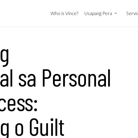
Who is Vince?
Usapang Pera
Servi
g
l sa Personal
cess:
 o Guilt