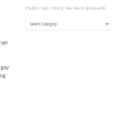
PUMILI NG TOPIC NA NAIS BASAHIN
Pumili
ng
topic
unan
na
nais
basahin
igay
ang