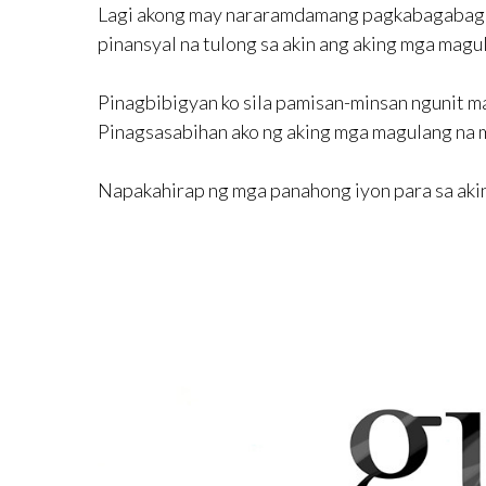
Lagi akong may nararamdamang pagkabagabag o g
pinansyal na tulong sa akin ang aking mga magu
Pinagbibigyan ko sila pamisan-minsan ngunit ma
Pinagsasabihan ako ng aking mga magulang na 
Napakahirap ng mga panahong iyon para sa aki