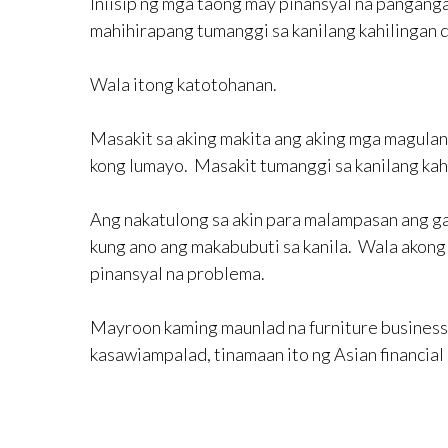
Iniisip ng mga taong may pinansyal na pangang
mahihirapang tumanggi sa kanilang kahilingan d
Wala itong katotohanan.
Masakit sa aking makita ang aking mga magulan
kong lumayo. Masakit tumanggi sa kanilang kah
Ang nakatulong sa akin para malampasan ang g
kung ano ang makabubuti sa kanila. Wala akong 
pinansyal na problema.
Mayroon kaming maunlad na furniture business
kasawiampalad, tinamaan ito ng Asian financial c