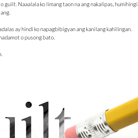
uilt. Naaalala ko limang taon na ang nakalipas, humihingi
lang.
dalas ay hindi ko napagbibigyan ang kanilang kahilingan.
madamot o pusong bato.
n.