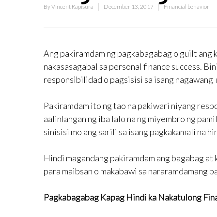
By
Vincent Rapisura
December 13, 2017
Financial behavior
Ang pakiramdam ng pagkabagabag o guilt ang 
nakasasagabal sa personal finance success. Bi
responsibilidad o pagsisisi sa isang nagawang 
Pakiramdam ito ng tao na pakiwari niyang resp
aalinlangan ng iba lalo na ng miyembro ng pamil
sinisisi mo ang sarili sa isang pagkakamali na 
Hindi magandang pakiramdam ang bagabag at ka
para maibsan o makabawi sa nararamdamang ba
Pagkabagabag Kapag Hindi ka Nakatulong Fina