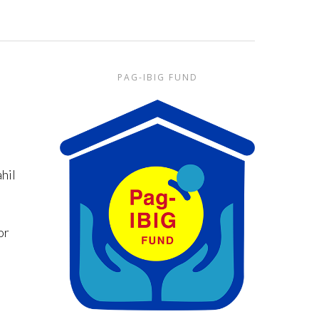
PAG-IBIG FUND
hil
or