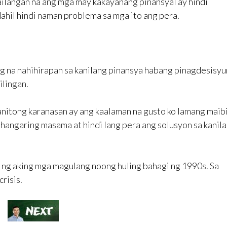
ailangan na ang mga may kakayanang pinansyal ay hindi
ahil hindi naman problema sa mga ito ang pera.
g na nahihirapan sa kanilang pinansya habang pinagdesisy
ilingan.
anitong karanasan ay ang kaalaman na gusto ko lamang maib
hangaring masama at hindi lang pera ang solusyon sa kanil
 ng aking mga magulang noong huling bahagi ng 1990s. Sa
risis.