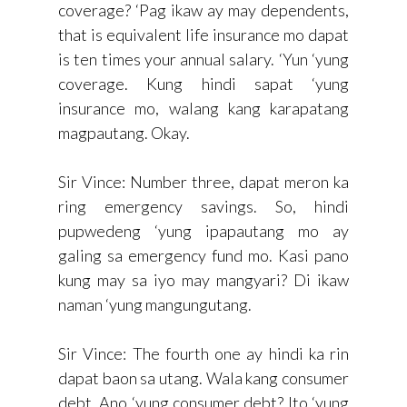
coverage? ‘Pag ikaw ay may dependents,
that is equivalent life insurance mo dapat
is ten times your annual salary. ‘Yun ‘yung
coverage. Kung hindi sapat ‘yung
insurance mo, walang kang karapatang
magpautang. Okay.
Sir Vince: Number three, dapat meron ka
ring emergency savings. So, hindi
pupwedeng ‘yung ipapautang mo ay
galing sa emergency fund mo. Kasi pano
kung may sa iyo may mangyari? Di ikaw
naman ‘yung mangungutang.
Sir Vince: The fourth one ay hindi ka rin
dapat baon sa utang. Wala kang consumer
debt. Ano ‘yung consumer debt? Ito ‘yung