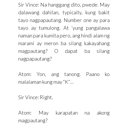
Sir Vince: Na hanggang dito, pwede. May
dalawang dahilan, typically, kung bakit
tayo nagpapautang. Number one ay para
tayo ay tumulong. At ‘yung pangalawa
naman para kumita pero, ang hindi alam ng
marami ay meron ba silang kakayahang
magpautang? O dapat ba silang
nagpapautang?
Atom: Yon, ang tanong. Paano ko
malalaman kung may “K”…
Sir Vince: Right.
Atom: May karapatan na akong
magpautang?