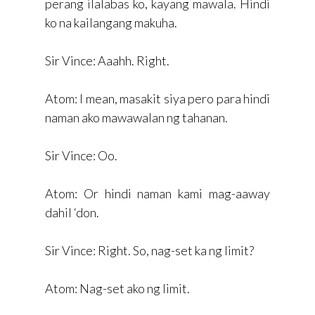
perang ilalabas ko, kayang mawala. Hindi
ko na kailangang makuha.
Sir Vince: Aaahh. Right.
Atom: I mean, masakit siya pero para hindi
naman ako mawawalan ng tahanan.
Sir Vince: Oo.
Atom: Or hindi naman kami mag-aaway
dahil ‘don.
Sir Vince: Right. So, nag-set ka ng limit?
Atom: Nag-set ako ng limit.