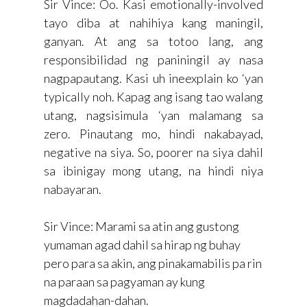
Sir Vince: Oo. Kasi emotionally-involved
tayo diba at nahihiya kang maningil,
ganyan. At ang sa totoo lang, ang
responsibilidad ng paniningil ay nasa
nagpapautang. Kasi uh ineexplain ko ‘yan
typically noh. Kapag ang isang tao walang
utang, nagsisimula ‘yan malamang sa
zero. Pinautang mo, hindi nakabayad,
negative na siya. So, poorer na siya dahil
sa ibinigay mong utang, na hindi niya
nabayaran.
Sir Vince: Marami sa atin ang gustong
yumaman agad dahil sa hirap ng buhay
pero para sa akin, ang pinakamabilis pa rin
na paraan sa pagyaman ay kung
magdadahan-dahan.