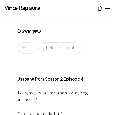
Vince Rapisura
Kawanggawa
0
No Comments
Usapang Pera Season 2 Episode 4
“Ikaw, may balak ka ba na magtayo ng
business?”
“Ako, may balak ako ha!”