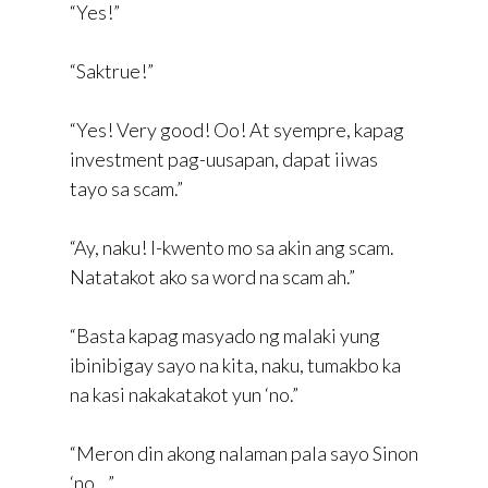
“Yes!”
“Saktrue!”
“Yes! Very good! Oo! At syempre, kapag
investment pag-uusapan, dapat iiwas
tayo sa scam.”
“Ay, naku! I-kwento mo sa akin ang scam.
Natatakot ako sa word na scam ah.”
“Basta kapag masyado ng malaki yung
ibinibigay sayo na kita, naku, tumakbo ka
na kasi nakakatakot yun ‘no.”
“Meron din akong nalaman pala sayo Sinon
‘no…”