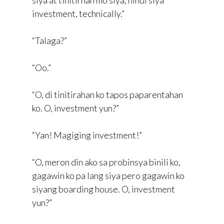
investment, technically.”
“Talaga?”
“Oo.”
“O, di tinitirahan ko tapos paparentahan
ko. O, investment yun?”
“Yan! Magiging investment!”
“O, meron din ako sa probinsya binili ko,
gagawin ko pa lang siya pero gagawin ko
siyang boarding house. O, investment
yun?”