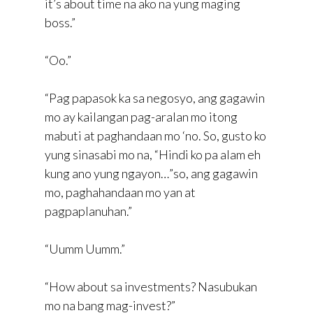
it’s about time na ako na yung maging
boss.”
“Oo.”
“Pag papasok ka sa negosyo, ang gagawin
mo ay kailangan pag-aralan mo itong
mabuti at paghandaan mo ‘no. So, gusto ko
yung sinasabi mo na, “Hindi ko pa alam eh
kung ano yung ngayon…”so, ang gagawin
mo, paghahandaan mo yan at
pagpaplanuhan.”
“Uumm Uumm.”
“How about sa investments? Nasubukan
mo na bang mag-invest?”