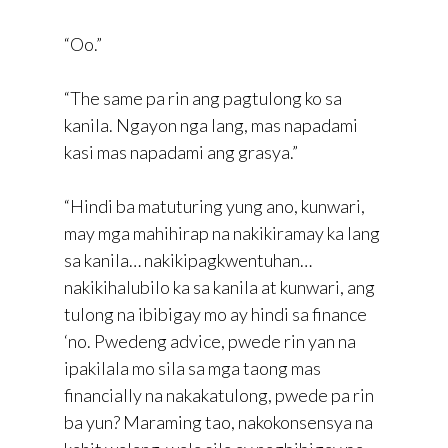
“Oo.”
“The same pa rin ang pagtulong ko sa
kanila. Ngayon nga lang, mas napadami
kasi mas napadami ang grasya.”
“Hindi ba matuturing yung ano, kunwari,
may mga mahihirap na nakikiramay ka lang
sa kanila… nakikipagkwentuhan…
nakikihalubilo ka sa kanila at kunwari, ang
tulong na ibibigay mo ay hindi sa finance
‘no. Pwedeng advice, pwede rin yan na
ipakilala mo sila sa mga taong mas
financially na nakakatulong, pwede pa rin
ba yun? Maraming tao, nakokonsensya na