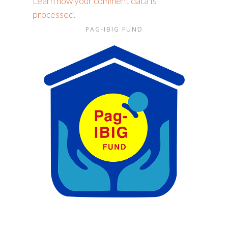
Learn how your comment data is
processed.
PAG-IBIG FUND