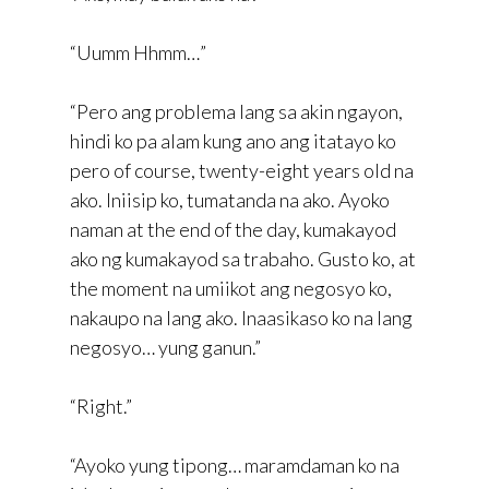
“Uumm Hhmm…”
“Pero ang problema lang sa akin ngayon,
hindi ko pa alam kung ano ang itatayo ko
pero of course, twenty-eight years old na
ako. Iniisip ko, tumatanda na ako. Ayoko
naman at the end of the day, kumakayod
ako ng kumakayod sa trabaho. Gusto ko, at
the moment na umiikot ang negosyo ko,
nakaupo na lang ako. Inaasikaso ko na lang
negosyo… yung ganun.”
“Right.”
“Ayoko yung tipong… maramdaman ko na