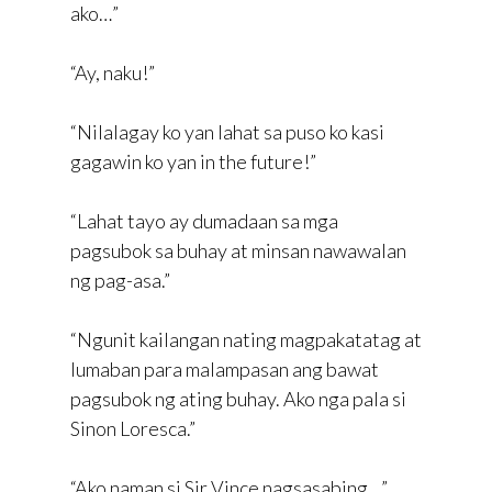
ako…”
“Ay, naku!”
“Nilalagay ko yan lahat sa puso ko kasi
gagawin ko yan in the future!”
“Lahat tayo ay dumadaan sa mga
pagsubok sa buhay at minsan nawawalan
ng pag-asa.”
“Ngunit kailangan nating magpakatatag at
lumaban para malampasan ang bawat
pagsubok ng ating buhay. Ako nga pala si
Sinon Loresca.”
“Ako naman si Sir Vince nagsasabing…”