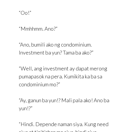
“Oo!”
“Mmhhmm. Ano?”
“Ano, bumili ako ng condominium.
Investment ba yun? Tama ba ako?”
“Well, ang investment ay dapat merong
pumapasok na pera. Kumikita ka ba sa
condominium mo?”
“Ay, ganun ba yun!? Mali pala ako! Ano ba
yun!?”
“Hindi. Depende naman siya. Kung need
siya at tinitirhan mo siya, hindi siya