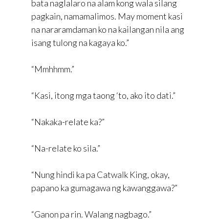
bata naglalaro na alam kong wala silang
pagkain, namamalimos. May moment kasi
na nararamdaman ko na kailangan nila ang
isang tulong na kagaya ko.”
“Mmhhmm.”
“Kasi, itong mga taong ‘to, ako ito dati.”
“Nakaka-relate ka?”
“Na-relate ko sila.”
“Nung hindi ka pa Catwalk King, okay,
papano ka gumagawa ng kawanggawa?”
“Ganon pa rin. Walang nagbago.”