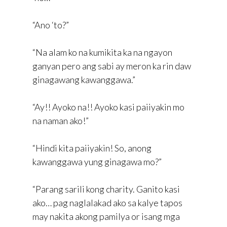
“Ano ‘to?”
“Na alam ko na kumikita ka na ngayon
ganyan pero ang sabi ay meron ka rin daw
ginagawang kawanggawa.”
“Ay!! Ayoko na!! Ayoko kasi paiiyakin mo
na naman ako!”
“Hindi kita paiiyakin! So, anong
kawanggawa yung ginagawa mo?”
“Parang sarili kong charity. Ganito kasi
ako… pag naglalakad ako sa kalye tapos
may nakita akong pamilya or isang mga