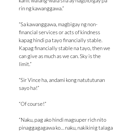
kahit walang-wala sila ay nagbibigay pa
rin ng kawanggawa.”
“Sa kawanggawa, magbigay ng non-
financial services or acts of kindness
kapag hindi pa tayo financially stable.
Kapag financially stable na tayo, then we
can give as much as we can. Sky is the
limit.”
“Sir Vince ha, andami kong natututunan
sayo ha!”
“Of course!”
“Naku, pag ako hindi magsuper rich nito
pinaggagagawa ko… naku, nakikinig talaga