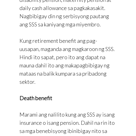
daily cash allowance sa pagkakasakit.
Nagbibigay din ng serbisyong pautang
ang SSS sa kaniyang mga miyembro.
Kung retirement benefit ang pag-
uusapan, maganda ang magkaroon ng SSS.
Hindi ito sapat, pero ito ang dapat na
mauna dahil ito ang makapagbibigay ng
mataas na balik kumpara sa pribadong
sektor.
Death benefit
Marami ang nalilito kung ang SSS ay isang
insurance o isang pension. Dahil na rin ito
sa mga benebisyong ibinibigay nito sa