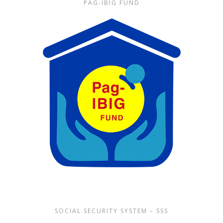
PAG-IBIG FUND
SOCIAL SECURITY SYSTEM – SSS