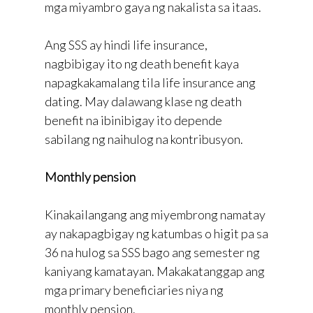
mga miyambro gaya ng nakalista sa itaas.
Ang SSS ay hindi life insurance,
nagbibigay ito ng death benefit kaya
napagkakamalang tila life insurance ang
dating. May dalawang klase ng death
benefit na ibinibigay ito depende
sabilang ng naihulog na kontribusyon.
Monthly pension
Kinakailangang ang miyembrong namatay
ay nakapagbigay ng katumbas o higit pa sa
36 na hulog sa SSS bago ang semester ng
kaniyang kamatayan. Makakatanggap ang
mga primary beneficiaries niya ng
monthly pension.