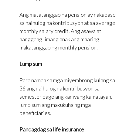
Ang matatanggap na pension ay nakabase
sa naihulog na kontribusyon at sa average
monthly salary credit. Ang asawa at
hanggang limang anak ang maaring
makatanggap ng monthly pension.
Lump sum
Para naman sa mga miyembrong kulang sa
36 ang naihulog na kontribusyon sa
semester bago ang kaniyang kamatayan,
lump sum ang makukuha ng mga
beneficiaries.
Pandagdag sa life insurance