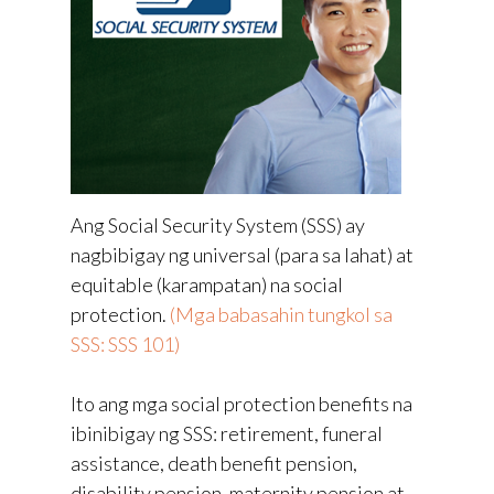
Ang Social Security System (SSS) ay
nagbibigay ng universal (para sa lahat) at
equitable (karampatan) na social
protection.
(Mga babasahin tungkol sa
SSS: SSS 101)
Ito ang mga social protection benefits na
ibinibigay ng SSS: retirement, funeral
assistance, death benefit pension,
disability pension, maternity pension at