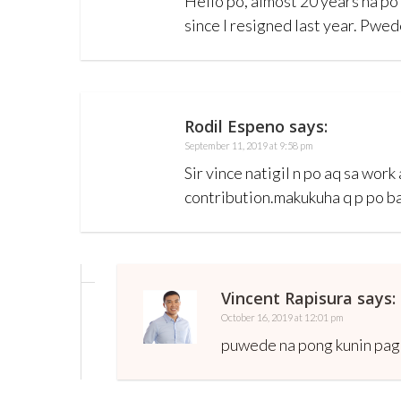
Hello po, almost 20 years na po
since I resigned last year. Pwed
Rodil Espeno
says:
September 11, 2019 at 9:58 pm
Sir vince natigil n po aq sa wor
contribution.makukuha q p po ba 
Vincent Rapisura
says:
October 16, 2019 at 12:01 pm
puwede na pong kunin pag 