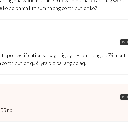
 akong nag work and I am 45 now…hindi na po ako nag work
e ko po ba ma lum sum na ang contribution ko?
Repl
k at upon verification sa pag ibig ay meron p lang aq 79 mont
contribution q.55 yrs old pa lang po aq.
Repl
55 na.