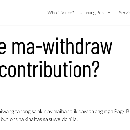
Who is Vince?
Usapang Pera
Servi
e ma-withdraw
contribution?
iwang tanong sa akin ay maibabalik daw ba ang mga Pag-IB
ibutions na kinaltas sa suweldo nila.