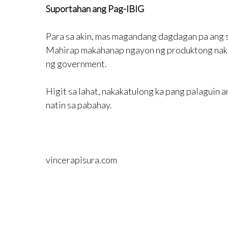
Suportahan ang Pag-IBIG
Para sa akin, mas magandang dagdagan pa ang s
Mahirap makahanap ngayon ng produktong nakap
ng government.
Higit sa lahat, nakakatulong ka pang palaguin
natin sa pabahay.
vincerapisura.com