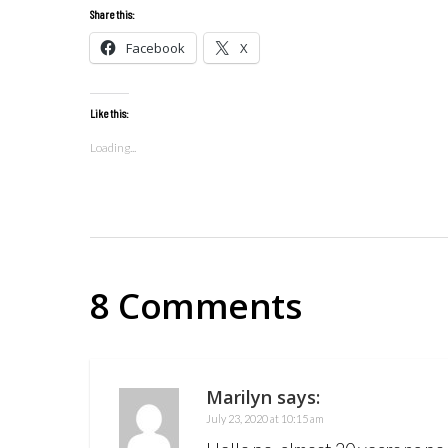
Share this:
Facebook
X
Like this:
Loading...
8 Comments
Marilyn
says:
July 23, 2020 at 10:15 am