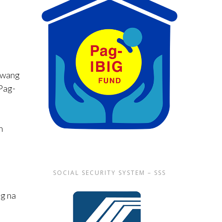
lawang
Pag-
n
SOCIAL SECURITY SYSTEM – SSS
ng na