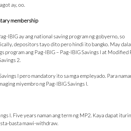
agot ay, oo.
ntary membership
ag-IBIG ay ang national saving program ng gobyerno, so
ically, depositors tayo dito pero hindi ito bangko. May da
gs program ang Pag-IBIG – Pag-IBIG Savings I at Modified 
Savings 2.
Savings I pero mandatory ito sa mga empleyado. Para nama
aging miyembro ng Pag-IBIG Savings I.
ings I. Five years naman ang term ng MP2. Kaya dapat ituri
basta-basta mawi-withdraw.