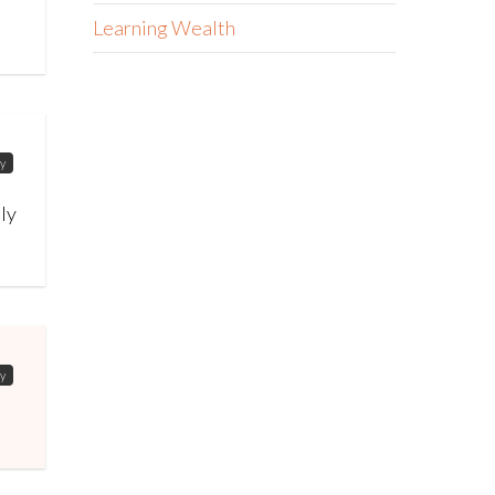
Learning Wealth
y
hly
y