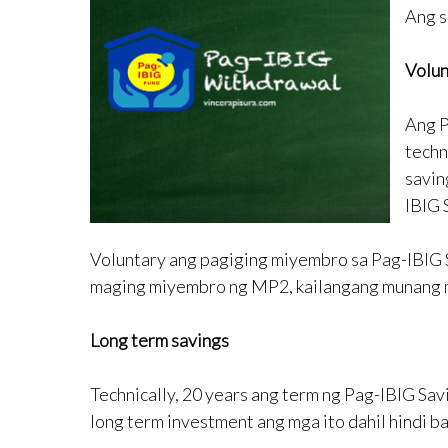
Ang s
Volu
Ang P
techn
savin
IBIG 
Voluntary ang pagiging miyembro sa Pag-IBIG 
maging miyembro ng MP2, kailangang munang m
Long term savings
Technically, 20 years ang term ng Pag-IBIG Sav
long term investment ang mga ito dahil hindi 