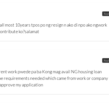
Repl
all most 10years tpos po ng resign n ako di npo ako ngwork
contribute ko?salamat
Repl
rrent work pwede pa ba Kong mag avail NG housing loan
 the requirements needed which came from work or company
to approve my application