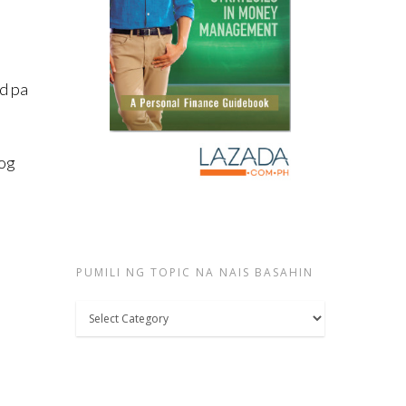
d pa
log
PUMILI NG TOPIC NA NAIS BASAHIN
Pumili
ng
topic
na