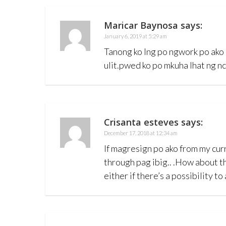
Maricar Baynosa
says:
January 6, 2019 at 5:29 am
Tanong ko lng po ngwork po ako 
ulit.pwed ko po mkuha lhat ng n
Crisanta esteves
says:
December 17, 2018 at 12:34 am
If magresign po ako from my cu
through pag ibig.. .How about
either if there’s a possibility 