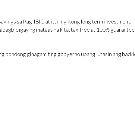
avings sa Pag-IBIG at ituring itong long term investment.
agbibigay ng mataas na kita, tax-free at 100% guarantee
 ang pondong ginagamit ng gobyerno upang lutasin ang back