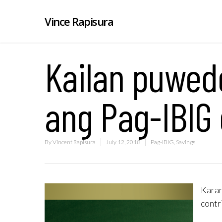
Vince Rapisura
Kailan puwed
ang Pag-IBIG 
By
Vincent Rapisura
July 12, 2018
Pag-IBIG
,
Savings
Karan
contr