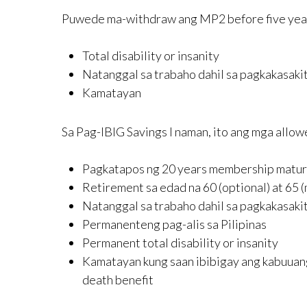
Puwede ma-withdraw ang MP2 before five years
Total disability or insanity
Natanggal sa trabaho dahil sa pagkakasakit
Kamatayan
Sa Pag-IBIG Savings I naman, ito ang mga allo
Pagkatapos ng 20 years membership maturit
Retirement sa edad na 60 (optional) at 65 
Natanggal sa trabaho dahil sa pagkakasakit
Permanenteng pag-alis sa Pilipinas
Permanent total disability or insanity
Kamatayan kung saan ibibigay ang kabuuan
death benefit