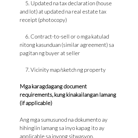
5. Updated na tax declaration (house
and lot) at updated na real estate tax
receipt (photocopy)
6. Contract-to-sell or o mga katulad
nitong kasunduan (similar agreement) sa
pagitan ng buyer at seller
7. Vicinity map/sketch ng property
Mga karagdagang document
requirements, kung kinakailangan lamang
(if applicable)
Ang mga sumusunod na dokumento ay
hihingiin lamang sa inyo kapag ito ay
applicable sa inyong sitwasyon.