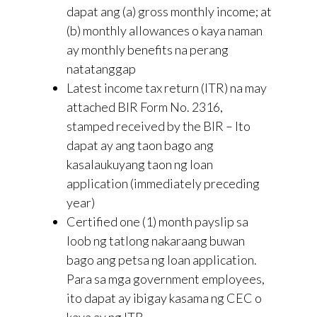
dapat ang (a) gross monthly income; at
(b) monthly allowances o kaya naman
ay monthly benefits na perang
natatanggap
Latest income tax return (ITR) na may
attached BIR Form No. 2316,
stamped received by the BIR – Ito
dapat ay ang taon bago ang
kasalaukuyang taon ng loan
application (immediately preceding
year)
Certified one (1) month payslip sa
loob ng tatlong nakaraang buwan
bago ang petsa ng loan application.
Para sa mga government employees,
ito dapat ay ibigay kasama ng CEC o