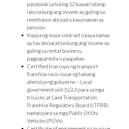
passbook sa huling 12 buwan lalong-
lalo na kung ang income ay galing sa
remittance abroad o kaya naman ay
pension.
Kopya ng lease contract o kaya naman
ay tax declaration kung ang income ay
galing sa rental business,
pagpaparenta o paupahan
Certified true copy ng transport
franchise na in-issue ng tamang
ahensiya ng gobyerno – Local
government unit (LGU) para sa mga
tricycle; at Land Transportation
Franchise Regulatory Board (LTFRB)
naman para sa mga Public Utility
Vehicles (PUVs)
Certificate of engagement na in-issue