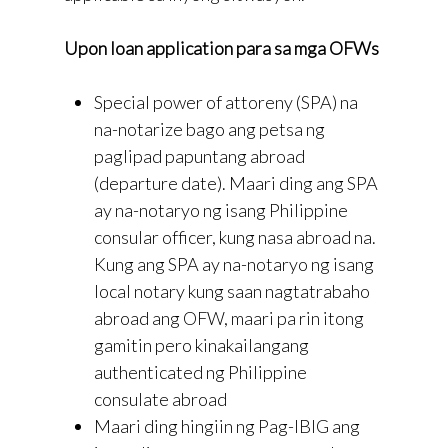
Upon loan application para sa mga OFWs
Special power of attoreny (SPA) na
na-notarize bago ang petsa ng
paglipad papuntang abroad
(departure date). Maari ding ang SPA
ay na-notaryo ng isang Philippine
consular officer, kung nasa abroad na.
Kung ang SPA ay na-notaryo ng isang
local notary kung saan nagtatrabaho
abroad ang OFW, maari pa rin itong
gamitin pero kinakailangang
authenticated ng Philippine
consulate abroad
Maari ding hingiin ng Pag-IBIG ang