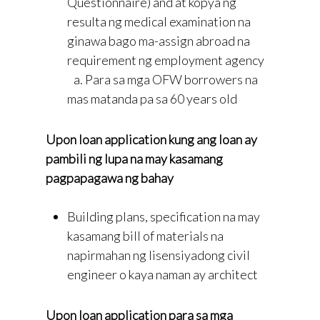
Questionnaire) and at kopya ng
resulta ng medical examination na
ginawa bago ma-assign abroad na
requirement ng employment agency
a. Para sa mga OFW borrowers na
mas matanda pa sa 60 years old
Upon loan application kung ang loan ay
pambili ng lupa na may kasamang
pagpapagawa ng bahay
Building plans, specification na may
kasamang bill of materials na
napirmahan ng lisensiyadong civil
engineer o kaya naman ay architect
Upon loan application para sa mga