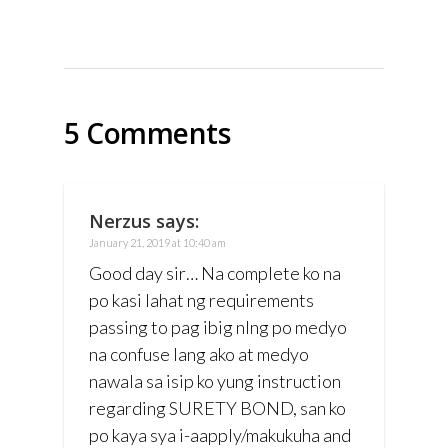
5 Comments
Nerzus
says:
January 21, 2019 at 10:40 am
Good day sir… Na complete ko na
po kasi lahat ng requirements
passing to pag ibig nlng po medyo
na confuse lang ako at medyo
nawala sa isip ko yung instruction
regarding SURETY BOND, san ko
po kaya sya i-aapply/makukuha and