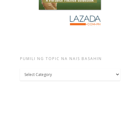
PUMILI NG TOPIC NA NAIS BASAHIN
Pumili
ng
topic
na
nais
basahin