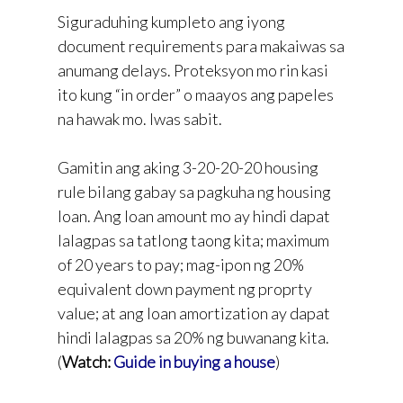
Siguraduhing kumpleto ang iyong
document requirements para makaiwas sa
anumang delays. Proteksyon mo rin kasi
ito kung “in order” o maayos ang papeles
na hawak mo. Iwas sabit.
Gamitin ang aking 3-20-20-20 housing
rule bilang gabay sa pagkuha ng housing
loan. Ang loan amount mo ay hindi dapat
lalagpas sa tatlong taong kita; maximum
of 20 years to pay; mag-ipon ng 20%
equivalent down payment ng proprty
value; at ang loan amortization ay dapat
hindi lalagpas sa 20% ng buwanang kita.
(
Watch:
Guide in buying a house
)