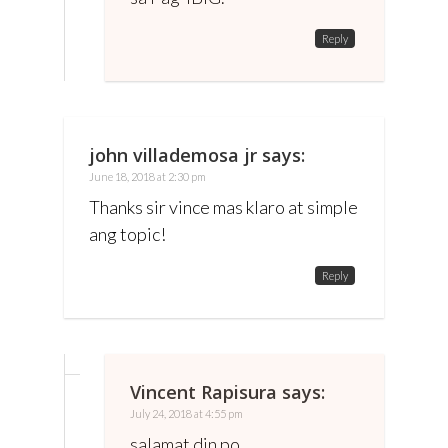
Reply
john villademosa jr
says:
June 18, 2018 at 2:30 pm
Thanks sir vince mas klaro at simple
ang topic!
Reply
Vincent Rapisura
says:
July 24, 2018 at 4:55 pm
salamat din po.