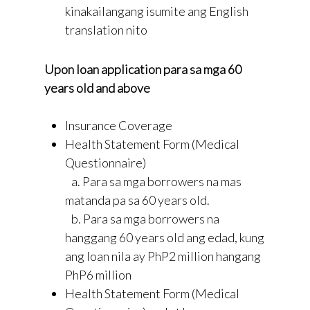
kinakailangang isumite ang English
translation nito
Upon loan application para sa mga 60
years old and above
Insurance Coverage
Health Statement Form (Medical
Questionnaire)
a. Para sa mga borrowers na mas
matanda pa sa 60 years old.
b. Para sa mga borrowers na
hanggang 60 years old ang edad, kung
ang loan nila ay PhP2 million hangang
PhP6 million
Health Statement Form (Medical