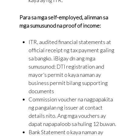
kaya ay ng ITR.
Para sa mga self-employed, alinman sa
mga sumusunod na proof of income:
ITR, audited financial statements at
official receipt ng tax payment galing
sa bangko. iBigay dn ang mga
sumusunod: DTI registration and
mayor’s permit o kaya naman ay
business permit bilang supporting
documents
Commission voucher na nagpapakita
ng pangalan ng issuer at contact
details nito. Ang mga vouchers ay
dapat napapaloob sa huling 12 buwan.
Bank Statement o kaya naman ay