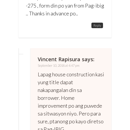
-275 , form din po yan from Pag-ibig
.. Thanks in advance po..
Reply
Vincent Rapisura
says:
September 10, 2018 at 4:47 pm
Lapag house construction kasi
yung title dapat
nakapangalan din sa
borrower. Home
improvement po ang puwede
sa sitwasyon niyo. Pero para
sure, ptanong po kayo diretso
sa Pag-IBIG.