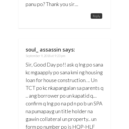
panu po? Thank you sir…
Reply
soul_ assassin
says:
September 9, 2018 at 9:23 pm
Sir, Good Day po!! ask q lng po sana
kc mgaapply po sana kmi ng housing
loan for house construction. .. Un
TCT po kc nkapangalan sa parents q
.. ang borrower po un kapatid q…
confirm q lng po na pd n po b un SPA
na pumapayg un title holder na
gawin collateral un property.. un
form po number po is HQP-HLF