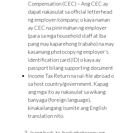
Compensation (CEC) – Ang CEC ay
dapat nakasulat sa official letterhead
ng employer/company; o kaya naman
ay CEC na pinirmahan ng employer
(para sa mga household staff at iba
pang may kaparehong trabaho) na may
kasamang photocopy ng employer’s
identification card (ID) o kaya ay
passport bilang supporting document
Income Tax Return na nai-file abroad o
sa host country/government. Kapag
ang mga ito ay nakasulat sa wikang
banyaga (foreign language),
kinakailangang isumite ang English
translation nito.
3. Isang back-to-back photocopy ng