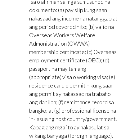
isa o alinman sa mga sumusunod na
dokumento: (a) pay slip kung saan
nakasaad ang income na natanggap at
ang period covered nito; (b) valid na
Overseas Workers Welfare
Admonistration (OWWA)
membership certificate; (c) Overseas
employment certificate (OEC); (d)
passport na may tamang
(appropriate) visa o working visa; (e)
residence card o permit – kung saan
ang permit ay nakasaad na trabaho
ang dahilan; (f) remittance record sa
bangko; at (g) professional license na
in-issue ng host country/government.
Kapag ang mga ito ay nakasulat sa
wikang banyaga (foreign language),