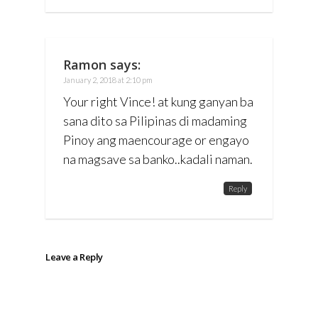
Ramon
says:
January 2, 2018 at 2:10 pm
Your right Vince! at kung ganyan ba
sana dito sa Pilipinas di madaming
Pinoy ang maencourage or engayo
na magsave sa banko..kadali naman.
Reply
Leave a Reply