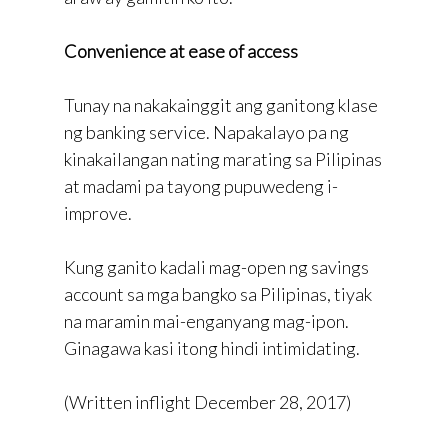
Convenience at ease of access
Tunay na nakakainggit ang ganitong klase
ng banking service. Napakalayo pa ng
kinakailangan nating marating sa Pilipinas
at madami pa tayong pupuwedeng i-
improve.
Kung ganito kadali mag-open ng savings
account sa mga bangko sa Pilipinas, tiyak
na maramin mai-enganyang mag-ipon.
Ginagawa kasi itong hindi intimidating.
(Written inflight December 28, 2017)