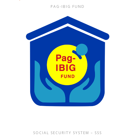
PAG-IBIG FUND
SOCIAL SECURITY SYSTEM – SSS