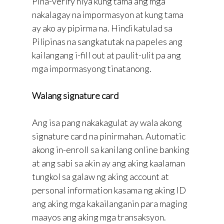
Pina-verify niya kung tama ang mga
nakalagay na impormasyon at kung tama
ay ako ay pipirma na. Hindi katulad sa
Pilipinas na sangkatutak na papeles ang
kailangang i-fill out at paulit-ulit pa ang
mga impormasyong tinatanong.
Walang signature card
Ang isa pang nakakagulat ay wala akong
signature card na pinirmahan. Automatic
akong in-enroll sa kanilang online banking
at ang sabi sa akin ay ang aking kaalaman
tungkol sa galaw ng aking account at
personal information kasama ng aking ID
ang aking mga kakailanganin para maging
maayos ang aking mga transaksyon.