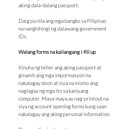
aking dala-dalang passport.
Daig pa nila ang mga bangko sa Pilipinas
na nanghihingi ng dalawang government
IDs.
Walang forms na kailangang i-fill up
Kinuha ng teller ang aking passport at
ginamit ang mga impormasyon na
nakalagay doon at siya na mismo ang
naglagay ng mga ito sa kaniyang
computer. Maya-maya ay nag-printout na
siya ng account opening forms kung saan
nakalagay ang aking personal information.