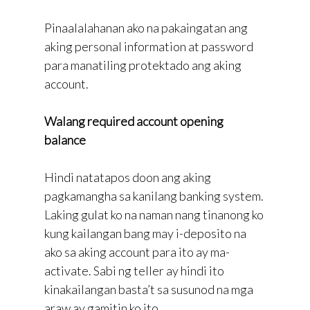
Pinaalalahanan ako na pakaingatan ang
aking personal information at password
para manatiling protektado ang aking
account.
Walang required account opening
balance
Hindi natatapos doon ang aking
pagkamangha sa kanilang banking system.
Laking gulat ko na naman nang tinanong ko
kung kailangan bang may i-deposito na
ako sa aking account para ito ay ma-
activate. Sabi ng teller ay hindi ito
kinakailangan basta’t sa susunod na mga
araw ay gamitin ko ito.