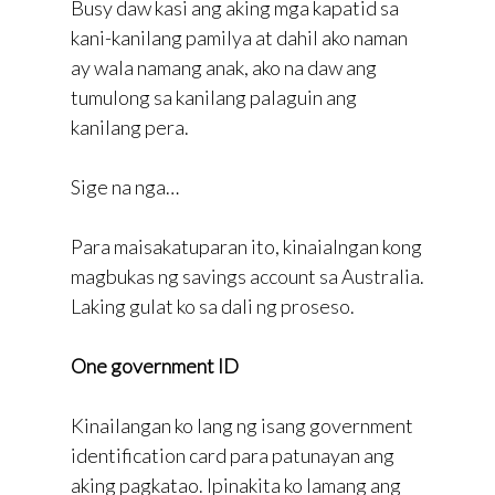
Busy daw kasi ang aking mga kapatid sa
kani-kanilang pamilya at dahil ako naman
ay wala namang anak, ako na daw ang
tumulong sa kanilang palaguin ang
kanilang pera.
Sige na nga…
Para maisakatuparan ito, kinaialngan kong
magbukas ng savings account sa Australia.
Laking gulat ko sa dali ng proseso.
One government ID
Kinailangan ko lang ng isang government
identification card para patunayan ang
aking pagkatao. Ipinakita ko lamang ang