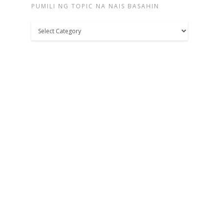
PUMILI NG TOPIC NA NAIS BASAHIN
Pumili
ng
topic
na
nais
basahin