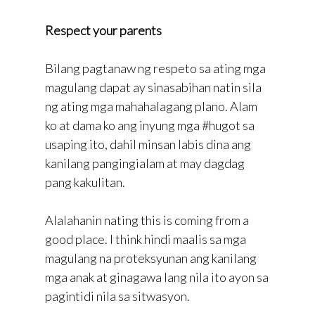
Respect your parents
Bilang pagtanaw ng respeto sa ating mga
magulang dapat ay sinasabihan natin sila
ng ating mga mahahalagang plano. Alam
ko at dama ko ang inyung mga #hugot sa
usaping ito, dahil minsan labis dina ang
kanilang pangingialam at may dagdag
pang kakulitan.
Alalahanin nating this is coming from a
good place. I think hindi maalis sa mga
magulang na proteksyunan ang kanilang
mga anak at ginagawa lang nila ito ayon sa
pagintidi nila sa sitwasyon.