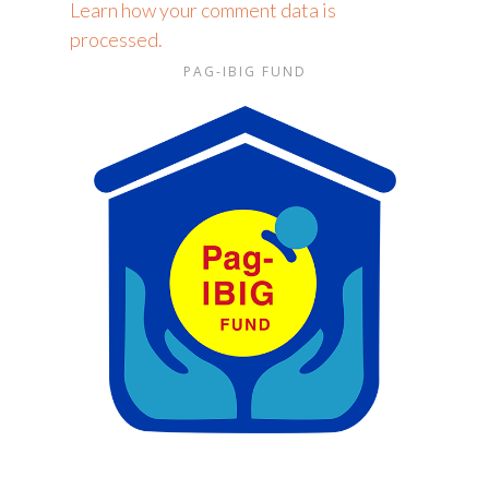
Learn how your comment data is
processed.
PAG-IBIG FUND