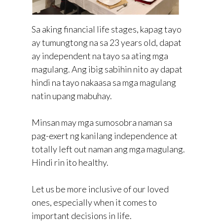
Sa aking financial life stages, kapag tayo
ay tumungtong na sa 23 years old, dapat
ay independent na tayo sa ating mga
magulang. Ang ibig sabihin nito ay dapat
hindi na tayo nakaasa sa mga magulang
natin upang mabuhay.
Minsan may mga sumosobra naman sa
pag-exert ng kanilang independence at
totally left out naman ang mga magulang.
Hindi rin ito healthy.
Let us be more inclusive of our loved
ones, especially when it comes to
important decisions in life.