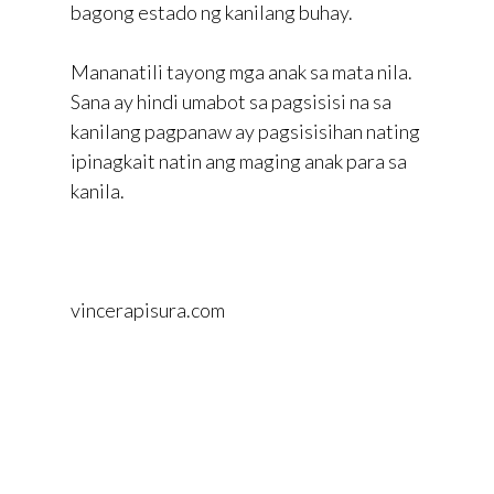
bagong estado ng kanilang buhay.
Mananatili tayong mga anak sa mata nila.
Sana ay hindi umabot sa pagsisisi na sa
kanilang pagpanaw ay pagsisisihan nating
ipinagkait natin ang maging anak para sa
kanila.
vincerapisura.com