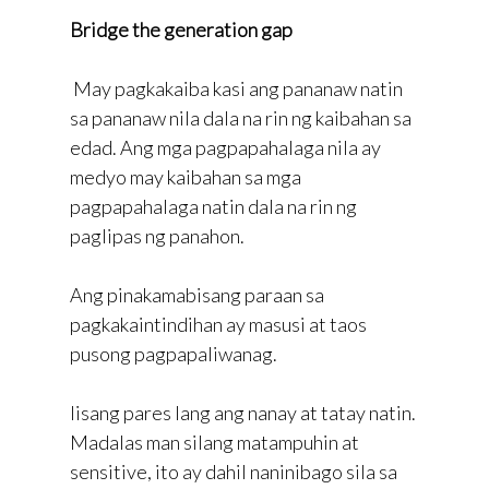
Bridge the generation gap
May pagkakaiba kasi ang pananaw natin
sa pananaw nila dala na rin ng kaibahan sa
edad. Ang mga pagpapahalaga nila ay
medyo may kaibahan sa mga
pagpapahalaga natin dala na rin ng
paglipas ng panahon.
Ang pinakamabisang paraan sa
pagkakaintindihan ay masusi at taos
pusong pagpapaliwanag.
Iisang pares lang ang nanay at tatay natin.
Madalas man silang matampuhin at
sensitive, ito ay dahil naninibago sila sa