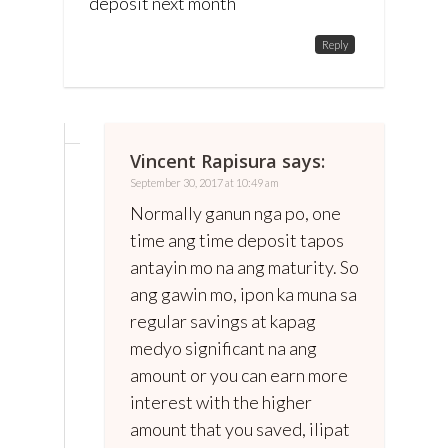
deposit next month
Reply
Vincent Rapisura
says:
September 30, 2017 at 10:49 am
Normally ganun nga po, one
time ang time deposit tapos
antayin mo na ang maturity. So
ang gawin mo, ipon ka muna sa
regular savings at kapag
medyo significant na ang
amount or you can earn more
interest with the higher
amount that you saved, ilipat