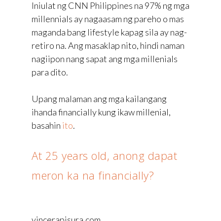
Iniulat ng CNN Philippines na 97% ng mga
millennials ay nagaasam ng pareho o mas
maganda bang lifestyle kapag sila ay nag-
retiro na. Ang masaklap nito, hindi naman
nagiipon nang sapat ang mga millenials
para dito.
Upang malaman ang mga kailangang
ihanda financially kung ikaw millenial,
basahin
ito
.
At 25 years old, anong dapat
meron ka na financially?
vincerapisura.com