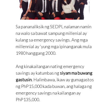
Sa pananaliksik ng SEDPI, nalaman namin
na walo sa bawat sampung millenial ay
kulang sa emergency savings. Ang mga
millennial ay ‘yung mga ipinanganak mula
1980 hanggang 2000.
Ang kinakailangan nating emergency
savings ay katumbas ng
siyam ma buwang
gastusin
. Halimbawa, ikaw ay gumagastos
ng PhP15,000 kada buwan, ang halaga ng
emergency savings na kailangan ay
PhP135,000.