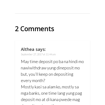
2 Comments
Althea
says:
September 27, 2017 at 11:44 am
May time deposit po ba na hindi mo
nawiwithdraw yung dineposit mo
but, you’ll keep on depositing
every month?
Mostly kasi sa alam ko, mostly sa
mga banks, one time lang yung pag
deposit mo at di kana pwede mag