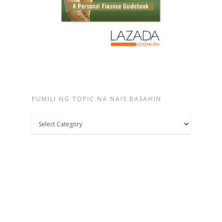
PUMILI NG TOPIC NA NAIS BASAHIN
Pumili
ng
topic
na
nais
basahin