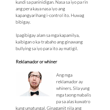
kundi sa paninidigan. Nasa sa iyo pa rin
ang pera kaya nasa iyo ang
kapangyarihang i-control ito. Huwag
bibigay.
Ipagibigay alam sa mga kapamilya,
kaibigan o ka-trabaho ang ginawang
bullying sa iyo para ito ay matigil.
Reklamador or whiner
Ang mga
reklamador ay
whiners. Sila yung
mga taong mabalis
pa sa alas kuwatro
kung umatungal. Ginagamit nila ang