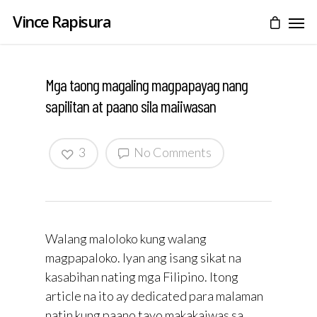
Vince Rapisura
Mga taong magaling magpapayag nang
sapilitan at paano sila maiiwasan
3
No Comments
Walang maloloko kung walang
magpapaloko. Iyan ang isang sikat na
kasabihan nating mga Filipino. Itong
article na ito ay dedicated para malaman
natin kung paano tayo makakaiwas sa