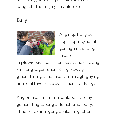
panghuhuthot ng mga manloloko.
Bully
Ang mga bully ay
mga mapang-api at
gumagamit sila ng
lakas o
impluwensiya para manakot at makuha ang
kanilang kagustuhan. Kung ikaw ay
ginamitan ng pananakot para magbigay ng
financial favors, ito ay financial bullying.
Ang pinakamainam na panlaban dito ay
gumamit ng tapang at lumaban sa bully.
Hindi kinakailangang pisikal ang laban