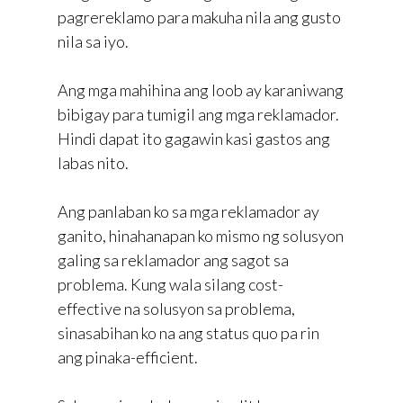
pagrereklamo para makuha nila ang gusto
nila sa iyo.
Ang mga mahihina ang loob ay karaniwang
bibigay para tumigil ang mga reklamador.
Hindi dapat ito gagawin kasi gastos ang
labas nito.
Ang panlaban ko sa mga reklamador ay
ganito, hinahanapan ko mismo ng solusyon
galing sa reklamador ang sagot sa
problema. Kung wala silang cost-
effective na solusyon sa problema,
sinasabihan ko na ang status quo pa rin
ang pinaka-efficient.