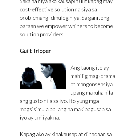
Saka na niya ako kausapin ulit kapag may
cost-effective solution na siya sa
problemang idinulog niya. Sa ganitong
paraan we empower whiners to become
solution providers.
Guilt Tripper
Ang taong ito ay
mahilig mag-drama
at mangonsensiya
upang makuha nila
ang gusto nila sa iyo. Ito yung mga
magsisimula pa lang na makipagusap sa
iyo ay umiiyak na.
Kapag ako ay kinakausap at dinadaan sa