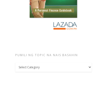
PUMILI NG TOPIC NA NAIS BASAHIN
Pumili
ng
topic
na
nais
basahin