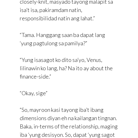
closely-knit, masyado tayong malapit sa
isa’t isa, pakiramdam natin,
responsibilidad natin ang lahat.”
“Tama. Hanggang saan ba dapat lang
‘yung pagtulong sa pamilya?”
“Yung isasagot ko dito sa’yo, Venus,
lilinawin ko lang, ha? Na ito ay about the
finance-side.”
“Okay, sige”
“So, mayroon kasi tayong iba’t ibang
dimensions diyan eh na kailangan tingnan.
Baka, in-terms of the relationship, maging
iba ‘yung desisyon. So, dapat ‘yung sagot