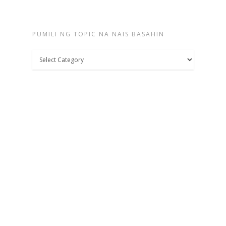
PUMILI NG TOPIC NA NAIS BASAHIN
Pumili
ng
topic
na
nais
basahin