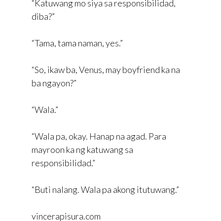
“Katuwang mo siya sa responsibilidad,
diba?”
“Tama, tama naman, yes.”
“So, ikaw ba, Venus, may boyfriend ka na
ba ngayon?”
“Wala.”
“Wala pa, okay. Hanap na agad. Para
mayroon ka ng katuwang sa
responsibilidad.”
“Buti nalang. Wala pa akong itutuwang.”
vincerapisura.com