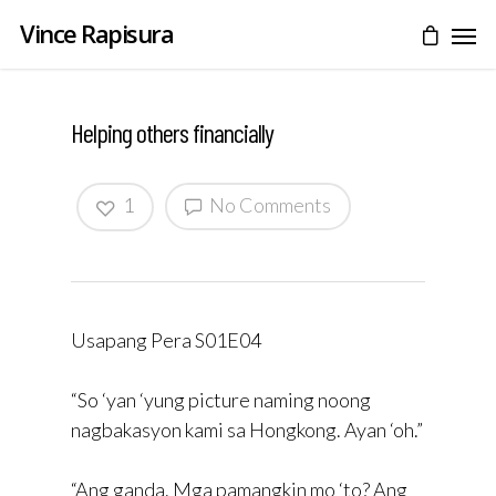
Vince Rapisura
Helping others financially
1
No Comments
Usapang Pera S01E04
“So ‘yan ‘yung picture naming noong
nagbakasyon kami sa Hongkong. Ayan ‘oh.”
“Ang ganda. Mga pamangkin mo ‘to? Ang