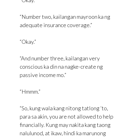
“Number two, kailangan mayroon ka ng
adequate insurance coverage.”
“Okay.”
“And number three, kailangan very
conscious ka din na nagke-create ng
passive income mo.”
“Hmmm.”
“So, kung wala kang nitong tatlong ‘to,
para sa akin, you are not allowed to help
financially. Kung may nakita kang taong
nalulunod, at ikaw, hindi ka marunong