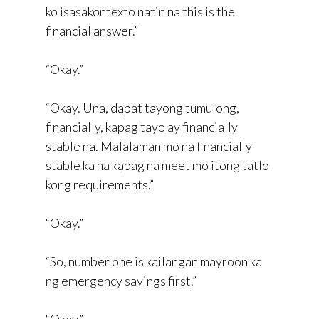
ko isasakontexto natin na this is the
financial answer.”
“Okay.”
“Okay. Una, dapat tayong tumulong,
financially, kapag tayo ay financially
stable na. Malalaman mo na financially
stable ka na kapag na meet mo itong tatlo
kong requirements.”
“Okay.”
“So, number one is kailangan mayroon ka
ng emergency savings first.”
“Okay.”