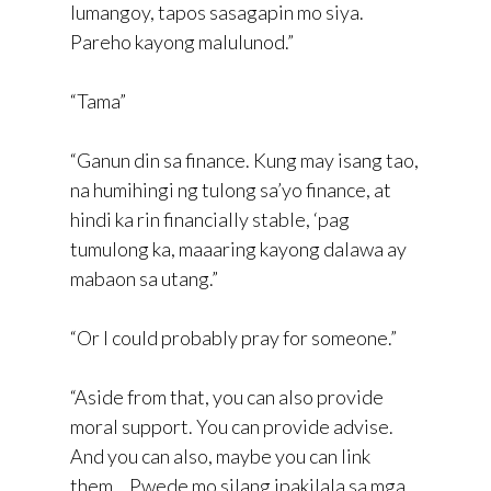
lumangoy, tapos sasagapin mo siya.
Pareho kayong malulunod.”
“Tama”
“Ganun din sa finance. Kung may isang tao,
na humihingi ng tulong sa’yo finance, at
hindi ka rin financially stable, ‘pag
tumulong ka, maaaring kayong dalawa ay
mabaon sa utang.”
“Or I could probably pray for someone.”
“Aside from that, you can also provide
moral support. You can provide advise.
And you can also, maybe you can link
them… Pwede mo silang ipakilala sa mga