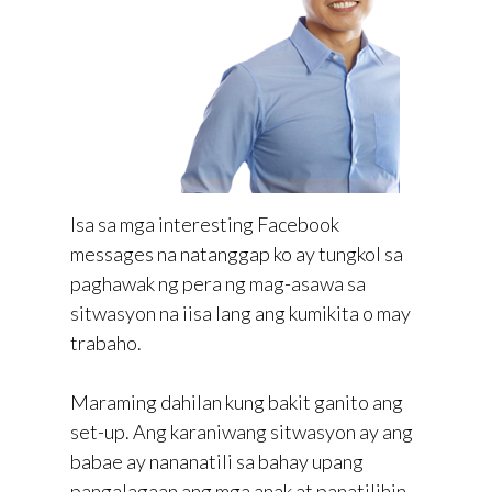
Isa sa mga interesting Facebook
messages na natanggap ko ay tungkol sa
paghawak ng pera ng mag-asawa sa
sitwasyon na iisa lang ang kumikita o may
trabaho.
Maraming dahilan kung bakit ganito ang
set-up. Ang karaniwang sitwasyon ay ang
babae ay nananatili sa bahay upang
pangalagaan ang mga anak at panatilihin