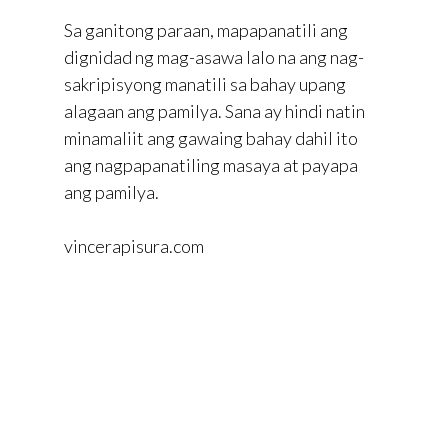
Sa ganitong paraan, mapapanatili ang
dignidad ng mag-asawa lalo na ang nag-
sakripisyong manatili sa bahay upang
alagaan ang pamilya. Sana ay hindi natin
minamaliit ang gawaing bahay dahil ito
ang nagpapanatiling masaya at payapa
ang pamilya.
vincerapisura.com