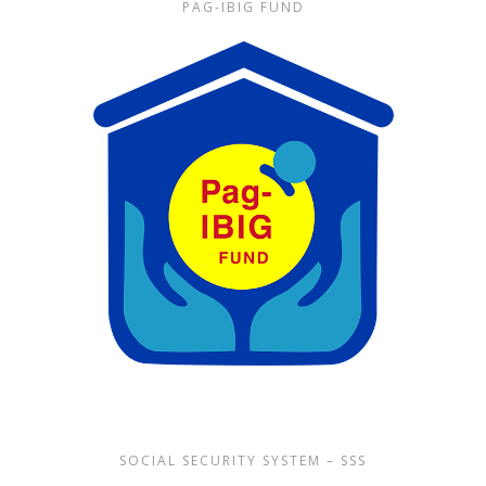
PAG-IBIG FUND
SOCIAL SECURITY SYSTEM – SSS