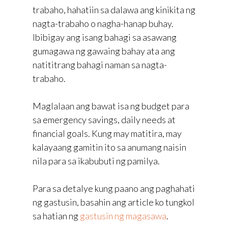
trabaho, hahatiin sa dalawa ang kinikita ng
nagta-trabaho o nagha-hanap buhay.
Ibibigay ang isang bahagi sa asawang
gumagawa ng gawaing bahay ata ang
natititrang bahagi naman sa nagta-
trabaho.
Maglalaan ang bawat isa ng budget para
sa emergency savings, daily needs at
financial goals. Kung may matitira, may
kalayaang gamitin ito sa anumang naisin
nila para sa ikabubuti ng pamilya.
Para sa detalye kung paano ang paghahati
ng gastusin, basahin ang article ko tungkol
sa hatian ng
gastusin ng magasawa
.