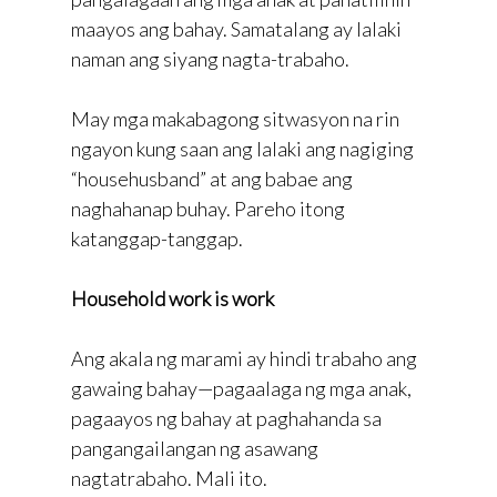
maayos ang bahay. Samatalang ay lalaki
naman ang siyang nagta-trabaho.
May mga makabagong sitwasyon na rin
ngayon kung saan ang lalaki ang nagiging
“househusband” at ang babae ang
naghahanap buhay. Pareho itong
katanggap-tanggap.
Household work is work
Ang akala ng marami ay hindi trabaho ang
gawaing bahay—pagaalaga ng mga anak,
pagaayos ng bahay at paghahanda sa
pangangailangan ng asawang
nagtatrabaho. Mali ito.