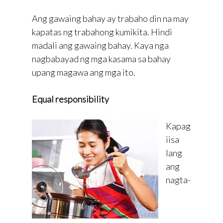
Ang gawaing bahay ay trabaho din na may
kapatas ng trabahong kumikita. Hindi
madali ang gawaing bahay. Kaya nga
nagbabayad ng mga kasama sa bahay
upang magawa ang mga ito.
Equal responsibility
Kapag
iisa
lang
ang
nagta-