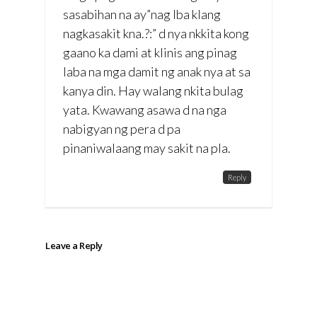
sasabihan na ay”nag lba klang
nagkasakit kna.?:” d nya nkkita kong
gaano ka dami at klinis ang pinag
laba na mga damit ng anak nya at sa
kanya din. Hay walang nkita bulag
yata. Kwawang asawa d na nga
nabigyan ng pera d pa
pinaniwalaang may sakit na pla.
Reply
Leave a Reply