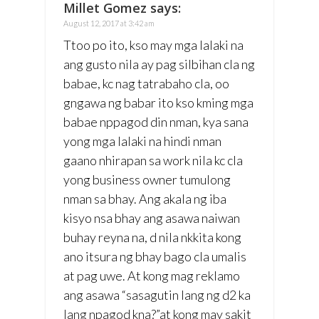
Millet Gomez
says:
August 12, 2017 at 3:42 am
Ttoo po ito, kso may mga lalaki na
ang gusto nila ay pag silbihan cla ng
babae, kc nag tatrabaho cla, oo
gngawa ng babar ito kso kming mga
babae nppagod din nman, kya sana
yong mga lalaki na hindi nman
gaano nhirapan sa work nila kc cla
yong business owner tumulong
nman sa bhay. Ang akala ng iba
kisyo nsa bhay ang asawa naiwan
buhay reyna na, d nila nkkita kong
ano itsura ng bhay bago cla umalis
at pag uwe. At kong mag reklamo
ang asawa “sasagutin lang ng d2 ka
lang npagod kna?”at kong may sakit