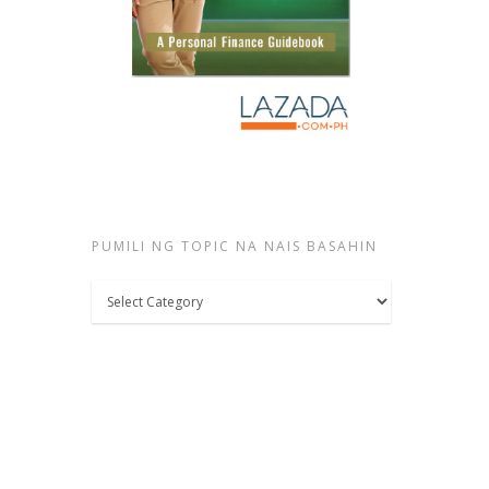
PUMILI NG TOPIC NA NAIS BASAHIN
Pumili
ng
topic
na
nais
basahin