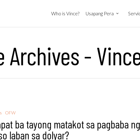
Who is Vince?
Usapang Pera
Servi
 Archives - Vinc
s
OFW
pat ba tayong matakot sa pagbaba n
so laban sa dolyar?