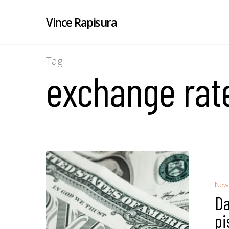
Vince Rapisura
Tag
exchange rate
New
Da
pi