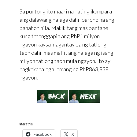
Sa puntong ito maari na nating ikumpara
ang dalawang halaga dahil pareho na ang
panahon nila. Makikitang mas bentahe
kung tatanggapin ang PhP1 milyon
ngayon kaysa magantay pa ng tatlong
taon dahil mas maliit ang halaga ng isang
milyon tatlong taon mula ngayon. Ito ay
nagkakahalaga lamang ng PhP863,838
ngayon.
Share this:
Facebook
X