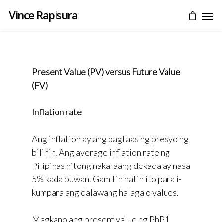
Vince Rapisura
Present Value (PV) versus Future Value
(FV)
Inflation rate
Ang inflation ay ang pagtaas ng presyo ng
bilihin. Ang average inflation rate ng
Pilipinas nitong nakaraang dekada ay nasa
5% kada buwan. Gamitin natin ito para i-
kumpara ang dalawang halaga o values.
Magkano ang present value ng PhP1