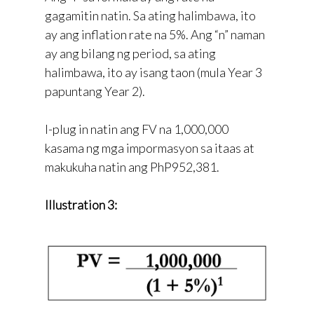
gagamitin natin. Sa ating halimbawa, ito
ay ang inflation rate na 5%. Ang “n” naman
ay ang bilang ng period, sa ating
halimbawa, ito ay isang taon (mula Year 3
papuntang Year 2).
I-plug in natin ang FV na 1,000,000
kasama ng mga impormasyon sa itaas at
makukuha natin ang PhP952,381.
Illustration 3: