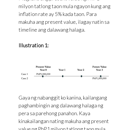
milyon tatlong taon mula ngayon kung ang
inflation rate ay 5% kada taon. Para
makuha ang present value, ilagay natin sa
timeline ang dalawang halaga.
Illustration 1:
Gaya ng nabanggit ko kanina, kailangang
paghambingin ang dalawang halaga ng
pera sa parehong panahon. Kaya
kinakailangan nating makuha ang present
value ng PhP1 milyon tatlong taon mula