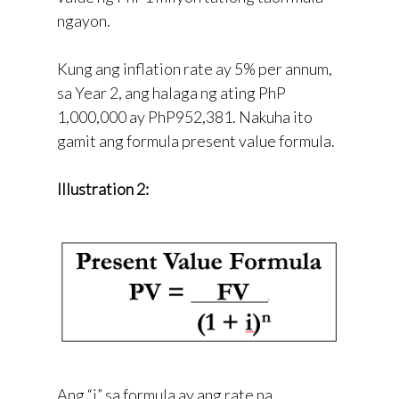
ngayon.
Kung ang inflation rate ay 5% per annum,
sa Year 2, ang halaga ng ating PhP
1,000,000 ay PhP952,381. Nakuha ito
gamit ang formula present value formula.
Illustration 2:
Ang “i” sa formula ay ang rate na