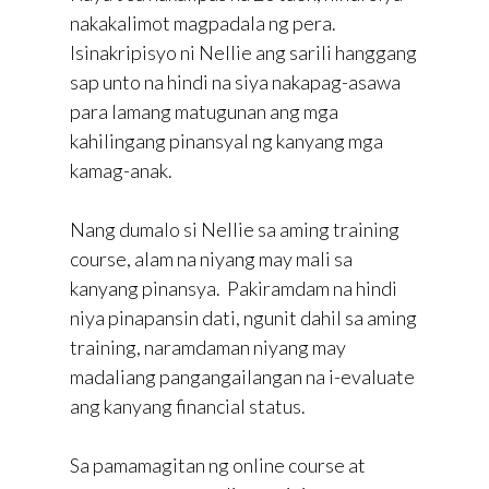
nakakalimot magpadala ng pera.
Isinakripisyo ni Nellie ang sarili hanggang
sap unto na hindi na siya nakapag-asawa
para lamang matugunan ang mga
kahilingang pinansyal ng kanyang mga
kamag-anak.
Nang dumalo si Nellie sa aming training
course, alam na niyang may mali sa
kanyang pinansya. Pakiramdam na hindi
niya pinapansin dati, ngunit dahil sa aming
training, naramdaman niyang may
madaliang pangangailangan na i-evaluate
ang kanyang financial status.
Sa pamamagitan ng online course at