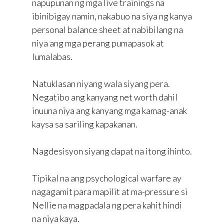
napupunan ng mga live trainings na
ibinibigay namin, nakabuo na siya ng kanya
personal balance sheet at nabibilang na
niya ang mga perang pumapasok at
lumalabas.
Natuklasan niyang wala siyang pera.
Negatibo ang kanyang net worth dahil
inuuna niya ang kanyang mga kamag-anak
kaysa sa sariling kapakanan.
Nagdesisyon siyang dapat na itong ihinto.
Tipikal na ang psychological warfare ay
nagagamit para mapilit at ma-pressure si
Nellie na magpadala ng pera kahit hindi
na niya kaya.