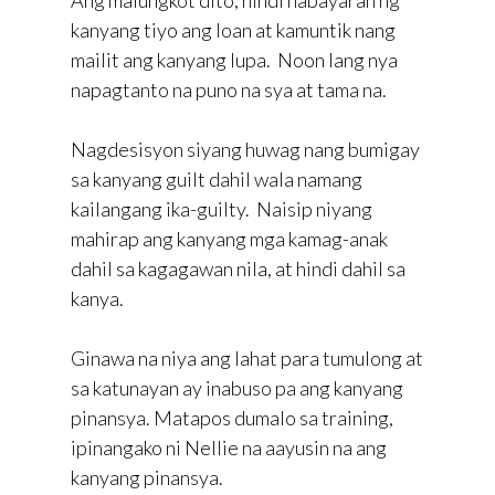
Ang malungkot dito, hindi nabayaran ng
kanyang tiyo ang loan at kamuntik nang
mailit ang kanyang lupa. Noon lang nya
napagtanto na puno na sya at tama na.
Nagdesisyon siyang huwag nang bumigay
sa kanyang guilt dahil wala namang
kailangang ika-guilty. Naisip niyang
mahirap ang kanyang mga kamag-anak
dahil sa kagagawan nila, at hindi dahil sa
kanya.
Ginawa na niya ang lahat para tumulong at
sa katunayan ay inabuso pa ang kanyang
pinansya. Matapos dumalo sa training,
ipinangako ni Nellie na aayusin na ang
kanyang pinansya.