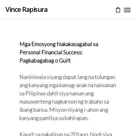
Vince Rapisura
Mga Emosyong Nakakasagabal sa
Personal Financial Success:
Pagkabagabag o Guilt
Naniniwala siyang dapat lang na tulungan
ang kanyang mga kamag-anak na naiwanan
sa Pilipinas dahil siya naman ang
masuwerteng nagkaroon ng trabaho sa
ibang bansa. Misyon niyang i-ahon ang
kanyang pamilya sa kahirapan.
Kaya’t sa nakalipas na 20 taon, hindi siya