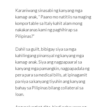
Karaniwang sinasabi ng kanyang mga
kamag-anak, “ Paano mo natitiis na maging
komportable sa Italy kahit alam mong
nakakaranas kami ng paghihirap sa
Pilipinas?”
Dahil sa guilt, bibigay siya sa mga
kahilingang pinansyal ng kanyang mga
kamag-anak. Siya ang nagpapaaral sa
kanyang mga pamangkin, nagpapadala ng
pera para sa medical bills, at ipinagamit
pa niya sa kanyang tiyuhin ang kanyang
bahay sa Pilipinas bilang collateral sa
loan.