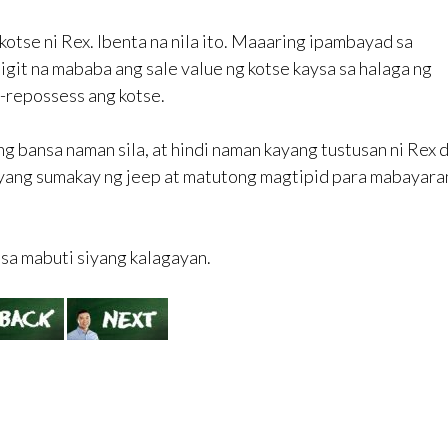
g kotse ni Rex. Ibenta na nila ito. Maaaring ipambayad sa
git na mababa ang sale value ng kotse kaysa sa halaga ng
-repossess ang kotse.
ng bansa naman sila, at hindi naman kayang tustusan ni Rex d
iyang sumakay ng jeep at matutong magtipid para mabayara
asa mabuti siyang kalagayan.