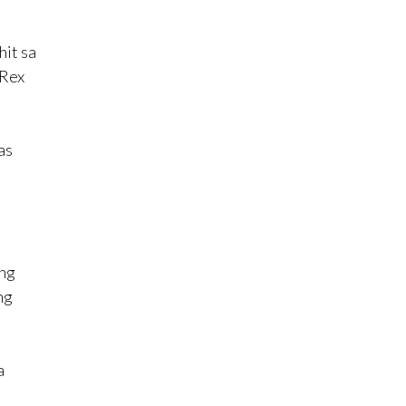
hit sa
 Rex
as
ang
ng
a