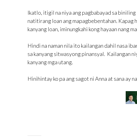
Ikatlo, itigil na niya ang pagbabayad sa binilin
natitirang loan ang mapagbebentahan. Kapag hi
kanyang loan, iminungkahi kong hayaan nang ma
Hindi na naman nila ito kailangan dahil nasa iba
sa kanyang sitwasyong pinansyal. Kailangan n
kanyang mga utang.
Hinihintay ko pa ang sagot ni Anna at sana ay n