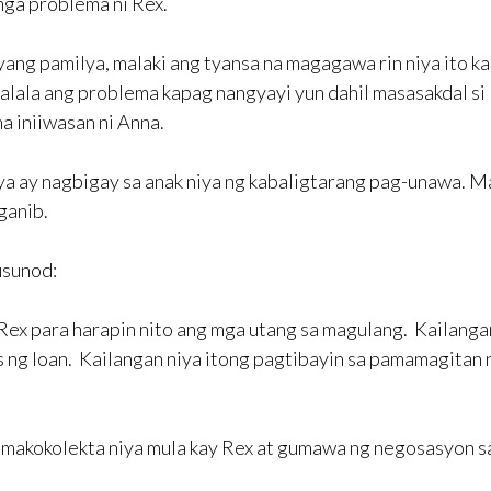
 mga problema ni Rex.
yang pamilya, malaki ang tyansa na magagawa rin niya ito ka
lala ang problema kapag nangyayi yun dahil masasakdal si
na iniiwasan ni Anna.
iya ay nagbigay sa anak niya ng kabaligtarang pag-unawa. M
ganib.
usunod:
Rex para harapin nito ang mga utang sa magulang. Kailang
s ng loan. Kailangan niya itong pagtibayin sa pamamagitan 
ng makokolekta niya mula kay Rex at gumawa ng negosasyon s