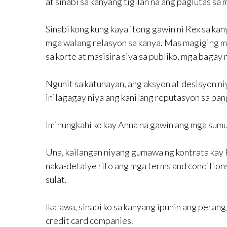
at sinabi sa kanyang tigilan na ang paglutas sa
Sinabi kong kung kaya itong gawin ni Rex sa kan
mga walang relasyon sa kanya. Mas magiging ma
sa korte at masisira siya sa publiko, mga bagay 
Ngunit sa katunayan, ang aksyon at desisyon n
inilagagay niya ang kanilang reputasyon sa pan
Iminungkahi ko kay Anna na gawin ang mga sum
Una, kailangan niyang gumawa ng kontrata kay 
naka-detalye rito ang mga terms and condition
sulat.
Ikalawa, sinabi ko sa kanyang ipunin ang pera
credit card companies.