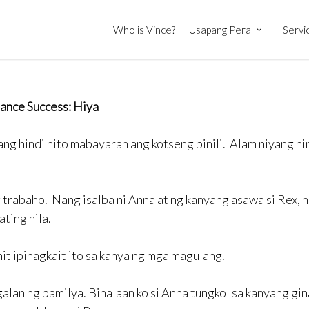
Who is Vince?
Usapang Pera
Servi
ance Success: Hiya
ang hindi nito mabayaran ang kotseng binili. Alam niyang hi
 trabaho. Nang isalba ni Anna at ng kanyang asawa si Rex, h
ating nila.
it ipinagkait ito sa kanya ng mga magulang.
galan ng pamilya. Binalaan ko si Anna tungkol sa kanyang gi