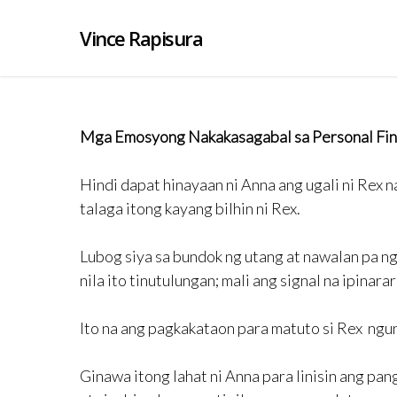
Vince Rapisura
Mga Emosyong Nakakasagabal sa Personal Fin
Hindi dapat hinayaan ni Anna ang ugali ni Rex n
talaga itong kayang bilhin ni Rex.
Lubog siya sa bundok ng utang at nawalan pa ng
nila ito tinutulungan; mali ang signal na ipinarar
Ito na ang pagkakataon para matuto si Rex ngun
Ginawa itong lahat ni Anna para linisin ang pan