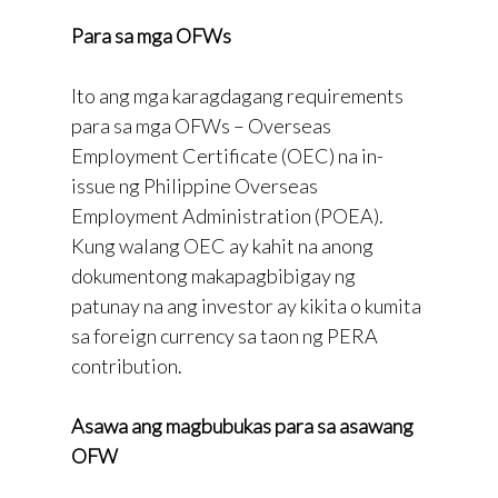
Para sa mga OFWs
Ito ang mga karagdagang requirements
para sa mga OFWs – Overseas
Employment Certificate (OEC) na in-
issue ng Philippine Overseas
Employment Administration (POEA).
Kung walang OEC ay kahit na anong
dokumentong makapagbibigay ng
patunay na ang investor ay kikita o kumita
sa foreign currency sa taon ng PERA
contribution.
Asawa ang magbubukas para sa asawang
OFW