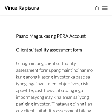
Vince Rapisura
Paano Magbukas ng PERA Account
Client suitability assessment form
Ginagamit ang client suitability
assessment form upang maintindihan mo
kung anong klaseng investor ka base sa
iyong mga investment objectives, risk
appetite, cash flow at iba pang mga
impormasyong may kinalaman sa iyong
pagiging investor. Tinatawag din ng ilan
ang client suitability assessment bilang