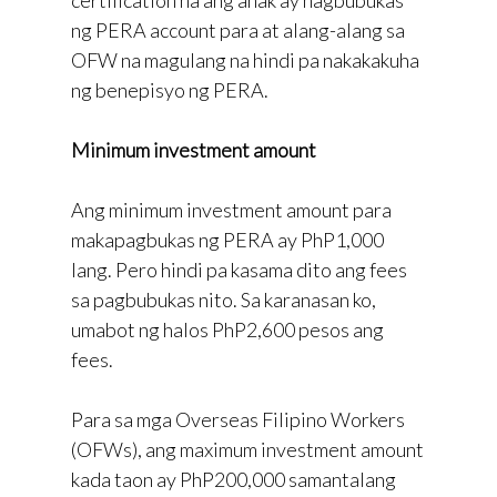
certification na ang anak ay nagbubukas
ng PERA account para at alang-alang sa
OFW na magulang na hindi pa nakakakuha
ng benepisyo ng PERA.
Minimum investment amount
Ang minimum investment amount para
makapagbukas ng PERA ay PhP1,000
lang. Pero hindi pa kasama dito ang fees
sa pagbubukas nito. Sa karanasan ko,
umabot ng halos PhP2,600 pesos ang
fees.
Para sa mga Overseas Filipino Workers
(OFWs), ang maximum investment amount
kada taon ay PhP200,000 samantalang