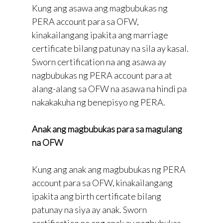
Kung ang asawa ang magbubukas ng
PERA account para sa OFW,
kinakailangang ipakita ang marriage
certificate bilang patunay na sila ay kasal.
Sworn certification na ang asawa ay
nagbubukas ng PERA account para at
alang-alang sa OFW na asawa na hindi pa
nakakakuha ng benepisyo ng PERA.
Anak ang magbubukas para sa magulang
na OFW
Kung ang anak ang magbubukas ng PERA
account para sa OFW, kinakailangang
ipakita ang birth certificate bilang
patunay na siya ay anak. Sworn