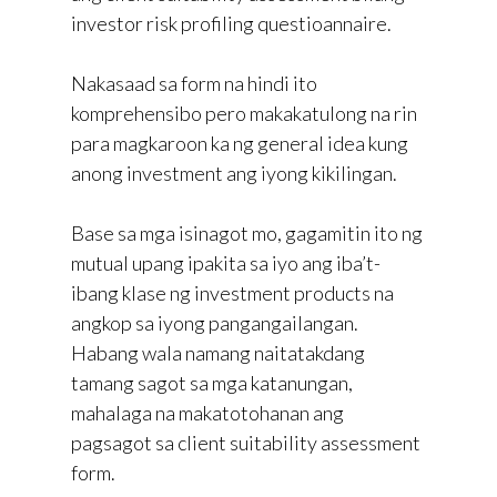
investor risk profiling questioannaire.
Nakasaad sa form na hindi ito
komprehensibo pero makakatulong na rin
para magkaroon ka ng general idea kung
anong investment ang iyong kikilingan.
Base sa mga isinagot mo, gagamitin ito ng
mutual upang ipakita sa iyo ang iba’t-
ibang klase ng investment products na
angkop sa iyong pangangailangan.
Habang wala namang naitatakdang
tamang sagot sa mga katanungan,
mahalaga na makatotohanan ang
pagsagot sa client suitability assessment
form.