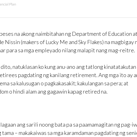
ancial Plan
 beses na akong naimbitahan ng Department of Education a
 Nissin (makers of Lucky Me and Sky Flakes) na magbigay 
ar para sa mga empleyado nilang malapit nang mag-reitre.
 dito, natuklasan ko kung anu-ano ang tatlong kinatatakutan
etirees pagdating ng kanilang retirement. Ang mga ito ay 
ema sa kalusugan o pagkakasakit; kakulangan sa pera; at
om o hindi alam ang gagawin kapag retired na.
agaan ang sarili noong bata pa sa paamamagitan ng pag-iw
ang tama – makakaiwas sa mga karamdaman pagdating ng seni