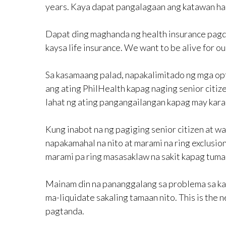
years. Kaya dapat pangalagaan ang katawan ha
Dapat ding maghanda ng health insurance pagdat
kaysa life insurance. We want to be alive for o
Sa kasamaang palad, napakalimitado ng mga opti
ang ating PhilHealth kapag naging senior citiz
lahat ng ating pangangailangan kapag may ka
Kung inabot na ng pagiging senior citizen at wa
napakamahal na nito at marami na ring exclusio
marami pa ring masasaklaw na sakit kapag tuma
Mainam din na pananggalang sa problema sa ka
ma-liquidate sakaling tamaan nito. This is the n
pagtanda.