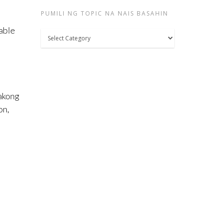
PUMILI NG TOPIC NA NAIS BASAHIN
able
Pumili
ng
topic
na
nais
 akong
basahin
on,