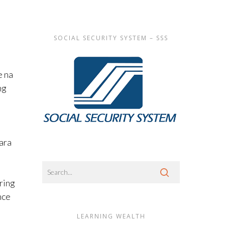
SOCIAL SECURITY SYSTEM – SSS
e na
ng
ara
ring
nce
LEARNING WEALTH