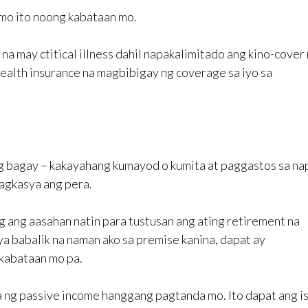
mo ito noong kabataan mo.
 na may ctitical illness dahil napakalimitado ang kino-cover
health insurance na magbibigay ng coverage sa iyo sa
g bagay – kakayahang kumayod o kumita at paggastos sa nap
magkasya ang pera.
ng ang aasahan natin para tustusan ang ating retirement na
a babalik na naman ako sa premise kanina, dapat ay
kabataan mo pa.
 ng passive income hanggang pagtanda mo. Ito dapat ang is