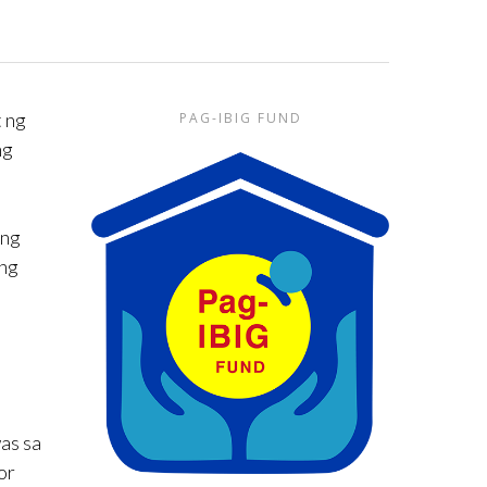
t ng
PAG-IBIG FUND
ng
 ng
ang
as sa
or