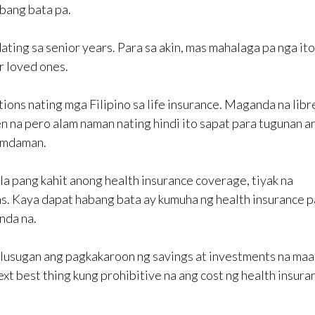
bang bata pa.
ing sa senior years. Para sa akin, mas mahalaga pa nga ito
ur loved ones.
ons nating mga Filipino sa life insurance. Maganda na libr
en na pero alam naman nating hindi ito sapat para tugunan a
ramdaman.
la pang kahit anong health insurance coverage, tiyak na
ns. Kaya dapat habang bata ay kumuha ng health insurance p
nda na.
lusugan ang pagkakaroon ng savings at investments na maa
ext best thing kung prohibitive na ang cost ng health insura