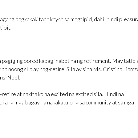
agang pagkakakitaan kaysa sa magtipid, dahil hindi pleasur
tipid.
a pagiging bored kapag inabot na ng retirement. May tatlo
 pa noong sila ay nag-retire. Sila ay sina Ms. Cristina Liamz
ens-Noel.
etire at nakita ko na excited na excited sila. Hindi na
i ang mga bagay na nakakatulong sa community at sa mga