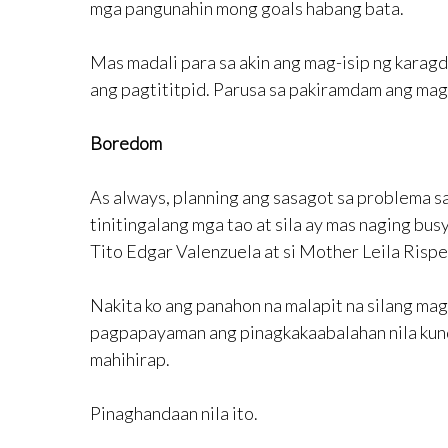
mga pangunahin mong goals habang bata.
Mas madali para sa akin ang mag-isip ng karagd
ang pagtititpid. Parusa sa pakiramdam ang mag
Boredom
As always, planning ang sasagot sa problema s
tinitingalang mga tao at sila ay mas naging busy
Tito Edgar Valenzuela at si Mother Leila Risp
Nakita ko ang panahon na malapit na silang mag-r
pagpapayaman ang pinagkakaabalahan nila kund
mahihirap.
Pinaghandaan nila ito.