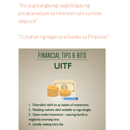
“Ito ang bangkong nagbibigay ng
pinakamataas na interest rate sa time
deposit”
“Listahan ng mga rural banks sa Pilipinas”