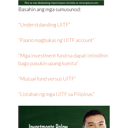
Basahin ang mga sumusunod:
“Understdanding UITF”
“Paano magbukas ng UITF account”
“Mga investment fund na dapat intindihin
bago pasukin upang kumita”
“Mutual fund versus UITF”
“Listahan ng mga UITF sa Pilipinas”