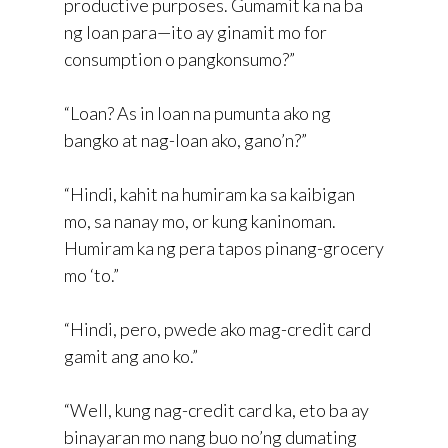
productive purposes. Gumamit ka na ba
ng loan para—ito ay ginamit mo for
consumption o pangkonsumo?”
“Loan? As in loan na pumunta ako ng
bangko at nag-loan ako, gano’n?”
“Hindi, kahit na humiram ka sa kaibigan
mo, sa nanay mo, or kung kaninoman.
Humiram ka ng pera tapos pinang-grocery
mo ‘to.”
“Hindi, pero, pwede ako mag-credit card
gamit ang ano ko.”
“Well, kung nag-credit card ka, eto ba ay
binayaran mo nang buo no’ng dumating