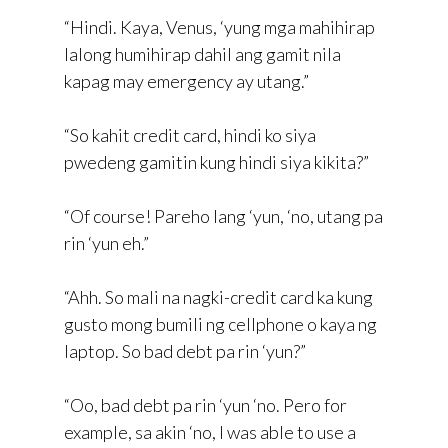
“Hindi. Kaya, Venus, ‘yung mga mahihirap
lalong humihirap dahil ang gamit nila
kapag may emergency ay utang.”
“So kahit credit card, hindi ko siya
pwedeng gamitin kung hindi siya kikita?”
“Of course! Pareho lang ‘yun, ‘no, utang pa
rin ‘yun eh.”
“Ahh. So mali na nagki-credit card ka kung
gusto mong bumili ng cellphone o kaya ng
laptop. So bad debt pa rin ‘yun?”
“Oo, bad debt pa rin ‘yun ‘no. Pero for
example, sa akin ‘no, I was able to use a