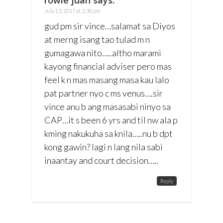
July 13, 2017 at 2:30 pm
gud pm sir vince…salamat sa Diyos
at merng isang tao tulad m n
gumagawa nito…..altho marami
kayong financial adviser pero mas
feel k n mas masang masa kau lalo
pat partner nyo c ms venus….sir
vince anu b ang masasabi ninyo sa
CAP…it s been 6 yrs and til nw ala p
kming nakukuha sa knila…..nu b dpt
kong gawin? lagi n lang nila sabi
inaantay and court decision…..
Reply