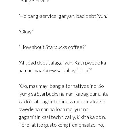
“Pang-service.”
“—o pang-service, ganyan, bad debt ‘yun.”
“Okay.”
“How about Starbucks coffee?”
“Ah, bad debt talaga ‘yan. Kasi pwede ka
naman mag-brew sa bahay ‘di ba?”
“Oo, mas may ibang alternatives ‘no. So
‘yung sa Starbucks naman, kapag pumunta
ka do’n at nagbi-business meeting ka, so
pwede naman na loan mo ‘yun na
gagamitin kasi technically, kikita ka do’n.
Pero, at ito gusto kong i-emphasize ‘no,