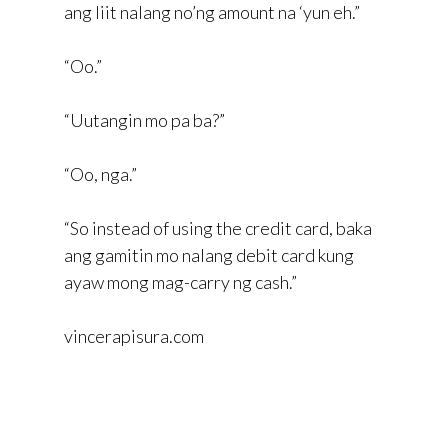
ang liit nalang no’ng amount na ‘yun eh.”
“Oo.”
“Uutangin mo pa ba?”
“Oo, nga.”
“So instead of using the credit card, baka
ang gamitin mo nalang debit card kung
ayaw mong mag-carry ng cash.”
vincerapisura.com