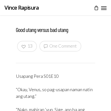
Vince Rapisura
Good utang versus bad utang
13
One Comment
Usapang Pera S01E10
“Okay, Venus, so pag-usapan naman natin
ang utang.”
“Nako, mahirap ‘yun. Sige, ano ba ang