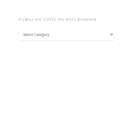
PUMILI NG TOPIC NA NAIS BASAHIN
Pumili
ng
topic
na
nais
basahin