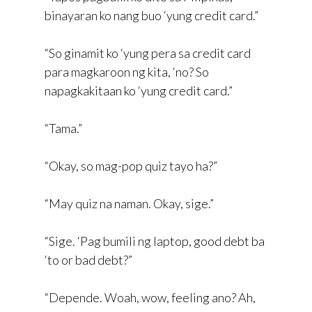
binayaran ko nang buo ‘yung credit card.”
“So ginamit ko ‘yung pera sa credit card
para magkaroon ng kita, ‘no? So
napagkakitaan ko ‘yung credit card.”
“Tama.”
“Okay, so mag-pop quiz tayo ha?”
“May quiz na naman. Okay, sige.”
“Sige. ‘Pag bumili ng laptop, good debt ba
‘to or bad debt?”
“Depende. Woah, wow, feeling ano? Ah,