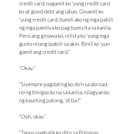
credit card, nagamit ko ‘yung credit card
ko at good debt ang labas. Ginamit ko
‘yung credit card, bumili ako ng mga pabili
ng mga pamilya ko pag bumisita sa kanila.
Pero ang ginawa ko, nilista ko ‘yung mga
gusto nilang ipabili sa akin. Binili ko ‘yun
gamit ang credit card.”
“Okay.”
“Siyempre pagdating ko do’n sa abroad.
no’ng binigay ko na sa kanila, nilagyan ko
ng kaunting patong, ‘di ba?”
“Ooh, okay.”
“Tapos pagbalik ko dito sa Pilipinas,