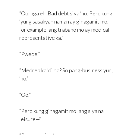
“Oo, nga eh. Bad debt siya ‘no. Pero kung
‘yung sasakyan naman ay ginagamit mo,
for example, ang trabaho mo ay medical
representative ka.”
“Pwede.”
“Medrep ka ‘di ba? So pang-business yun,
‘no.”
“Oo.”
“Pero kung ginagamit mo lang siya na
leisure—“