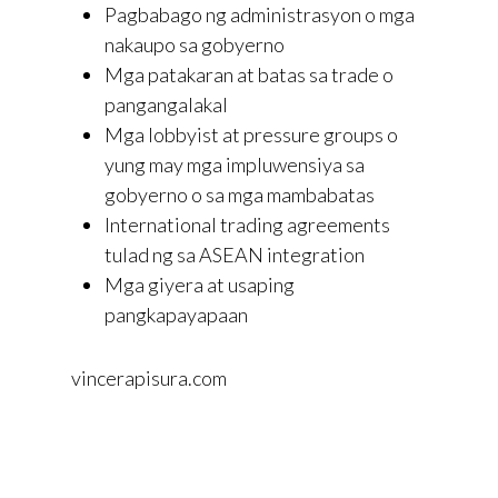
Pagbabago ng administrasyon o mga
nakaupo sa gobyerno
Mga patakaran at batas sa trade o
pangangalakal
Mga lobbyist at pressure groups o
yung may mga impluwensiya sa
gobyerno o sa mga mambabatas
International trading agreements
tulad ng sa ASEAN integration
Mga giyera at usaping
pangkapayapaan
vincerapisura.com