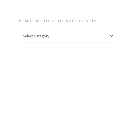
PUMILI NG TOPIC NA NAIS BASAHIN
Pumili
ng
topic
na
nais
basahin