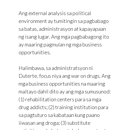
Ang external analysis sa political
environment ay tumitingin sa pagbabago
sa batas, administrasyon at kapayapaan
ng isang lugar. Ang mga pagbabagong ito
ay maaring pagmulan ng mga business
opportunities.
Halimbawa, sa administratsyon ni
Duterte, focus niya ang war on drugs. Ang
mga business opportunities na maaring
maitayo dahil dito ay ang mga sumusunod:
(1) rehabilitation centers para sa mga
drug addicts; (2) training institution para
sa pagtuturo sa kabataan kung paano
iiwasan ang droga; (3) substitute