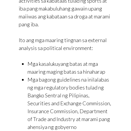
activities sa kabataas tulad ng sports at
iba pang makabuluhang gawain upang
maiiwas ang kabataan sa droga at marami
pang iba.
Ito ang mga maaring tingnan sa external
analysis sa political environment:
Mga kasalukuyang batas at mga
maaring maging batas sa hinaharap
Mga bagong guidelines na inilalabas
ng mga regulatory bodies tulad ng
Bangko Sentral ng Pilipinas,
Securities and Exchange Commission,
Insurance Commission, Department
of Trade and Industry at marami pang
ahensiya ng gobyerno