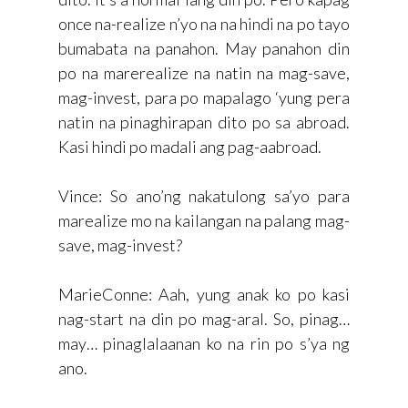
once na-realize n’yo na na hindi na po tayo
bumabata na panahon. May panahon din
po na marerealize na natin na mag-save,
mag-invest, para po mapalago ‘yung pera
natin na pinaghirapan dito po sa abroad.
Kasi hindi po madali ang pag-aabroad.
Vince: So ano’ng nakatulong sa’yo para
marealize mo na kailangan na palang mag-
save, mag-invest?
MarieConne: Aah, yung anak ko po kasi
nag-start na din po mag-aral. So, pinag…
may… pinaglalaanan ko na rin po s’ya ng
ano.