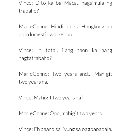
Vince: Dito ka ba Macau nagsimula ng
trabaho?
MarieConne: Hindi po, sa Hongkong po
as a domestic worker po
Vince: In total, ilang taon ka nang
nagtatrabaho?
MarieConne: Two years and… Mahigit
two years na.
Vince: Mahigit two years na?
MarieConne: Opo, mahigit two years.
Vince: Eh paano sa ‘yung sa pagpapadala,