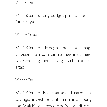
Vince: Oo
MarieConne: …ng budget para din po sa
future nya.
Vince: Okay.
MarieConne: Maaga po ako nag-
umpisang…ahh… isipin na mag-inv… mag-
save and mag-invest. Nag-start na po ako
agad.
Vince: Oo.
MarieConne: Na mag-aral tungkol sa
savings, investment at marami pa pong
iba. Malaking tulong din po ‘yung… dito po