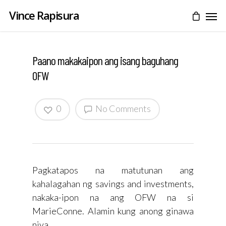
Vince Rapisura
Paano makakaipon ang isang baguhang
OFW
0
No Comments
Pagkatapos na matutunan ang
kahalagahan ng savings and investments,
nakaka-ipon na ang OFW na si
MarieConne. Alamin kung anong ginawa
niya.