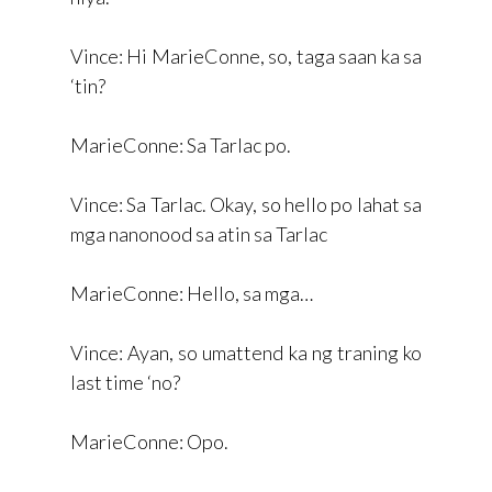
Vince: Hi MarieConne, so, taga saan ka sa
‘tin?
MarieConne: Sa Tarlac po.
Vince: Sa Tarlac. Okay, so hello po lahat sa
mga nanonood sa atin sa Tarlac
MarieConne: Hello, sa mga…
Vince: Ayan, so umattend ka ng traning ko
last time ‘no?
MarieConne: Opo.