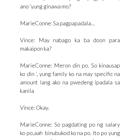
ano ‘yung ginawa mo?
MarieConne: Sa pagpapadala…
Vince: May nabago ka ba doon para
makaipon ka?
MarieConne: Meron din po. So kinausap
ko din ‘, yung family ko na may specific na
amount lang ako na pwedeng ipadala sa
kanila
Vince: Okay.
MarieConne: So pagdating po ng salary
ko po,aah binubukod ko na po. Ito po yung