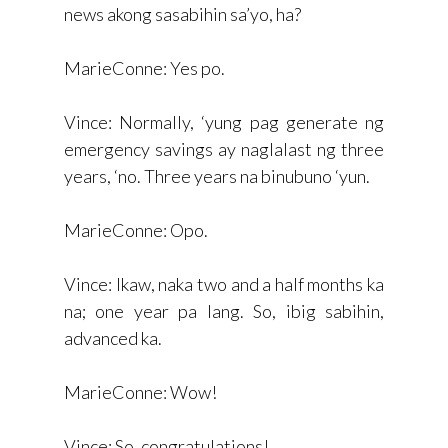
news akong sasabihin sa’yo, ha?
MarieConne: Yes po.
Vince: Normally, ‘yung pag generate ng
emergency savings ay naglalast ng three
years, ‘no. Three years na binubuno ‘yun.
MarieConne: Opo.
Vince: Ikaw, naka two and a half months ka
na; one year pa lang. So, ibig sabihin,
advanced ka.
MarieConne: Wow!
Vince: So, congratulations!