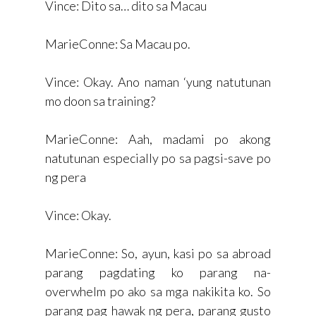
Vince: Dito sa… dito sa Macau
MarieConne: Sa Macau po.
Vince: Okay. Ano naman ‘yung natutunan
mo doon sa training?
MarieConne: Aah, madami po akong
natutunan especially po sa pagsi-save po
ng pera
Vince: Okay.
MarieConne: So, ayun, kasi po sa abroad
parang pagdating ko parang na-
overwhelm po ako sa mga nakikita ko. So
parang pag hawak ng pera, parang gusto