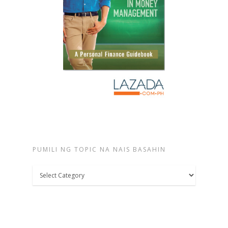
PUMILI NG TOPIC NA NAIS BASAHIN
Pumili
ng
topic
na
nais