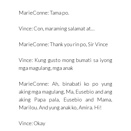
MarieConne: Tama po.
Vince: Con, maraming salamat at…
MarieConne: Thank you rin po, Sir Vince
Vince: Kung gusto mong bumati sa iyong
mga magulang, mga anak
MarieConne: Ah, binabati ko po yung
aking mga magulang, Ma, Eusebio and ang
aking Papa pala, Eusebio and Mama,
Marilou. And yung anak ko, Amira. Hi!
Vince: Okay