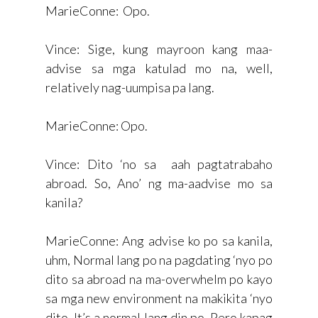
MarieConne: Opo.
Vince: Sige, kung mayroon kang maa-
advise sa mga katulad mo na, well,
relatively nag-uumpisa pa lang.
MarieConne: Opo.
Vince: Dito ‘no sa aah pagtatrabaho
abroad. So, Ano’ ng ma-aadvise mo sa
kanila?
MarieConne: Ang advise ko po sa kanila,
uhm, Normal lang po na pagdating ‘nyo po
dito sa abroad na ma-overwhelm po kayo
sa mga new environment na makikita ‘nyo
dito. It’s a normal lang din po. Pero kapag