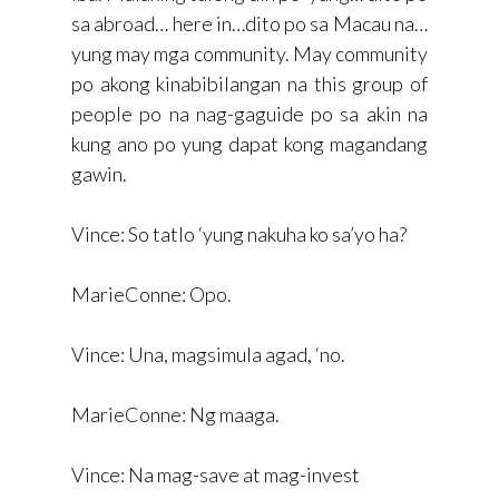
sa abroad… here in…dito po sa Macau na…
yung may mga community. May community
po akong kinabibilangan na this group of
people po na nag-gaguide po sa akin na
kung ano po yung dapat kong magandang
gawin.
Vince: So tatlo ‘yung nakuha ko sa’yo ha?
MarieConne: Opo.
Vince: Una, magsimula agad, ‘no.
MarieConne: Ng maaga.
Vince: Na mag-save at mag-invest