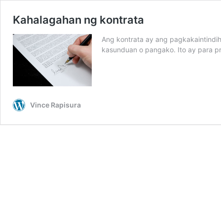
Kahalagahan ng kontrata
Ang kontrata ay ang pagkakaintindi
kasunduan o pangako. Ito ay para pr
Vince Rapisura