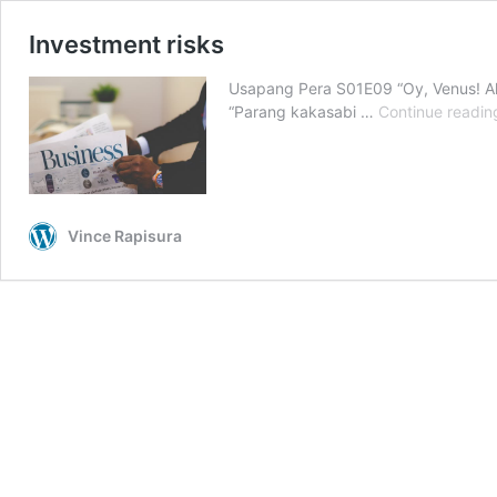
Investment risks
Usapang Pera S01E09 “Oy, Venus! Al
“Parang kakasabi …
Continue readin
Vince Rapisura