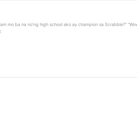
am mo ba na no’ng high school ako ay champion sa Scrabble?” “Wow!
Investment
g
risks